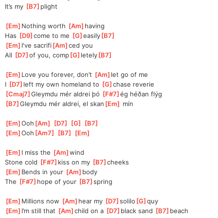
It’s my 
[
B7
]
plight
[
Em
]
Nothing worth 
[
Am
]
having
Has 
[
D9
]
come to me 
[
G
]
easily
[
B7
]
[
Em
]
I've sacrifi
[
Am
]
ced you
All 
[
D7
]
of you, comp
[
G
]
letely
[
B7
]
[
Em
]
Love you forever, don’t 
[
Am
]
let go of me
I 
[
D7
]
left my own homeland to 
[
G
]
chase reverie
[
Cmaj7
]
Gleymdu mér aldrei þó 
[
F#7
]
ég héðan flýg
[
B7
]
Gleymdu mér aldrei, el skan
[
Em
]
 mín
[
Em
]
Ooh
[
Am
]
[
D7
]
[
G
]
[
B7
]
[
Em
]
Ooh
[
Am7
]
[
B7
]
[
Em
]
[
Em
]
I miss the 
[
Am
]
wind
Stone cold 
[
F#7
]
kiss on my 
[
B7
]
cheeks
[
Em
]
Bends in your 
[
Am
]
body
The 
[
F#7
]
hope of your 
[
B7
]
spring
[
Em
]
Millions now 
[
Am
]
hear my 
[
D7
]
solilo
[
G
]
quy
[
Em
]
I’m still that 
[
Am
]
child on a 
[
D7
]
black sand 
[
B7
]
beach