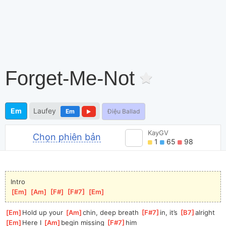
Forget-Me-Not
Em
Laufey
Em
Điệu Ballad
KayGV
Chọn phiên bản
1
65
98
Intro
[
Em
]
[
Am
]
[
F#
]
[
F#7
]
[
Em
]
[
Em
]
Hold up your 
[
Am
]
chin, deep breath 
[
F#7
]
in, it’s 
[
B7
]
alright
[
Em
]
Here I 
[
Am
]
begin missing 
[
F#7
]
him