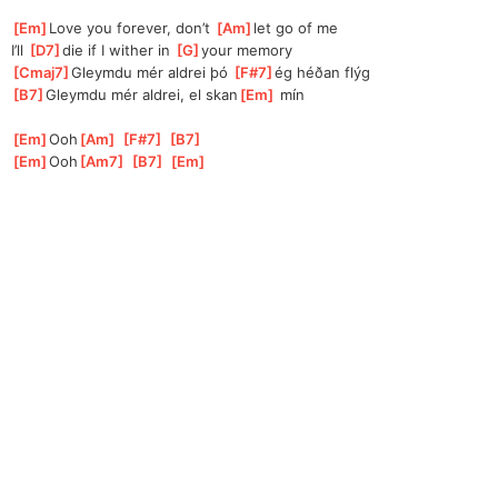
[
Em
]
Love you forever, don’t 
[
Am
]
let go of me
I’ll 
[
D7
]
die if I wither in 
[
G
]
your memory
[
Cmaj7
]
Gleymdu mér aldrei þó 
[
F#7
]
ég héðan flýg
[
B7
]
Gleymdu mér aldrei, el skan
[
Em
]
 mín
[
Em
]
Ooh
[
Am
]
[
F#7
]
[
B7
]
[
Em
]
Ooh
[
Am7
]
[
B7
]
[
Em
]