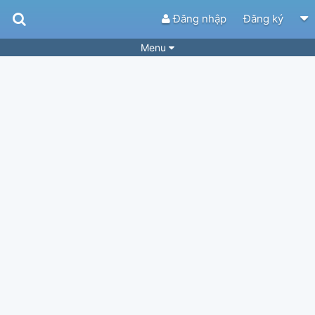
Đăng nhập
Đăng ký
Menu
Bài hát
Guitar Tabs
Playlist
Hợp âm
Điệu bài hát
Thể loại
Tìm theo hợp âm
Tải ứng dụng
Yêu cầu hợp âm
Thành Viên
Khóa học
Quản lý
61
Tắt quảng cáo