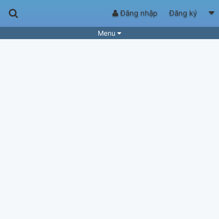
Đăng nhập
Đăng ký
Menu
Bài hát
Guitar Tabs
Playlist
Hợp âm
Điệu bài hát
Thể loại
Tìm theo hợp âm
Tải ứng dụng
Yêu cầu hợp âm
Thành Viên
Khóa học
Quản lý
83
Tắt quảng cáo