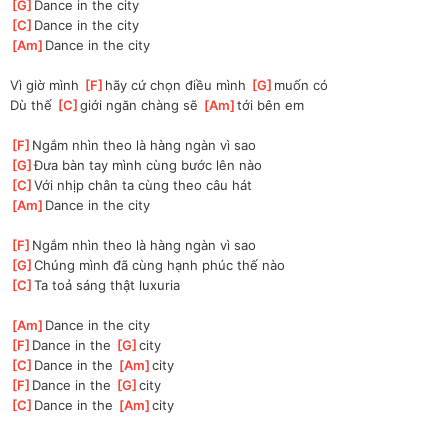
[
G
]
Dance in the city
[
C
]
Dance in the city
[
Am
]
Dance in the city
Vì giờ mình 
[
F
]
hãy cứ chọn điều mình 
[
G
]
muốn có
Dù thế 
[
C
]
giới ngăn chàng sẽ 
[
Am
]
tới bên em
[
F
]
Ngắm nhìn theo là hàng ngàn vì sao
[
G
]
Đưa bàn tay mình cùng bước lên nào
[
C
]
Với nhịp chân ta cùng theo câu hát
[
Am
]
Dance in the city
[
F
]
Ngắm nhìn theo là hàng ngàn vì sao
[
G
]
Chúng mình đã cùng hạnh phúc thế nào
[
C
]
Ta toả sáng thật luxuria
[
Am
]
Dance in the city
[
F
]
Dance in the 
[
G
]
city
[
C
]
Dance in the 
[
Am
]
city
[
F
]
Dance in the 
[
G
]
city
[
C
]
Dance in the 
[
Am
]
city