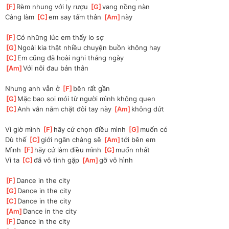
[
F
]
Rèm nhung với ly rượu 
[
G
]
vang nồng nàn
Càng làm 
[
C
]
em say tấm thân 
[
Am
]
này
[
F
]
Có những lúc em thấy lo sợ
[
G
]
Ngoài kia thật nhiều chuyện buồn không hay
[
C
]
Em cũng đã hoài nghi tháng ngày
[
Am
]
Với nỗi đau bản thân
Nhưng anh vẫn ở 
[
F
]
bên rất gần
[
G
]
Mặc bao soi mói từ người mình không quen
[
C
]
Anh vẫn nắm chặt đôi tay này 
[
Am
]
không dứt
Vì giờ mình 
[
F
]
hãy cứ chọn điều mình 
[
G
]
muốn có
Dù thế 
[
C
]
giới ngăn chàng sẽ 
[
Am
]
tới bên em
Mình 
[
F
]
hãy cứ làm điều mình 
[
G
]
muốn nhất
Vì ta 
[
C
]
đã vô tình gặp 
[
Am
]
gỡ vô hình
[
F
]
Dance in the city
[
G
]
Dance in the city
[
C
]
Dance in the city
[
Am
]
Dance in the city
[
F
]
Dance in the city