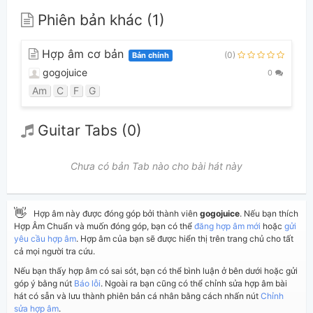
Phiên bản khác (1)
Hợp âm cơ bản
(0)
Bản chính
gogojuice
0
Am
C
F
G
Guitar Tabs (0)
Chưa có bản Tab nào cho bài hát này
👋
Hợp âm này được đóng góp bởi thành viên
gogojuice
. Nếu bạn thích
Hợp Âm Chuẩn và muốn đóng góp, bạn có thể
đăng hợp âm mới
hoặc
gửi
yêu cầu hợp âm
. Hợp âm của bạn sẽ được hiển thị trên trang chủ cho tất
cả mọi người tra cứu.
Nếu bạn thấy hợp âm có sai sót, bạn có thể bình luận ở bên dưới hoặc gửi
góp ý bằng nút
Báo lỗi
. Ngoài ra bạn cũng có thể chỉnh sửa hợp âm bài
hát có sẵn và lưu thành phiên bản cá nhân bằng cách nhấn nút
Chỉnh
sửa hợp âm
.