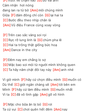
[
F
]
Vuốt ve chạm vào 
[
G
]
bờ vai anh
Cảm nhận  hơi nóng 
đang
 lan ra từ bờ 
[
Am
]
môi chúng mình
Giữa 
[
F
]
đám đông chỉ còn 
[
G
]
lại hai ta
[
C
]
Bước đều theo nhịp chân là
[
Am
]
Vũ điệu France cùng xoay vòng
[
F
]
Trên cao sắc vàng soi rọi
[
C
]
Rực rỡ lung linh là 
[
G
]
chùm pha lê
[
C
]
Hai ta trông thật giống bức hoạ
[
Am
]
Dance in the city
[
F
]
Đêm nay em chẳng lo sợ
[
G
]
Mặc bao soi mói từ người mình không quen
[
C
]
Ta hãy nắm chặt đôi tay này 
[
Am
]
anh nhé
Vì giờ mình 
[
F
]
hãy cứ chọn điều mình 
[
G
]
muốn có
Dù thế 
[
C
]
giới ngăn chàng sẽ 
[
Am
]
tới bên em
Mình 
[
F
]
hãy cứ làm điều mình 
[
G
]
muốn nhất
Vì ta 
[
C
]
đã vô tình gặp 
[
Am
]
gỡ vô hình
[
F
]
Mặc cho bữa ăn bị bỏ 
[
G
]
rơi
Ta cứ vui 
[
C
]
chơi quên hết đêm 
[
Am
]
nay