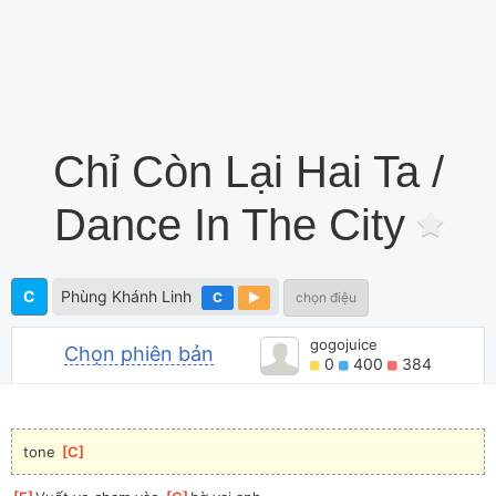
Chỉ Còn Lại Hai Ta /
Dance In The City
C
Phùng Khánh Linh
C
chọn điệu
gogojuice
Chọn phiên bản
0
400
384
tone 
[
C
]