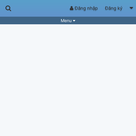
Đăng nhập
Đăng ký
Menu
Bài hát
Guitar Tabs
Playlist
Hợp âm
Điệu bài hát
Thể loại
Tìm theo hợp âm
Tải ứng dụng
Yêu cầu hợp âm
Thành Viên
Khóa học
Quản lý
84
Tắt quảng cáo