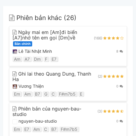
Phiên bản khác (26)
Ngày mai em [Am]đi biển
[A7]nhớ tên em gọi [Dm]về
(166)
Bản chính
Lê Tài Nhật Minh
8
Am
A7
Dm
F
E7
Ghi lai theo Quang Dung, Thanh
(2)
Ha
Vương Thiện
0
Em
Am
B7
G
C
F#m7b5
E
Phiên bản của nguyen-bau-
(3)
studio
nguyen-bau-studio
0
Em
E7
Am
C
B7
F#m7b5