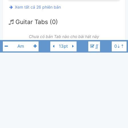
Xem tất cả 26 phiên bản
Guitar Tabs (0)
Chưa có bản Tab nào cho bài hát này
∬
👋
Hợp âm này được đóng góp bởi thành viên
Lê Tài Nhật Minh
. Nếu
bạn thích Hợp Âm Chuẩn và muốn đóng góp, bạn có thể
đăng hợp âm mới
hoặc
gửi yêu cầu hợp âm
. Hợp âm của bạn sẽ được hiển thị trên trang
chủ cho tất cả mọi người tra cứu.
Quang Dũng
Nếu bạn thấy hợp âm có sai sót, bạn có thể bình luận ở bên dưới hoặc gửi
góp ý bằng nút
Báo lỗi
. Ngoài ra bạn cũng có thể chỉnh sửa hợp âm bài
hát có sẵn và lưu thành phiên bản cá nhân bằng cách nhấn nút
Chỉnh
sửa hợp âm
.
Thêm vào
Chia sẻ
In ra giấy
Quản lý
10
ngày 7 tháng 08, 2013
Cập nhật:
BÌNH LUẬN