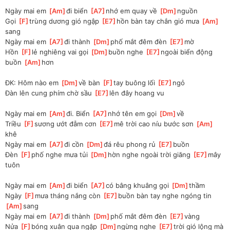
Ngày mai em 
[
Am
]
đi biển 
[
A7
]
nhớ em quay về 
[
Dm
]
nguồn
Gọi 
[
F
]
trùng dương gió ngập 
[
E7
]
hồn bàn tay chắn gió mưa 
[
Am
]
sang
Ngày mai em 
[
A7
]
đi thành 
[
Dm
]
phố mắt đêm đèn 
[
E7
]
mờ
Hồn 
[
F
]
lẻ nghiêng vai gọi 
[
Dm
]
buồn nghe 
[
E7
]
ngoài biển động 
buồn 
[
Am
]
hơn
ĐK: Hôm nào em 
[
Dm
]
về bàn 
[
F
]
tay buông lối 
[
E7
]
ngỏ
Đàn lên cung phím chờ sầu 
[
E7
]
lên đây hoang vu
Ngày mai em 
[
Am
]
đi. Biển 
[
A7
]
nhớ tên em gọi 
[
Dm
]
về
Triều 
[
F
]
sương ướt đẫm cơn 
[
E7
]
mê trời cao níu bước sơn 
[
Am
]
khê
Ngày mai em 
[
A7
]
đi cồn 
[
Dm
]
đá rêu phong rủ 
[
E7
]
buồn
Đèn 
[
F
]
phố nghe mưa tủi 
[
Dm
]
hờn nghe ngoài trời giăng 
[
E7
]
mây 
tuôn
Ngày mai em 
[
Am
]
đi biển 
[
A7
]
có bâng khuâng gọi 
[
Dm
]
thầm
Ngày 
[
F
]
mưa tháng nắng còn 
[
E7
]
buồn bàn tay nghe ngóng tin 
[
Am
]
sang
Ngày mai em 
[
A7
]
đi thành 
[
Dm
]
phố mắt đêm đèn 
[
E7
]
vàng
Nửa 
[
F
]
bóng xuân qua ngập 
[
Dm
]
ngừng nghe 
[
E7
]
trời gió lộng mà 