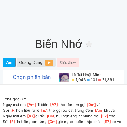
Biển Nhớ
Am
Quang Dũng
Điệu Slow
Lê Tài Nhật Minh
Chọn phiên bản
1,046
101
21,391
Tone gốc Gm
Ngày mai em 
[
Am
]
đi biển 
[
A7
]
nhớ tên em gọi 
[
Dm
]
về
Gọi 
[
F
]
hồn liễu rũ lê 
[
E7
]
thê gọi bờ cát trắng đêm 
[
Am
]
khuya
Ngày mai em 
[
A7
]
đi đồi 
[
Dm
]
núi nghiêng nghiêng đợi 
[
E7
]
chờ
Sỏi 
[
F
]
đá trông em từng 
[
Dm
]
giờ nghe buồn nhịp chân 
[
E7
]
bơ vơ