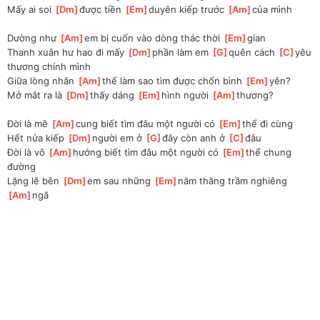
Mấy ai soi 
[
Dm
]
được tiền 
[
Em
]
duyên kiếp trước 
[
Am
]
của mình
Dường như 
[
Am
]
em bị cuốn vào dòng thác thời 
[
Em
]
gian
Thanh xuân hư hao đi mấy 
[
Dm
]
phần làm em 
[
G
]
quên cách 
[
C
]
yêu 
thương chính mình
Giữa lòng nhân 
[
Am
]
thế làm sao tìm được chốn bình 
[
Em
]
yên?
Mở mắt ra là 
[
Dm
]
thấy dáng 
[
Em
]
hình người 
[
Am
]
thương?
Đời là mê 
[
Am
]
cung biết tìm đâu một người có 
[
Em
]
thể đi cùng
Hết nửa kiếp 
[
Dm
]
người em ở 
[
G
]
đây còn anh ở 
[
C
]
đâu
Đời là vô 
[
Am
]
hướng biết tìm đâu một người có 
[
Em
]
thể chung 
đường
Lặng lẽ bên 
[
Dm
]
em sau những 
[
Em
]
năm thăng trầm nghiêng 
[
Am
]
ngã