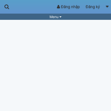
Đăng nhập
Đăng ký
Menu
Bài hát
Guitar Tabs
Playlist
Hợp âm
Điệu bài hát
Thể loại
Tìm theo hợp âm
Tải ứng dụng
Yêu cầu hợp âm
Thành Viên
Khóa học
Quản lý
84
Tắt quảng cáo