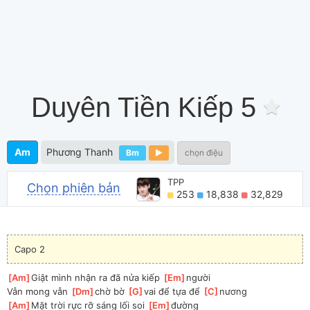
Duyên Tiền Kiếp 5
Am
Phương Thanh
Bm
chọn điệu
TPP
Chọn phiên bản
253
18,838
32,829
Capo 2
[
Am
]
Giật mình nhận ra đã nửa kiếp 
[
Em
]
người
Vẫn mong vẫn 
[
Dm
]
chờ bờ 
[
G
]
vai để tựa để 
[
C
]
nương
[
Am
]
Mặt trời rực rỡ sáng lối soi 
[
Em
]
đường