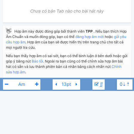
Chưa có bản Tab nào cho bài hát này
👋
Hợp âm này được đóng góp bởi thành viên
TPP
. Nếu bạn thích Hợp
Âm Chuẩn và muốn đóng góp, bạn có thể
đăng hợp âm mới
hoặc
gửi yêu
cầu hợp âm
. Hợp âm của bạn sẽ được hiển thị trên trang chủ cho tất cả
mọi người tra cứu.
Nếu bạn thấy hợp âm có sai sót, bạn có thể bình luận ở bên dưới hoặc gửi
góp ý bằng nút
Báo lỗi
. Ngoài ra bạn cũng có thể chỉnh sửa hợp âm bài
hát có sẵn và lưu thành phiên bản cá nhân bằng cách nhấn nút
Chỉnh
sửa hợp âm
.
∬
Thêm vào
Chia sẻ
In ra giấy
Quản lý
ngày 1 tháng 06, 2025
Cập nhật:
BÌNH LUẬN
809
Lượt xem:
Phương Thanh
Bm
Hiển thị bình luận
TPP
(kabigon91 đã duyệt)
Người đăng:
Trung Ngon
Tác giả: