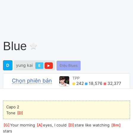
Blue
D
yung kai
E
Điệu Blues
TPP
Chọn phiên bản
242
18,576
32,377
Capo 2
Tone 
[
D
]
[
G
]
Your morning 
[
A
]
eyes, I could 
[
D
]
stare like watching 
[
Bm
]
stars