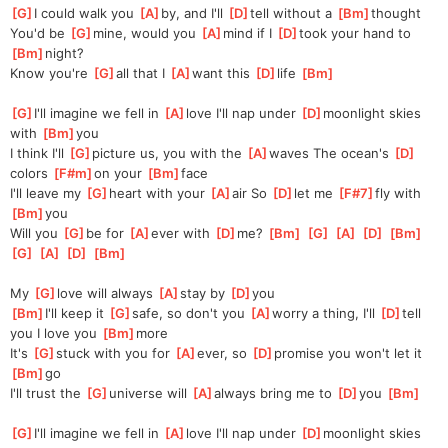
[
G
]
I could walk you 
[
A
]
by, and I'll 
[
D
]
tell without a 
[
Bm
]
thought
You'd be 
[
G
]
mine, would you 
[
A
]
mind if I 
[
D
]
took your hand to 
[
Bm
]
night?
Know you're 
[
G
]
all that I 
[
A
]
want this 
[
D
]
life 
[
Bm
]
[
G
]
I'll imagine we fell in 
[
A
]
love I'll nap under 
[
D
]
moonlight skies 
with 
[
Bm
]
you
I think I'll 
[
G
]
picture us, you with the 
[
A
]
waves The ocean's 
[
D
]
colors 
[
F#m
]
on your 
[
Bm
]
face
I'll leave my 
[
G
]
heart with your 
[
A
]
air So 
[
D
]
let me 
[
F#7
]
fly with 
[
Bm
]
you
Will you 
[
G
]
be for 
[
A
]
ever with 
[
D
]
me? 
[
Bm
]
[
G
]
[
A
]
[
D
]
[
Bm
]
[
G
]
[
A
]
[
D
]
[
Bm
]
My 
[
G
]
love will always 
[
A
]
stay by 
[
D
]
you 
[
Bm
]
I'll keep it 
[
G
]
safe, so don't you 
[
A
]
worry a thing, I'll 
[
D
]
tell 
you I love you 
[
Bm
]
more
It's 
[
G
]
stuck with you for 
[
A
]
ever, so 
[
D
]
promise you won't let it 
[
Bm
]
go
I'll trust the 
[
G
]
universe will 
[
A
]
always bring me to 
[
D
]
you 
[
Bm
]
[
G
]
I'll imagine we fell in 
[
A
]
love I'll nap under 
[
D
]
moonlight skies 