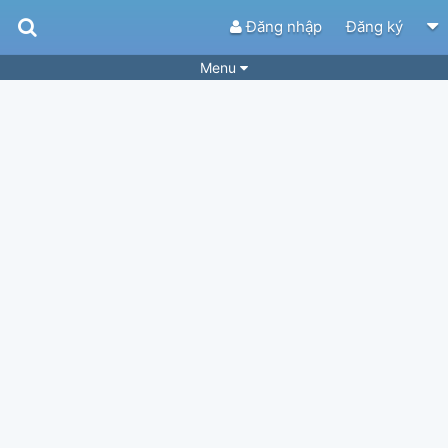
Đăng nhập
Đăng ký
Menu
Bài hát
Guitar Tabs
Playlist
Hợp âm
Điệu bài hát
Thể loại
Tìm theo hợp âm
Tải ứng dụng
Yêu cầu hợp âm
Thành Viên
Khóa học
Quản lý
57
Tắt quảng cáo