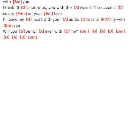
with 
[
Bm
]
you
I think I'll 
[
G
]
picture us, you with the 
[
A
]
waves The ocean's 
[
D
]
colors 
[
F#m
]
on your 
[
Bm
]
face
I'll leave my 
[
G
]
heart with your 
[
A
]
air So 
[
D
]
let me 
[
F#7
]
fly with 
[
Bm
]
you
Will you 
[
G
]
be for 
[
A
]
ever with 
[
D
]
me? 
[
Bm
]
[
G
]
[
A
]
[
D
]
[
Bm
]
[
G
]
[
A
]
[
D
]
[
Bm
]