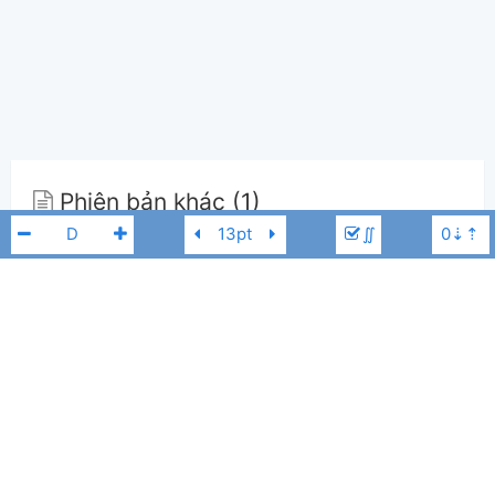
Phiên bản khác (1)
∬
Phiên bản của TPP
(3)
Bản chính
TPP
0
A
Bm
D
F#7
F#m
G
yung kai
E
Guitar Tabs (0)
Chưa có bản Tab nào cho bài hát này