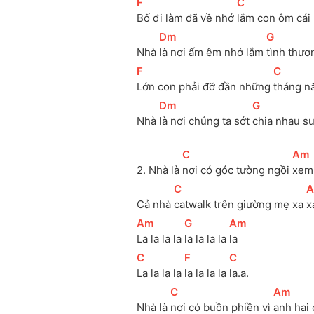
[
F
]
[
C
]
Bố đi làm đã về nhớ 
lắm con ôm cái
[
Dm
]
[
G
]
Nhà 
là nơi ấm êm nhớ lắm 
tình thư
[
F
]
[
C
]
Lớn con phải đỡ đần những 
tháng n
[
Dm
]
[
G
]
Nhà 
là nơi chúng ta sớt 
chia nhau su
[
C
]
[
Am
2. Nhà là 
nơi có góc tường ngồi 
xem
[
C
]
[
Cả nhà 
catwalk trên giường mẹ xa 
x
[
Am
]
[
G
]
[
Am
]
La la la la 
la la la la 
la
[
C
]
[
F
]
[
C
]
La la la la 
la la la la 
la.a.
[
C
]
[
Am
]
Nhà là 
nơi có buồn phiền vì 
anh hai