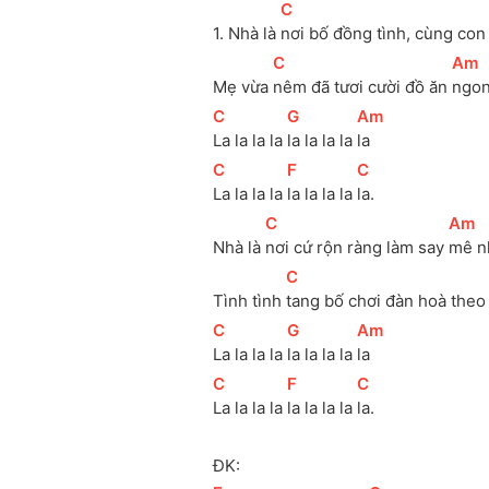
[
C
]
1. Nhà là 
nơi bố đồng tình, cùng con
[
C
]
[
Am
]
Mẹ vừa 
nêm đã tươi cười đồ ăn 
ngon
[
C
]
[
G
]
[
Am
]
La la la la 
la la la la 
la
[
C
]
[
F
]
[
C
]
La la la la 
la la la la 
la.
[
C
]
[
Am
]
Nhà là 
nơi cứ rộn ràng làm say 
mê n
[
C
]
Tình tình 
tang bố chơi đàn hoà theo
[
C
]
[
G
]
[
Am
]
La la la la 
la la la la 
la
[
C
]
[
F
]
[
C
]
La la la la 
la la la la 
la.
ĐK: