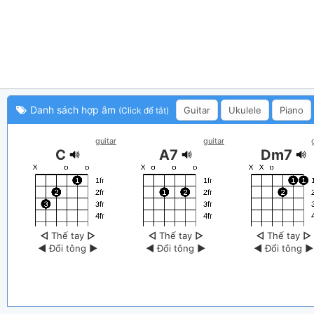
Danh sách hợp âm
Guitar
Ukulele
Piano
(Click để tắt)
guitar
guitar
C
A7
Dm7
◁
Thế tay
▷
◁
Thế tay
▷
◁
Thế tay
▷
◀
Đổi tông
▶
◀
Đổi tông
▶
◀
Đổi tông
▶