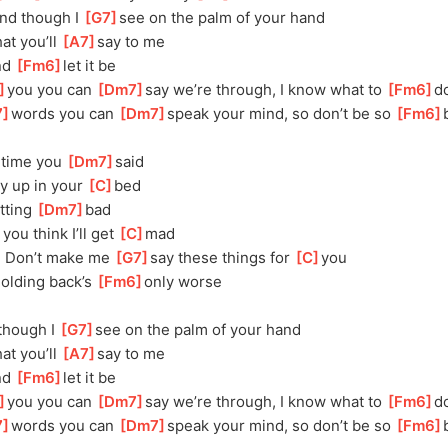
nd though I 
[
G7
]
see on the palm of your hand 
at you’ll 
[
A7
]
say to me 
nd 
[
Fm6
]
let it be 
]
you you can 
[
Dm7
]
say we’re through, I know what to 
[
Fm6
]
d
7
]
words you can 
[
Dm7
]
speak your mind, so don’t be so 
[
Fm6
]
time you 
[
Dm7
]
said 
y up in your 
[
C
]
bed 
tting 
[
Dm7
]
bad 
you think I’ll get 
[
C
]
mad 
 Don’t make me 
[
G7
]
say these things for 
[
C
]
you 
holding back’s 
[
Fm6
]
only worse 
though I 
[
G7
]
see on the palm of your hand 
at you’ll 
[
A7
]
say to me 
nd 
[
Fm6
]
let it be 
]
you you can 
[
Dm7
]
say we’re through, I know what to 
[
Fm6
]
d
7
]
words you can 
[
Dm7
]
speak your mind, so don’t be so 
[
Fm6
]