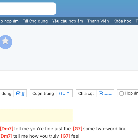
eo hợp âm
Tải ứng dụng
Yêu cầu hợp âm
Thành Viên
Khóa học
T
∬
≣≣
Hợp â
 dòng
Cuộn trang
Chia cột
[
Dm7
]
tell me you’re fine just the 
[
G7
]
same two-word line 
Dm7
]
tell me how you truly 
[
G7
]
feel 