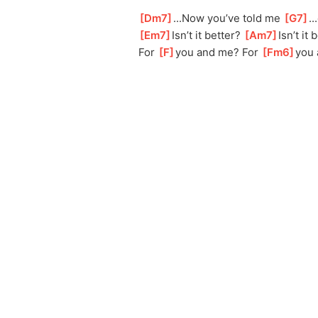
[
Dm7
]
...Now you’ve told me 
[
G7
]
.
[
Em7
]
Isn’t it better? 
[
Am7
]
Isn’t it 
For 
[
F
]
you and me? For 
[
Fm6
]
you 