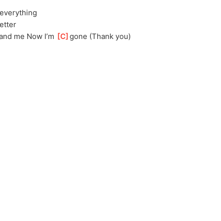
..everything 
better 
and me Now I’m 
[
C
]
gone (Thank you)