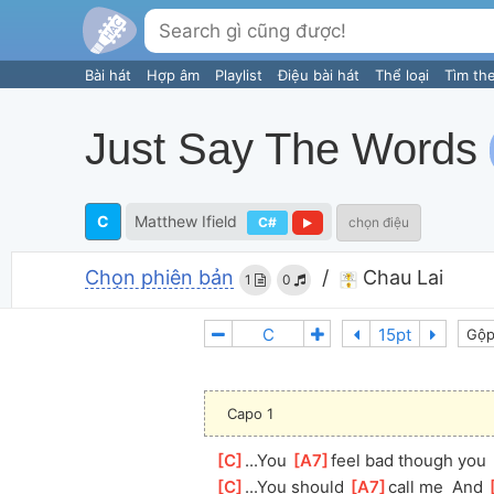
Bài hát
Hợp âm
Playlist
Điệu bài hát
Thể loại
Tìm th
Just Say The Words
C
Matthew Ifield
C#
chọn điệu
Chọn phiên bản
/
Chau Lai
1
0
Gộp
Capo 1
[
C
]
...You 
[
A7
]
feel bad though you 
[
C
]
...You should 
[
A7
]
call me  And 
[