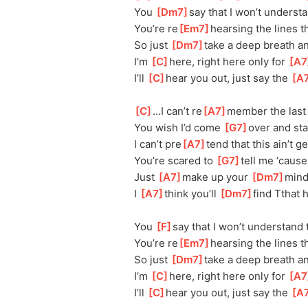
You 
[
Dm7
]
say that I won’t understa
You’re re
[
Em7
]
hearsing the lines th
So just 
[
Dm7
]
take a deep breath a
I’m 
[
C
]
here, right here only for 
[
A7
I’ll 
[
C
]
hear you out, just say the 
[
A
[
C
]
...I can’t re
[
A7
]
member the last 
You wish I’d come 
[
G7
]
over and sta
I can’t pre
[
A7
]
tend that this ain’t ge
You’re scared to 
[
G7
]
tell me ‘cause 
Just 
[
A7
]
make up your 
[
Dm7
]
mind
I 
[
A7
]
think you’ll 
[
Dm7
]
find Tthat 
You 
[
F
]
say that I won’t understand 
You’re re
[
Em7
]
hearsing the lines th
So just 
[
Dm7
]
take a deep breath a
I’m 
[
C
]
here, right here only for 
[
A7
I’ll 
[
C
]
hear you out, just say the 
[
A