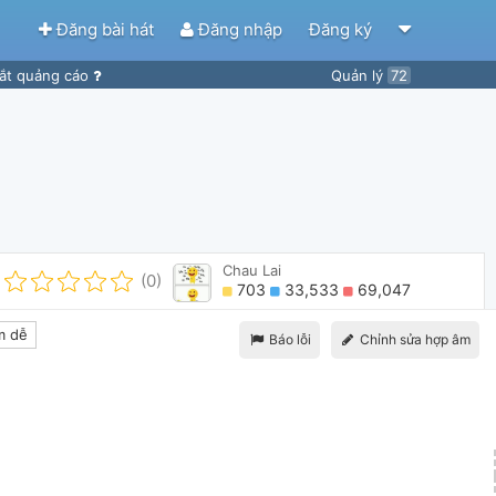
Đăng bài hát
Đăng nhập
Đăng ký
ắt quảng cáo
Quản lý
72
Chau Lai
(0)
703
33,533
69,047
m dễ
Báo lỗi
Chỉnh sửa hợp âm