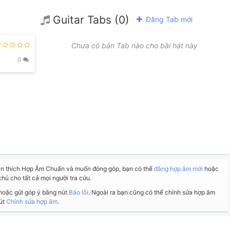
Guitar Tabs (0)
Đăng Tab mới
Chưa có bản Tab nào cho bài hát này
Fm6
G7
0
ạn thích Hợp Âm Chuẩn và muốn đóng góp, bạn có thể
đăng hợp âm mới
hoặc
chủ cho tất cả mọi người tra cứu.
 hoặc gửi góp ý bằng nút
Báo lỗi
. Ngoài ra bạn cũng có thể chỉnh sửa hợp âm
nút
Chỉnh sửa hợp âm
.