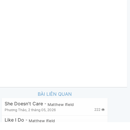
BÀI LIÊN QUAN
She Doesn't Care
-
Matthew Ifield
222
Phương Thảo
,
2 tháng 05, 2026
Like I Do
-
Matthew Ifield
2,162
Hoàng Anh
,
20 tháng 09, 2023