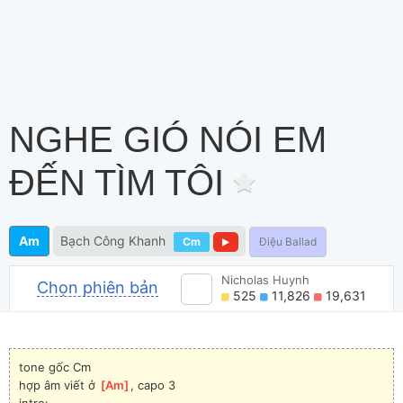
NGHE GIÓ NÓI EM
ĐẾN TÌM TÔI
Am
Bạch Công Khanh
Cm
Điệu Ballad
Nicholas Huynh
Chọn phiên bản
525
11,826
19,631
tone gốc Cm
hợp âm viết ở 
[
Am
]
, capo 3
intro: