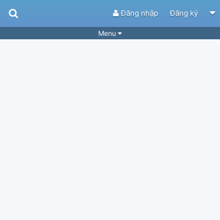
Đăng nhập
Đăng ký
Menu
Bài hát
Guitar Tabs
Playlist
Hợp âm
Điệu bài hát
Thể loại
Tìm theo hợp âm
Tải ứng dụng
Yêu cầu hợp âm
Thành Viên
Khóa học
Quản lý
60
Tắt quảng cáo