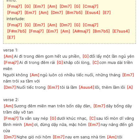
[
Fmaj7
]
[
G
]
[
Em7
]
[
Am
]
[
Dm7
]
[
G
]
[
Cmaj7
]
[
Fmaj7
]
[
Em7
]
[
Am
]
[
Dm7
]
[
Bm7b5
]
[
Esus4
]
[
E7
]
interlude:
[
Fmaj7
]
[
G
]
[
Em7
]
[
Am
]
[
Dm7
]
[
G
]
[
Cmaj7
]
[
F#m7b5
]
[
Fmaj7
]
[
Em7
]
[
Am
]
[
A#maj7
]
[
Bm7b5
]
[
E7sus4
]
[
E7
]
verse 1:
[
Am
]
Ai đi trong đêm gom hết ưu phiền, 
[
G
]
đổi lấy một lần ngủ yên
[
Fmaj7
]
Ai đi trong đêm rải 
[
G
]
khắp cõi lòng, 
[
C
]
cơn mưa dài triền 
miên
Người không 
[
Am
]
ngủ luôn có nhiều tiếc nuối, những tháng 
[
Em7
]
năm trôi xa tầm với
[
Dm7
]
Nuối tiếc trong 
[
Em7
]
tôi là lầm 
[
Asus4
]
lỗi, thêm lầm lỗi 
[
A
]
verse 2:
[
Am
]
Sương đêm miên man trên bốn dây đàn, 
[
Em7
]
dây bổng dây 
trầm dây vỡ tan
[
Fmaj7
]
Ta vẫn say nép 
[
G
]
dưới khúc nhạc, 
[
C
]
sau lối mòn dĩ vãng
Bình minh 
[
Am
]
ơi, đừng dậy nữa, mặc hôm 
[
Em7
]
nay nắng đến gõ 
cửa
[
Dm7
]
Nghe gió nói hôm 
[
Em7
]
nay em sang nhà tìm 
[
Am
]
tôi