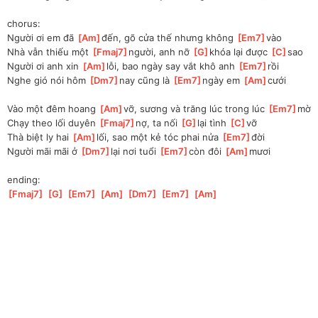
chorus:
Người ơi em đã 
[
Am
]
đến, gõ cửa thế nhưng không 
[
Em7
]
vào 
Nhà vẫn thiếu một 
[
Fmaj7
]
người, anh nỡ 
[
G
]
khóa lại được 
[
C
]
sao 
Người ơi anh xin 
[
Am
]
lỗi, bao ngày say vắt khô anh 
[
Em7
]
rồi
Nghe gió nói hôm 
[
Dm7
]
nay cũng là 
[
Em7
]
ngày em 
[
Am
]
cưới 
Vào một đêm hoang 
[
Am
]
vỡ, sương và trăng lúc trong lúc 
[
Em7
]
mờ
Chạy theo lối duyên 
[
Fmaj7
]
nợ, ta nối 
[
G
]
lại tình 
[
C
]
vỡ
Thà biệt ly hai 
[
Am
]
lối, sao một kẻ tóc phai nửa 
[
Em7
]
đời
Người mãi mãi ở 
[
Dm7
]
lại nơi tuổi 
[
Em7
]
còn đôi 
[
Am
]
mươi
ending:
[
Fmaj7
]
[
G
]
[
Em7
]
[
Am
]
[
Dm7
]
[
Em7
]
[
Am
]