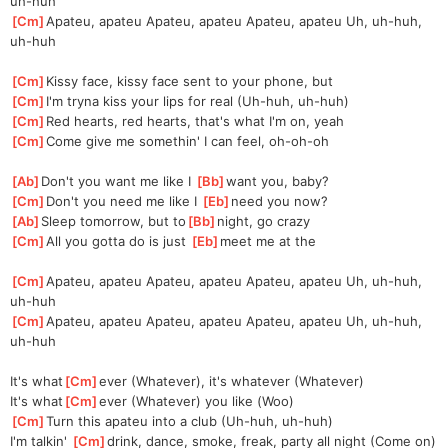
uh-huh
[
Cm
]
Apateu, apateu Apateu, apateu Apateu, apateu Uh, uh-huh, 
uh-huh
[
Cm
]
Kissy face, kissy face sent to your phone, but
[
Cm
]
I'm tryna kiss your lips for real (Uh-huh, uh-huh)
[
Cm
]
Red hearts, red hearts, that's what I'm on, yeah
[
Cm
]
Come give me somethin' I can feel, oh-oh-oh
[
Ab
]
Don't you want me like I 
[
Bb
]
want you, baby?
[
Cm
]
Don't you need me like I 
[
Eb
]
need you now?
[
Ab
]
Sleep tomorrow, but to
[
Bb
]
night, go crazy
[
Cm
]
All you gotta do is just 
[
Eb
]
meet me at the
[
Cm
]
Apateu, apateu Apateu, apateu Apateu, apateu Uh, uh-huh, 
uh-huh
[
Cm
]
Apateu, apateu Apateu, apateu Apateu, apateu Uh, uh-huh, 
uh-huh
It's what
[
Cm
]
ever (Whatever), it's whatever (Whatever)
It's what
[
Cm
]
ever (Whatever) you like (Woo)
[
Cm
]
Turn this apateu into a club (Uh-huh, uh-huh)
I'm talkin' 
[
Cm
]
drink, dance, smoke, freak, party all night (Come on)