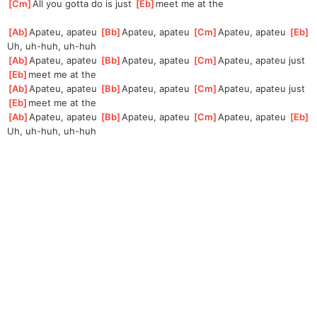
[
Cm
]
All you gotta do is just 
[
Eb
]
meet me at the
[
Ab
]
Apateu, apateu 
[
Bb
]
Apateu, apateu 
[
Cm
]
Apateu, apateu 
[
Eb
]
Uh, uh-huh, uh-huh
[
Ab
]
Apateu, apateu 
[
Bb
]
Apateu, apateu 
[
Cm
]
Apateu, apateu just 
[
Eb
]
meet me at the
[
Ab
]
Apateu, apateu 
[
Bb
]
Apateu, apateu 
[
Cm
]
Apateu, apateu just 
[
Eb
]
meet me at the
[
Ab
]
Apateu, apateu 
[
Bb
]
Apateu, apateu 
[
Cm
]
Apateu, apateu 
[
Eb
]
Uh, uh-huh, uh-huh