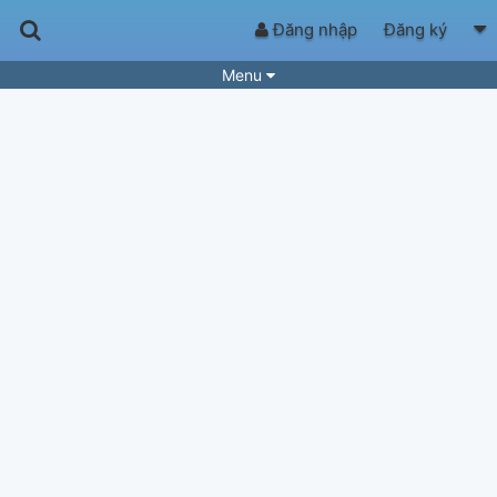
Đăng nhập
Đăng ký
Menu
Bài hát
Guitar Tabs
Playlist
Hợp âm
Điệu bài hát
Thể loại
Tìm theo hợp âm
Tải ứng dụng
Yêu cầu hợp âm
Thành Viên
Khóa học
Quản lý
51
Tắt quảng cáo