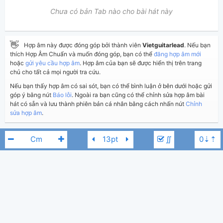
Chưa có bản Tab nào cho bài hát này
👋
Hợp âm này được đóng góp bởi thành viên
Vietguitarlead
. Nếu bạn
thích Hợp Âm Chuẩn và muốn đóng góp, bạn có thể
đăng hợp âm mới
hoặc
gửi yêu cầu hợp âm
. Hợp âm của bạn sẽ được hiển thị trên trang
chủ cho tất cả mọi người tra cứu.
Nếu bạn thấy hợp âm có sai sót, bạn có thể bình luận ở bên dưới hoặc gửi
góp ý bằng nút
Báo lỗi
. Ngoài ra bạn cũng có thể chỉnh sửa hợp âm bài
hát có sẵn và lưu thành phiên bản cá nhân bằng cách nhấn nút
Chỉnh
sửa hợp âm
.
∬
Thêm vào
Chia sẻ
In ra giấy
Quản lý
4
ngày 3 tháng 03, 2026
Cập nhật:
BÌNH LUẬN
19,390
Lượt xem:
Hiển thị bình luận
Vietguitarlead
Người đăng:
Rosé (Blackpink)
Bruno Mars
Cm
(Dương Công Vủ đã duyệt)
Rosé (Blackpink)
Tác giả: