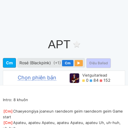
APT
Cm
Rosé (Blackpink)
(+1)
Cm
Điệu Ballad
Vietguitarlead
Chọn phiên bản
0
84
152
Intro: 8 khuôn
[
Cm
]
Chaeyeongiya joaneun raendeom geim raendeom geim Game 
start
[
Cm
]
Apateu, apateu Apateu, apateu Apateu, apateu Uh, uh-huh, 