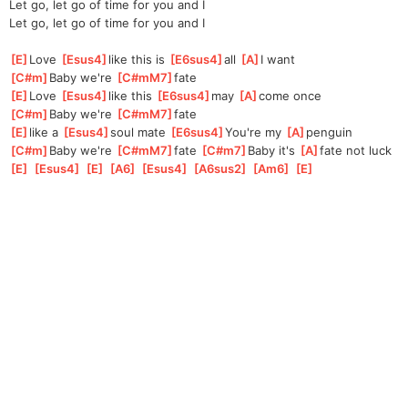
Let go, let go of time for you and I
Let go, let go of time for you and I
[
E
]
Love 
[
Esus4
]
like this is 
[
E6sus4
]
all 
[
A
]
I want
[
C#m
]
Baby we're 
[
C#mM7
]
fate 
[
E
]
Love 
[
Esus4
]
like this 
[
E6sus4
]
may 
[
A
]
come once
[
C#m
]
Baby we're 
[
C#mM7
]
fate 
[
E
]
like a 
[
Esus4
]
soul mate 
[
E6sus4
]
You're my 
[
A
]
penguin
[
C#m
]
Baby we're 
[
C#mM7
]
fate 
[
C#m7
]
Baby it's 
[
A
]
fate not luck
[
E
]
[
Esus4
]
[
E
]
[
A6
]
[
Esus4
]
[
A6sus2
]
[
Am6
]
[
E
]