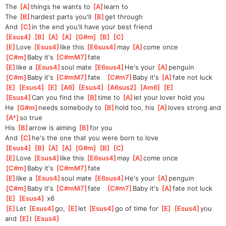
The 
[
A
]
things he wants to 
[
A
]
learn to
The 
[
B
]
hardest parts you'll 
[
B
]
get through
And 
[
C
]
in the end you'll have your best friend
[
Esus4
]
[
B
]
[
A
]
[
A
]
[
G#m
]
[
B
]
[
C
]
[
E
]
Love 
[
Esus4
]
like this 
[
E6sus4
]
may 
[
A
]
come once
[
C#m
]
Baby it's 
[
C#mM7
]
fate  
[
E
]
like a 
[
Esus4
]
soul mate 
[
E6sus4
]
He's your 
[
A
]
penguin
[
C#m
]
Baby it's 
[
C#mM7
]
fate   
[
C#m7
]
Baby it's 
[
A
]
fate not luck
[
E
]
[
Esus4
]
[
E
]
[
A6
]
[
Esus4
]
[
A6sus2
]
[
Am6
]
[
E
]
[
Esus4
]
Can you find the 
[
B
]
time to 
[
A
]
let your lover hold you
He 
[
G#m
]
needs somebody to 
[
B
]
hold too, his 
[
A
]
loves strong and 
[
A*
]
so true
His 
[
B
]
arrow is aiming 
[
B
]
for you
And 
[
C
]
he's the one that you were born to love
[
Esus4
]
[
B
]
[
A
]
[
A
]
[
G#m
]
[
B
]
[
C
]
[
E
]
Love 
[
Esus4
]
like this 
[
E6sus4
]
may 
[
A
]
come once
[
C#m
]
Baby it's 
[
C#mM7
]
fate  
[
E
]
like a 
[
Esus4
]
soul mate 
[
E6sus4
]
He's your 
[
A
]
penguin
[
C#m
]
Baby it's 
[
C#mM7
]
fate   
[
C#m7
]
Baby it's 
[
A
]
fate not luck
[
E
]
[
Esus4
]
 x6
[
E
]
Let 
[
Esus4
]
go, 
[
E
]
let 
[
Esus4
]
go of time for 
[
E
]
[
Esus4
]
you 
and 
[
E
]
I 
[
Esus4
]