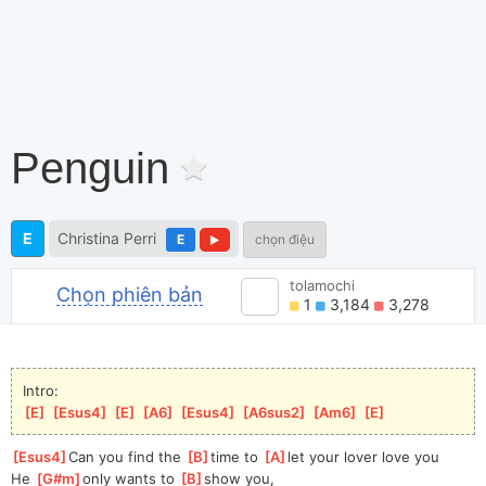
Penguin
E
Christina Perri
E
chọn điệu
tolamochi
Chọn phiên bản
1
3,184
3,278
Intro:
[
E
]
[
Esus4
]
[
E
]
[
A6
]
[
Esus4
]
[
A6sus2
]
[
Am6
]
[
E
]
[
Esus4
]
Can you find the 
[
B
]
time to 
[
A
]
let your lover love you
He 
[
G#m
]
only wants to 
[
B
]
show you,