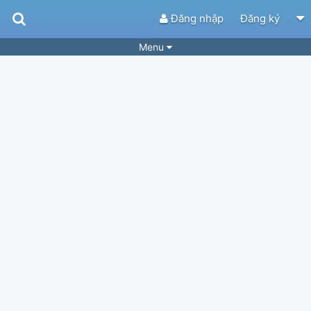
Đăng nhập
Đăng ký
Menu
Bài hát
Guitar Tabs
Playlist
Hợp âm
Điệu bài hát
Thể loại
Tìm theo hợp âm
Tải ứng dụng
Yêu cầu hợp âm
Thành Viên
Khóa học
Quản lý
55
Tắt quảng cáo