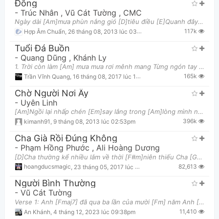
Đông
-
Trúc Nhân
,
Vũ Cát Tường
,
CMC
Ngày dài [Am]mưa phùn nắng gió [D]tiêu điều [E]Quanh đây đâu đâu mây lặng bay Ngoài trời [Am]khung
117k
Hợp Âm Chuẩn
,
26 tháng 08, 2013 lúc 03:21am
Tuổi Đá Buồn
-
Quang Dũng
,
Khánh Ly
1. Trời còn làm [Am] mưa mưa rơi mênh mang Từng ngón tay [C] buồn em mang em [Dm] mang Đi về giáo
Thông tin chung
165k
Trần Vĩnh Quang
,
16 tháng 08, 2017 lúc 12:03am
Chờ Người Nơi Ấy
-
Uyên Linh
[Am]Ngồi lại nhấp chén [Em]say lắng trong [Am]lòng mình những đắng [Em]cay [Am]Ngày dài thấm thoắt
396k
kimanh91
,
9 tháng 08, 2013 lúc 02:53pm
Cha Già Rồi Đúng Không
-
Phạm Hồng Phước
,
Ali Hoàng Dương
[D]Cha thường kể nhiều lắm về thời [F#m]niên thiếu Cha [Gadd9]hay đạp xe mỗi sáng cóc cách tới [Bm
82,613
hoangducsmagic
,
23 tháng 05, 2017 lúc 11:17pm
Người Bình Thường
-
Vũ Cát Tường
Verse 1: Anh [Fmaj7] đã qua ba lần của mười [Fm] năm Anh [Em7] có một thời tuổi trẻ đẹp lắm [Gm]-[
11,410
An Khánh
,
4 tháng 12, 2023 lúc 09:38pm