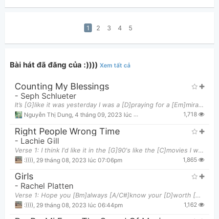
1
2
3
4
5
Bài hát đã đăng của :))))
Xem tất cả
Counting My Blessings
-
Seph Schlueter
It’s [G]like it was yesterday I was a [D]praying for a [Em]miracle Scared to have a little hope
1,718
Nguyễn Thị Dung
,
4 tháng 09, 2023 lúc 06:50am
Right People Wrong Time
-
Lachie Gill
Verse 1: I think I'd like it in the [G]90's like the [C]movies I would [G]show up at your window
1,865
:))))
,
29 tháng 08, 2023 lúc 07:06pm
Girls
-
Rachel Platten
Verse 1: Hope you [Bm]always [A/C#]know your [D]worth [D/F#]Though I [G]know that life can [D]hurt
1,162
:))))
,
29 tháng 08, 2023 lúc 06:44pm