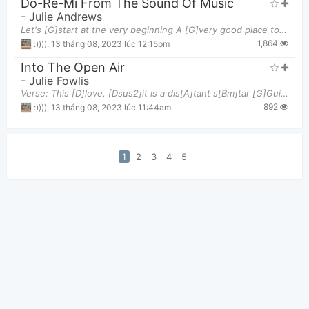
Do-Re-Mi From The Sound Of Music
-
Julie Andrews
Let's [G]start at the very beginning A [G]very good place to start When you [F]read you begin with
1,864
:))))
,
13 tháng 08, 2023 lúc 12:15pm
Into The Open Air
-
Julie Fowlis
Verse: This [D]love, [Dsus2]it is a dis[A]tant s[Bm]tar [G]Guiding us home whe[A]rever we [Bm]are
892
:))))
,
13 tháng 08, 2023 lúc 11:44am
1
2
3
4
5