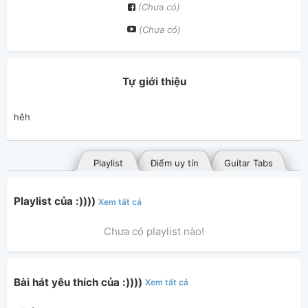
(Chưa có)
(Chưa có)
Tự giới thiệu
hêh
Playlist
Điểm uy tín
Guitar Tabs
Playlist của :))))
Xem tất cả
Chưa có playlist nào!
Bài hát yêu thích của :))))
Xem tất cả
Bài hát đã đăng
Bài hát yêu thích