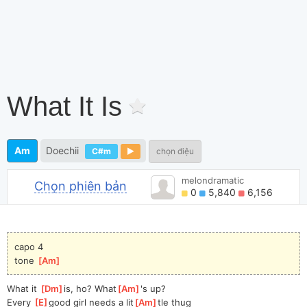
What It Is
Am
Doechii
C#m
chọn điệu
melondramatic
Chọn phiên bản
0
5,840
6,156
capo 4
tone 
[
Am
]
What it 
[
Dm
]
is, ho? What
[
Am
]
's up?
Every 
[
E
]
good girl needs a lit
[
Am
]
tle thug