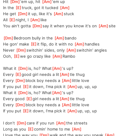
Hit 
[
Dm
]
'еm up, hit 
[
Am
]
'em up
In the 
[
E
]
truck, got it tucked 
[
Am
]
Hе get 
[
Dm
]
it up, like it's 
[
Am
]
stuck
All 
[
E
]
night, I 
[
Am
]
like
You ain't gotta 
[
Dm
]
say it when you know it's on 
[
Am
]
site
[
Dm
]
Bedroom bully in the 
[
Am
]
bando
He gon' make 
[
E
]
it flip, do it with no 
[
Am
]
handles
Never 
[
Dm
]
switchin' sides, only 
[
Am
]
switchin' angles
Ooh, 
[
E
]
we go crazy like 
[
Am
]
Rambo
What it 
[
Dm
]
is, ho? What
[
Am
]
's up?
Every 
[
E
]
good girl needs a lit
[
Am
]
tle thug
Every 
[
Dm
]
block boy needs a 
[
Am
]
little love
If you put 
[
E
]
it down, I'ma pick it 
[
Am
]
up, up, up
What it 
[
Dm
]
is, ho? What
[
Am
]
's up?
Every good 
[
E
]
girl needs a lit
[
Am
]
tle thug
Every 
[
Dm
]
block boy needs a 
[
Am
]
little love
If you put 
[
E
]
it down, I'ma pick it 
[
Am
]
up, up, up
I don't 
[
Dm
]
care if you run 
[
Am
]
the streets
Long as you 
[
E
]
comin' home to me 
[
Am
]
I love the way you 
[
Dm
]
walk and the way you speak 
[
Am
]