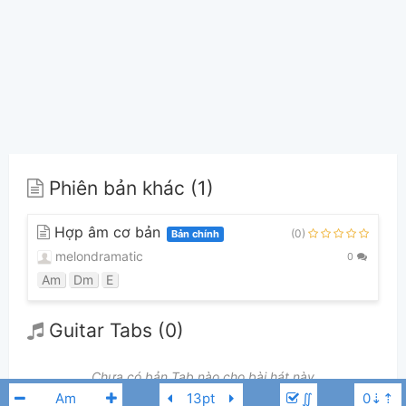
Phiên bản khác (1)
Hợp âm cơ bản
(0)
Bản chính
melondramatic
0
Am
Dm
E
Guitar Tabs (0)
Chưa có bản Tab nào cho bài hát này
∬