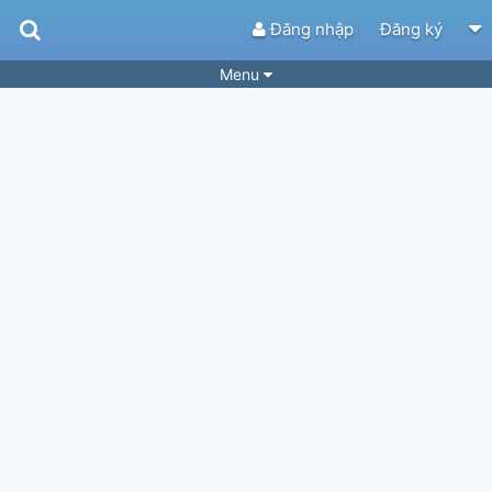
Đăng nhập
Đăng ký
Menu
Bài hát
Guitar Tabs
Playlist
Hợp âm
Điệu bài hát
Thể loại
Tìm theo hợp âm
Tải ứng dụng
Yêu cầu hợp âm
Thành Viên
Khóa học
Quản lý
74
Tắt quảng cáo