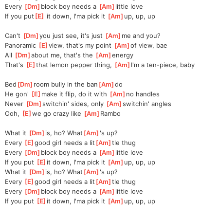
Every 
[
Dm
]
block boy needs a 
[
Am
]
little love
If you put
[
E
]
 it down, I'ma pick it 
[
Am
]
up, up, up
Can't 
[
Dm
]
you just see, it's just 
[
Am
]
me and you?
Panoramic 
[
E
]
view, that's my point 
[
Am
]
of view, bae
All 
[
Dm
]
about me, that's the 
[
Am
]
energy
That's 
[
E
]
that lemon pepper thing, 
[
Am
]
I'm a ten-piece, baby
Bed
[
Dm
]
room bully in the ban
[
Am
]
do
He gon' 
[
E
]
make it flip, do it with 
[
Am
]
no handles
Never 
[
Dm
]
switchin' sides, only 
[
Am
]
switchin' angles
Ooh, 
[
E
]
we go crazy like 
[
Am
]
Rambo
What it 
[
Dm
]
is, ho? What
[
Am
]
's up?
Every 
[
E
]
good girl needs a lit
[
Am
]
tle thug
Every 
[
Dm
]
block boy needs a 
[
Am
]
little love
If you put 
[
E
]
it down, I'ma pick it 
[
Am
]
up, up, up
What it 
[
Dm
]
is, ho? What
[
Am
]
's up?
Every 
[
E
]
good girl needs a lit
[
Am
]
tle thug
Every 
[
Dm
]
block boy needs a 
[
Am
]
little love
If you put 
[
E
]
it down, I'ma pick it 
[
Am
]
up, up, up