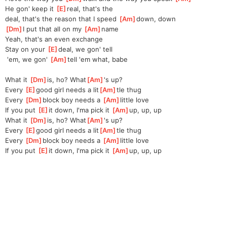
He gon' keep it 
[
E
]
real, that's the 
deal,
 that's the reason that I speed 
[
Am
]
down, down
[
Dm
]
I put that all on my 
[
Am
]
name
Yeah, that's an even exchange
Stay on your 
[
E
]
deal, we gon' tell
 'em, we gon' 
[
Am
]
tell 'em what, babe
What it 
[
Dm
]
is, ho? What
[
Am
]
's up?
Every 
[
E
]
good girl needs a lit
[
Am
]
tle thug
Every 
[
Dm
]
block boy needs a 
[
Am
]
little love
If you put 
[
E
]
it down, I'ma pick it 
[
Am
]
up, up, up
What it 
[
Dm
]
is, ho? What
[
Am
]
's up?
Every 
[
E
]
good girl needs a lit
[
Am
]
tle thug
Every 
[
Dm
]
block boy needs a 
[
Am
]
little love
If you put 
[
E
]
it down, I'ma pick it 
[
Am
]
up, up, up