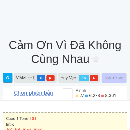
Cảm Ơn Vì Đã Không
Cùng Nhau
G
ViAM
(+1)
Huy Vạc
G
Eb
Điệu Ballad
Vinhh
Chọn phiên bản
27
6,278
8,301
Capo 1 Tone 
[
G
]
Intro
[
G
]
[
D
]
[
Em
]
[
Bm
]