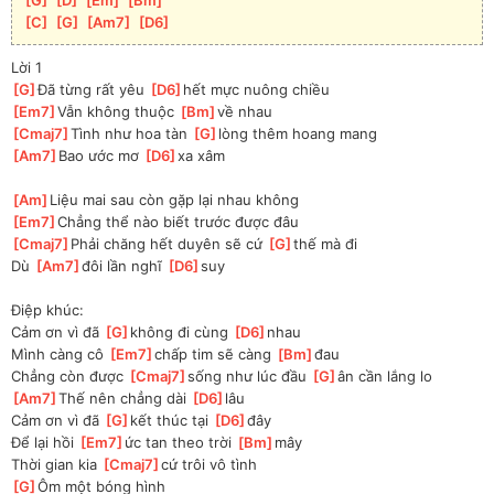
[
C
]
[
G
]
[
Am7
]
[
D6
]
Lời 1
[
G
]
Đã từng rất yêu 
[
D6
]
hết mực nuông chiều
[
Em7
]
Vẫn không thuộc 
[
Bm
]
về nhau 
[
Cmaj7
]
Tình như hoa tàn 
[
G
]
lòng thêm hoang mang
[
Am7
]
Bao ước mơ 
[
D6
]
xa xâm 
[
Am
]
Liệu mai sau còn gặp lại nhau không
[
Em7
]
Chẳng thể nào biết trước được đâu
[
Cmaj7
]
Phải chăng hết duyên sẽ cứ 
[
G
]
thế mà đi
Dù 
[
Am7
]
đôi lần nghĩ 
[
D6
]
suy
Điệp khúc:
Cảm ơn vì đã 
[
G
]
không đi cùng 
[
D6
]
nhau 
Mình càng cô 
[
Em7
]
chấp tim sẽ càng 
[
Bm
]
đau
Chẳng còn được 
[
Cmaj7
]
sống như lúc đầu 
[
G
]
ân cần lắng lo
[
Am7
]
Thế nên chẳng dài 
[
D6
]
lâu 
Cảm ơn vì đã 
[
G
]
kết thúc tại 
[
D6
]
đây
Để lại hồi 
[
Em7
]
ức tan theo trời 
[
Bm
]
mây
Thời gian kia 
[
Cmaj7
]
cứ trôi vô tình 
[
G
]
Ôm một bóng hình