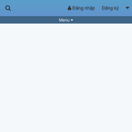
Đăng nhập
Đăng ký
Menu
Bài hát
Guitar Tabs
Playlist
Hợp âm
Điệu bài hát
Thể loại
Tìm theo hợp âm
Tải ứng dụng
Yêu cầu hợp âm
Thành Viên
Khóa học
Quản lý
61
Tắt quảng cáo