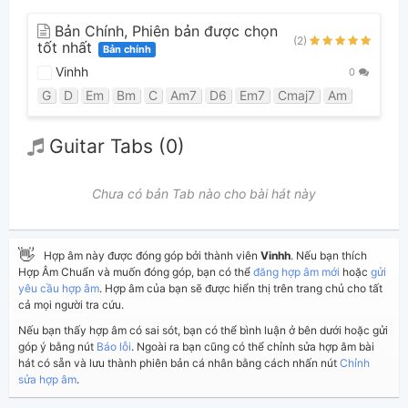
Bản Chính, Phiên bản được chọn
(2)
tốt nhất
Bản chính
Vinhh
0
G
D
Em
Bm
C
Am7
D6
Em7
Cmaj7
Am
Guitar Tabs (0)
Chưa có bản Tab nào cho bài hát này
👋
Hợp âm này được đóng góp bởi thành viên
Vinhh
. Nếu bạn thích
Hợp Âm Chuẩn và muốn đóng góp, bạn có thể
đăng hợp âm mới
hoặc
gửi
yêu cầu hợp âm
. Hợp âm của bạn sẽ được hiển thị trên trang chủ cho tất
cả mọi người tra cứu.
Nếu bạn thấy hợp âm có sai sót, bạn có thể bình luận ở bên dưới hoặc gửi
góp ý bằng nút
Báo lỗi
. Ngoài ra bạn cũng có thể chỉnh sửa hợp âm bài
hát có sẵn và lưu thành phiên bản cá nhân bằng cách nhấn nút
Chỉnh
sửa hợp âm
.