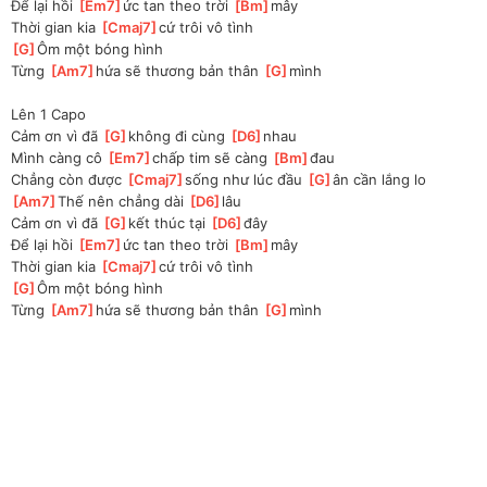
Để lại hồi 
[
Em7
]
ức tan theo trời 
[
Bm
]
mây
Thời gian kia 
[
Cmaj7
]
cứ trôi vô tình 
[
G
]
Ôm một bóng hình
Từng 
[
Am7
]
hứa sẽ thương bản thân 
[
G
]
mình 
Lên 1 Capo
Cảm ơn vì đã 
[
G
]
không đi cùng 
[
D6
]
nhau 
Mình càng cô 
[
Em7
]
chấp tim sẽ càng 
[
Bm
]
đau
Chẳng còn được 
[
Cmaj7
]
sống như lúc đầu 
[
G
]
ân cần lắng lo
[
Am7
]
Thế nên chẳng dài 
[
D6
]
lâu 
Cảm ơn vì đã 
[
G
]
kết thúc tại 
[
D6
]
đây
Để lại hồi 
[
Em7
]
ức tan theo trời 
[
Bm
]
mây
Thời gian kia 
[
Cmaj7
]
cứ trôi vô tình 
[
G
]
Ôm một bóng hình
Từng 
[
Am7
]
hứa sẽ thương bản thân 
[
G
]
mình 