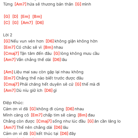
Từng 
[
Am7
]
hứa sẽ thương bản thân 
[
G
]
mình 
[
G
]
[
D
]
[
Em
]
[
Bm
]
[
C
]
[
G
]
[
Am7
]
[
D6
]
Lời 2
[
G
]
Nếu vun vén hơn 
[
D6
]
không giận không hờn
[
Em7
]
Có chắc sẽ vì 
[
Bm
]
nhau
[
Cmaj7
]
Tận tâm đến đâu 
[
G
]
lòng không mưu cầu
[
Am7
]
Vẫn chẳng thể dài 
[
D6
]
lâu 
[
Am
]
Liệu mai sau còn gặp lại nhau không
[
Em7
]
Chẳng thể nào biết trước được đâu
[
Cmaj7
]
Phải chăng hết duyên sẽ cứ 
[
G
]
thế mà đi
[
Am7
]
Dù níu giữ ích 
[
D6
]
gì 
Điệp Khúc:
Cảm ơn vì đã 
[
G
]
không đi cùng 
[
D6
]
nhau 
Mình càng cô 
[
Em7
]
chấp tim sẽ càng 
[
Bm
]
đau
Chẳng còn được 
[
Cmaj7
]
sống như lúc đầu 
[
G
]
ân cần lắng lo
[
Am7
]
Thế nên chẳng dài 
[
D6
]
lâu 
Cảm ơn vì đã 
[
G
]
kết thúc tại 
[
D6
]
đây