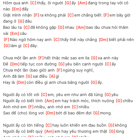
Hôm qua anh 
[
C
]
thấy, ôi người 
[
G
]
ấy 
[
Am
]
đang trong tay với cô 
nào 
[
Em
]
đấy
Giật mình nhận 
[
F
]
ra không phải 
[
C
]
em chẳng biết 
[
F
]
em bây giờ 
đang ở 
[
G
]
đâu
Bao lâu ta 
[
C
]
đã không gặp 
[
G
]
nhau 
[
Am
]
bao lâu chưa hỏi thăm 
vài 
[
Em
]
câu
[
F
]
Nào ngờ hôm nay anh 
[
C
]
thấy thế này chẳng 
[
Dm
]
biết phải nên 
[
G
]
làm gì 
[
C
]
đây.
Chưa một lần anh 
[
F
]
hết thắc mắc sao em lìa 
[
G
]
xa anh này
Để 
[
Dm
]
tiếp tục con đường 
[
G
]
yêu bên cạnh người 
[
C
]
ấy
Chưa một lần (bao giờ) anh 
[
F
]
ngừng suy nghĩ,
Anh đã làm 
[
G
]
sai điều 
[
A
]
gì
Hay là 
[
Dm
]
còn điều gì anh chưa bằng người 
[
G
]
ấy.
Người ấy có tốt với 
[
C
]
em, yêu em như anh đã từng 
[
G
]
yêu
Người ấy có biết tính 
[
Am
]
em hay trách móc, thích nuông 
[
G
]
chiều
Anh nhớ em 
[
F
]
nhiều, anh nhớ em 
[
C
]
nhiều
Sao để (cho) lòng vơi 
[
Dm
]
bớt đi bao đêm đợi 
[
G
]
mong.
Người ấy có lớn tiếng 
[
C
]
hay luôn khiến em đau buồn 
[
G
]
không
Người ấy có biết quý 
[
Am
]
em hay yêu thương em thật 
[
G
]
lòng