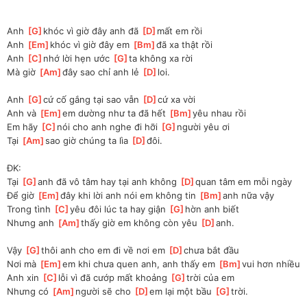
Anh 
[
G
]
khóc vì giờ đây anh đã 
[
D
]
mất em rồi
Anh 
[
Em
]
khóc vì giờ đây em 
[
Bm
]
đã xa thật rồi
Anh 
[
C
]
nhớ lời hẹn ước 
[
G
]
ta không xa rời 
Mà giờ 
[
Am
]
đây sao chỉ anh lẻ 
[
D
]
loi.
Anh 
[
G
]
cứ cố gắng tại sao vẫn 
[
D
]
cứ xa vời
Anh và 
[
Em
]
em dường như ta đã hết 
[
Bm
]
yêu nhau rồi
Em hãy 
[
C
]
nói cho anh nghe đi hỡi 
[
G
]
người yêu ơi
Tại 
[
Am
]
sao giờ chúng ta lìa 
[
D
]
đôi.
ĐK:
Tại 
[
G
]
anh đã vô tâm hay tại anh không 
[
D
]
quan tâm em mỗi ngày
Để giờ 
[
Em
]
đây khi lời anh nói em không tin 
[
Bm
]
anh nữa vậy
Trong tình 
[
C
]
yêu đôi lúc ta hay giận 
[
G
]
hờn anh biết
Nhưng anh 
[
Am
]
thấy giờ em không còn yêu 
[
D
]
anh.
Vậy 
[
G
]
thôi anh cho em đi về nơi em 
[
D
]
chưa bắt đầu
Nơi mà 
[
Em
]
em khi chưa quen anh, anh thấy em 
[
Bm
]
vui hơn nhiều
Anh xin 
[
C
]
lỗi vì đã cướp mất khoảng 
[
G
]
trời của em
Nhưng có 
[
Am
]
người sẽ cho 
[
D
]
em lại một bầu 
[
G
]
trời.