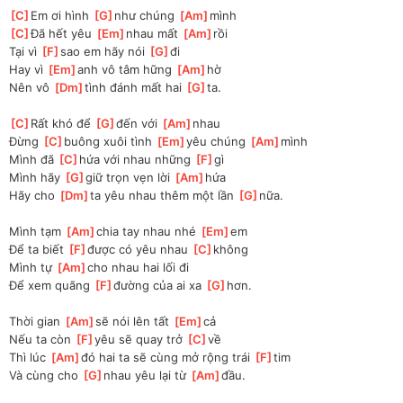
[
C
]
Em ơi hình 
[
G
]
như chúng 
[
Am
]
mình
[
C
]
Đã hết yêu 
[
Em
]
nhau mất 
[
Am
]
rồi
Tại vì 
[
F
]
sao em hãy nói 
[
G
]
đi
Hay vì 
[
Em
]
anh vô tâm hững 
[
Am
]
hờ
Nên vô 
[
Dm
]
tình đánh mất hai 
[
G
]
ta.
[
C
]
Rất khó để 
[
G
]
đến với 
[
Am
]
nhau
Đừng 
[
C
]
buông xuôi tình 
[
Em
]
yêu chúng 
[
Am
]
mình
Mình đã 
[
C
]
hứa với nhau những 
[
F
]
gì
Mình hãy 
[
G
]
giữ trọn vẹn lời 
[
Am
]
hứa
Hãy cho 
[
Dm
]
ta yêu nhau thêm một lần 
[
G
]
nữa.
Mình tạm 
[
Am
]
chia tay nhau nhé 
[
Em
]
em
Để ta biết 
[
F
]
được có yêu nhau 
[
C
]
không
Mình tự 
[
Am
]
cho nhau hai lối đi
Để xem quãng 
[
F
]
đường của ai xa 
[
G
]
hơn.
Thời gian 
[
Am
]
sẽ nói lên tất 
[
Em
]
cả
Nếu ta còn 
[
F
]
yêu sẽ quay trở 
[
C
]
về
Thì lúc 
[
Am
]
đó hai ta sẽ cùng mở rộng trái 
[
F
]
tim
Và cùng cho 
[
G
]
nhau yêu lại từ 
[
Am
]
đầu.