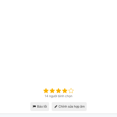
14 người bình chọn
Báo lỗi
Chỉnh sửa hợp âm