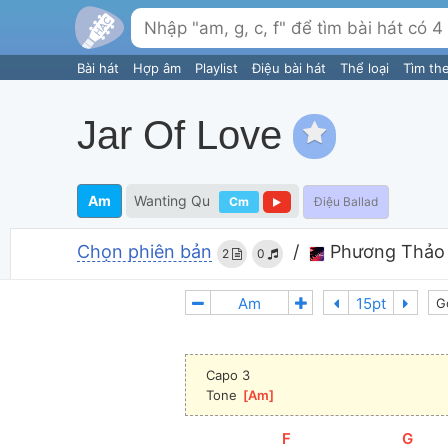
Bài hát
Hợp âm
Playlist
Điệu bài hát
Thể loại
Tìm th
Jar Of Love
Am
Wanting Qu
Cm
Điệu Ballad
Chọn phiên bản
/
Phương Thảo
2
0
G
Capo 3
Tone 
[
Am
]
[
F
]
[
G
]