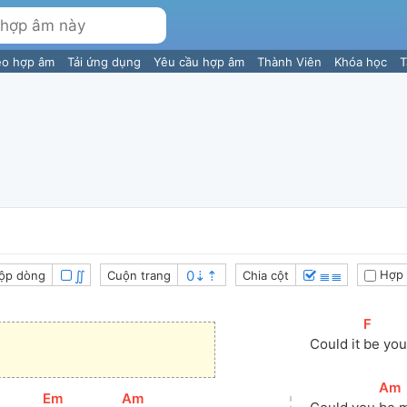
eo hợp âm
Tải ứng dụng
Yêu cầu hợp âm
Thành Viên
Khóa học
T
∬
≣≣
Hợp 
ộp dòng
Cuộn trang
Chia cột
[
F
]
Could it 
be you
[
Am
[
Em
]
[
Am
]