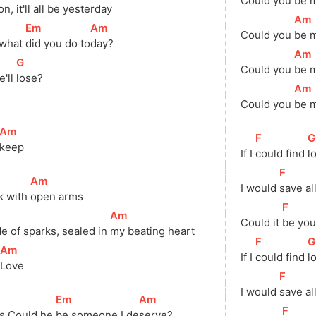
Could you 
be m
n, it'll 
all be yester
day
[
Am
[
Em
]
[
Am
]
Could you 
be m
what 
did you do to
day?
[
Am
[
G
]
Could you 
be m
'll 
lose?
[
Am
Could you 
be m
[
Am
]
[
F
]
[
G
keep
If I 
could find 
l
[
F
]
[
Am
]
I would 
save al
k with 
open arms
[
F
]
[
Am
]
Could it 
be you
de of sparks, sealed in 
my beating heart
[
F
]
[
G
[
Am
]
If I 
could find 
l
Love
[
F
]
I would 
save al
[
Em
]
[
Am
]
[
F
]
s Could he 
be someone I de
serve?