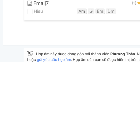
Fmaij7
(1)
Hieu
Am
G
Em
Dm
👋
Hợp âm này được đóng góp bởi thành viên
Phương Thảo
. 
hoặc
gửi yêu cầu hợp âm
. Hợp âm của bạn sẽ được hiển thị trên t
Nếu bạn thấy hợp âm có sai sót, bạn có thể bình luận ở bên dưới
bài hát có sẵn và lưu thành phiên bản cá nhân bằng cách nhấn 
Thêm vào
Chia sẻ
In ra giấy
Cập nhật:
ngày 11 tháng 08, 2024
Lượt xem:
Tác giả:
Thể loại:
Wanting Qu
BÌNH LUẬN
Hiể