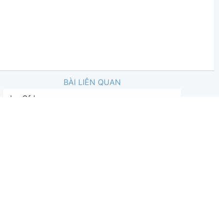
BÀI LIÊN QUAN
Jar Of Love
-
Wanting Qu
6,289
Phương Thảo
,
11 tháng 08, 2024