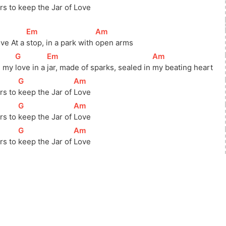
rs to 
keep the Jar of 
Love
]
[
Em
]
[
Am
]
ove At a 
stop, in a park with 
open arms
[
G
]
[
Em
]
[
Am
]
l my 
love in a 
jar, made of sparks, sealed in 
my beating heart
[
G
]
[
Am
]
rs to 
keep the Jar of 
Love
[
G
]
[
Am
]
rs to 
keep the Jar of 
Love
[
G
]
[
Am
]
rs to 
keep the Jar of 
Love