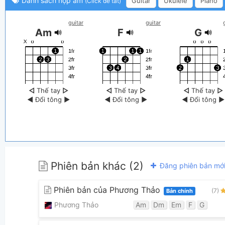
Danh sách hợp âm
Guitar
Ukulele
Piano
(Click để tắt)
guitar
guitar
Am
F
G
◁
Thế tay
▷
◁
Thế tay
▷
◁
Thế tay
▷
◀
Đổi tông
▶
◀
Đổi tông
▶
◀
Đổi tông
▶
Phiên bản khác (2)
Đăng phiên bản mớ
Phiên bản của Phương Thảo
(7)
Bản chính
Phương Thảo
Am
Dm
Em
F
G