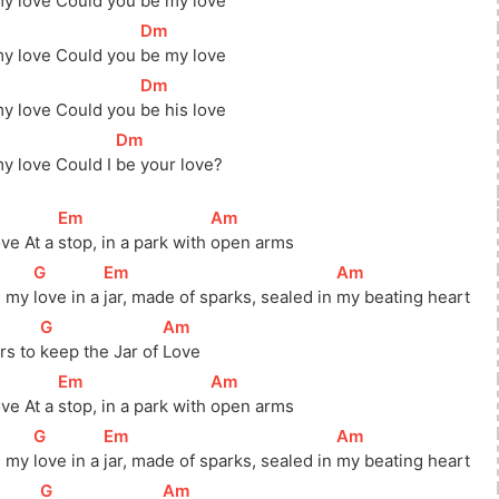
y love Could you 
be my love
]
[
Dm
]
y love Could you 
be my love
]
[
Dm
]
y love Could you 
be his love
]
[
Dm
]
y love Could I 
be your love? 
]
[
Em
]
[
Am
]
ove At a 
stop, in a park with 
open arms
[
G
]
[
Em
]
[
Am
]
l my 
love in a 
jar, made of sparks, sealed in 
my beating heart
[
G
]
[
Am
]
rs to 
keep the Jar of 
Love
]
[
Em
]
[
Am
]
ove At a 
stop, in a park with 
open arms
[
G
]
[
Em
]
[
Am
]
l my 
love in a 
jar, made of sparks, sealed in 
my beating heart
[
G
]
[
Am
]