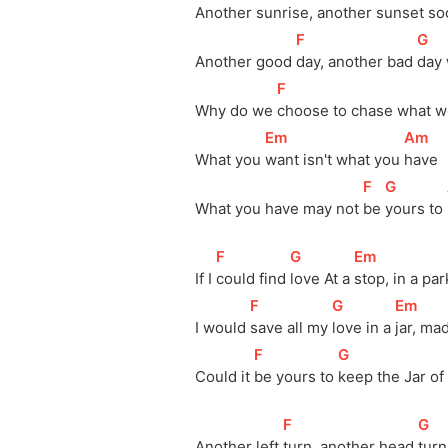
Another sun
rise, another sun
set soo
[
F
]
[
G
]
Another good 
day, another bad 
day 
[
F
]
Why do we 
choose to chase what we
[
Em
]
[
Am
]
What you 
want isn't what you 
have
[
F
]
[
G
]
What you have may not 
be 
yours to 
[
F
]
[
G
]
[
Em
]
If I 
could find 
love At a 
stop, in a par
[
F
]
[
G
]
[
Em
]
I would 
save all my 
love in a 
jar, ma
[
F
]
[
G
]
Could it 
be yours to 
keep the Jar of 
[
F
]
[
G
]
Another left 
turn, another head 
turn