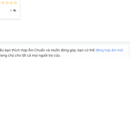
0
Nếu bạn thích Hợp Âm Chuẩn và muốn đóng góp, bạn có thể
đăng hợp âm mới
rang chủ cho tất cả mọi người tra cứu.
 hoặc gửi góp ý bằng nút
Báo lỗi
. Ngoài ra bạn cũng có thể chỉnh sửa hợp âm
nút
Chỉnh sửa hợp âm
.
Tự động cuộn xuống sau
27
giây... [
TẮT TỰ ĐỘNG
]
Quản lý
1
6,289
Người đăng:
Phương Thảo
(Dương Công Vủ đã duyệt)
USUK
Yêu thích:
175
n thị bình luận