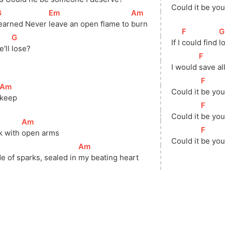
Could it 
be you
G
]
[
Em
]
[
Am
]
earned Never 
leave an open flame to 
burn
[
F
]
[
G
[
G
]
If I 
could find 
l
'll 
lose?
[
F
]
I would 
save al
[
F
]
[
Am
]
Could it 
be you
keep
[
F
]
Could it 
be you
[
Am
]
[
F
]
k with 
open arms
Could it 
be you
[
Am
]
de of sparks, sealed in 
my beating heart