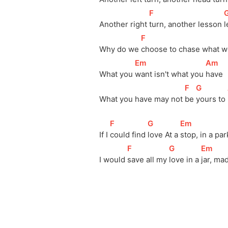
[
F
]
[
Another right 
turn, another lesson 
l
[
F
]
Why do we 
choose to chase what we
[
Em
]
[
Am
]
What you 
want isn't what you 
have
[
F
]
[
G
]
What you have may not 
be 
yours to 
[
F
]
[
G
]
[
Em
]
If I 
could find 
love At a 
stop, in a par
[
F
]
[
G
]
[
Em
]
I would 
save all my 
love in a 
jar, ma