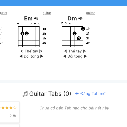
guitar
guitar
guitar
Em
Dm
◁
Thế tay
▷
◁
Thế tay
▷
◀
Đổi tông
▶
◀
Đổi tông
▶
Guitar Tabs (0)
i
Đăng Tab mới
Chưa có bản Tab nào cho bài hát này
0