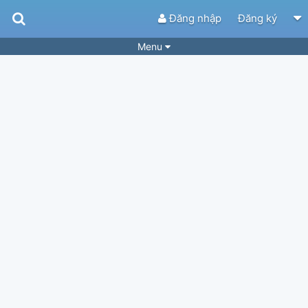
Đăng nhập
Đăng ký
Menu
Bài hát
Guitar Tabs
Playlist
Hợp âm
Điệu bài hát
Thể loại
Tìm theo hợp âm
Tải ứng dụng
Yêu cầu hợp âm
Thành Viên
Khóa học
Quản lý
51
Tắt quảng cáo