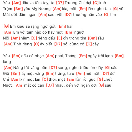
Yêu 
[
Am
]
dấu xa tầm tay, ta 
[
D7
]
Trương Chi dại 
[
G
]
khờ
Trộm 
[
Bm
]
yêu Mỵ Nương 
[
Am
]
kia, một 
[
Em
]
lần nghe tan 
[
G
]
vỡ
Mắt ướt đẫm ngàn 
[
Am
]
sao, vết 
[
D7
]
thương hằn vào 
[
G
]
tim
[
G
]
Em kiêu sa rạng ngời gót 
[
Em
]
hài
[
Am
]
Em với tâm nào có hay một 
[
Bm
]
người
Nỗi 
[
Am
]
niềm 
[
C
]
riêng dấu 
[
E
]
kín trong tim 
[
Bm
]
sầu
[
Am
]
Tình riêng 
[
C
]
ấy biết 
[
D7
]
nói cùng cỏ 
[
G
]
cây
Yêu 
[
Em
]
dấu có nhạc 
[
Am
]
phải, Tháng 
[
Em
]
ngày trôi lạnh 
[
Bm
]
lùng
[
Am
]
Nắng tắt vàng bên 
[
D7
]
song, nghe triều lên dây 
[
G
]
sầu
Giữ 
[
Bm
]
lấy một vầng 
[
Em
]
trăng, ta u 
[
Am
]
mê một 
[
D7
]
đời
Chỉ 
[
Am
]
xin một lần 
[
C
]
thôi, một 
[
Em
]
lần rồi gục 
[
G
]
chết
Nước 
[
Am
]
mắt có cần 
[
D7
]
nhau, đến với ngàn đời 
[
G
]
sau