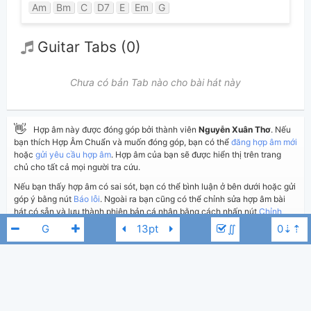
Am
Bm
C
D7
E
Em
G
Guitar Tabs (0)
Chưa có bản Tab nào cho bài hát này
👋
Hợp âm này được đóng góp bởi thành viên
Nguyễn Xuân Thơ
. Nếu
bạn thích Hợp Âm Chuẩn và muốn đóng góp, bạn có thể
đăng hợp âm mới
hoặc
gửi yêu cầu hợp âm
. Hợp âm của bạn sẽ được hiển thị trên trang
chủ cho tất cả mọi người tra cứu.
Nếu bạn thấy hợp âm có sai sót, bạn có thể bình luận ở bên dưới hoặc gửi
góp ý bằng nút
Báo lỗi
. Ngoài ra bạn cũng có thể chỉnh sửa hợp âm bài
hát có sẵn và lưu thành phiên bản cá nhân bằng cách nhấn nút
Chỉnh
sửa hợp âm
.
∬
Thêm vào
Chia sẻ
In ra giấy
Quản lý
ngày 27 tháng 07, 2024
Cập nhật:
BÌNH LUẬN
Ý Lan
Quang Tuấn
G