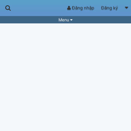
Đăng nhập
Đăng ký
Menu
Bài hát
Guitar Tabs
Playlist
Hợp âm
Điệu bài hát
Thể loại
Tìm theo hợp âm
Tải ứng dụng
Yêu cầu hợp âm
Thành Viên
Khóa học
Quản lý
43
Tắt quảng cáo