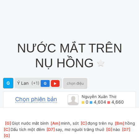
NƯỚC MẮT TRÊN
NỤ HỒNG
G
Ý Lan
(+1)
G
chọn điệu
Nguyễn Xuân Thơ
Chọn phiên bản
0
4,604
4,660
[
G
]
Giọt nước mắt bình 
[
Am
]
minh, sót 
[
C
]
đọng trên nụ 
[
Bm
]
hồng
[
C
]
Dấu tích một đêm 
[
D7
]
say, mơ người trăng thuở 
[
G
]
nào 
[
D7
]
[
G
]