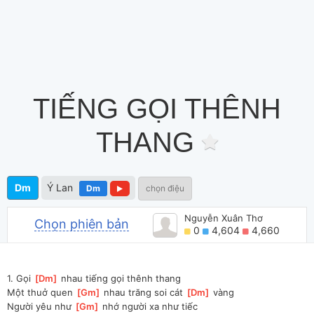
TIẾNG GỌI THÊNH
THANG
Dm
Ý Lan
Dm
chọn điệu
Nguyễn Xuân Thơ
Chọn phiên bản
0
4,604
4,660
1. Gọi 
[
Dm
]
 nhau tiếng gọi thênh thang
Một thuở quen 
[
Gm
]
 nhau trăng soi cát 
[
Dm
]
 vàng
Người yêu như 
[
Gm
]
 nhớ người xa như tiếc