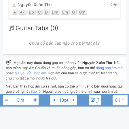
Nguyễn Xuân Thơ
0
A
A7
Bb
C
D
Dm
Em
G
Gm
Guitar Tabs (0)
Chưa có bản Tab nào cho bài hát này
👋
Hợp âm này được đóng góp bởi thành viên
Nguyễn Xuân Thơ
. Nếu
bạn thích Hợp Âm Chuẩn và muốn đóng góp, bạn có thể
đăng hợp âm mới
hoặc
gửi yêu cầu hợp âm
. Hợp âm của bạn sẽ được hiển thị trên trang
chủ cho tất cả mọi người tra cứu.
Nếu bạn thấy hợp âm có sai sót, bạn có thể bình luận ở bên dưới hoặc gửi
góp ý bằng nút
Báo lỗi
. Ngoài ra bạn cũng có thể chỉnh sửa hợp âm bài
hát có sẵn và lưu thành phiên bản cá nhân bằng cách nhấn nút
Chỉnh
∬
sửa hợp âm
.
Thêm vào
Chia sẻ
In ra giấy
Quản lý