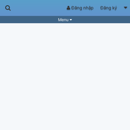
Đăng nhập
Đăng ký
Menu
Bài hát
Guitar Tabs
Playlist
Hợp âm
Điệu bài hát
Thể loại
Tìm theo hợp âm
Tải ứng dụng
Yêu cầu hợp âm
Thành Viên
Khóa học
Quản lý
58
Tắt quảng cáo