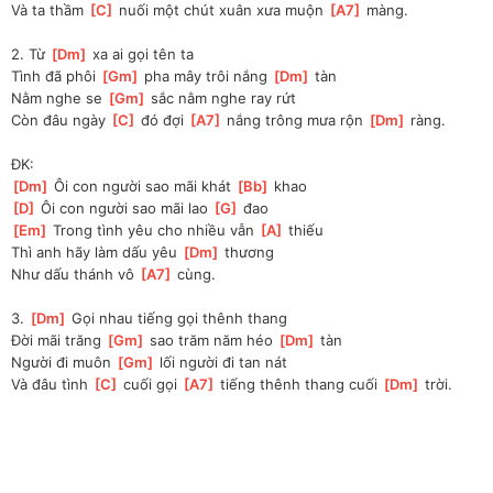
Và ta thầm 
[
C
]
 nuối một chút xuân xưa muộn 
[
A7
]
 màng.
2. Từ 
[
Dm
]
 xa ai gọi tên ta
Tình đã phôi 
[
Gm
]
 pha mây trôi nắng 
[
Dm
]
 tàn
Nằm nghe se 
[
Gm
]
 sắc nằm nghe ray rứt
Còn đâu ngày 
[
C
]
 đó đợi 
[
A7
]
 nắng trông mưa rộn 
[
Dm
]
 ràng.
ĐK:
[
Dm
]
 Ôi con người sao mãi khát 
[
Bb
]
 khao
[
D
]
 Ôi con người sao mãi lao 
[
G
]
 đao
[
Em
]
 Trong tình yêu cho nhiều vẫn 
[
A
]
 thiếu
Thì anh hãy làm dấu yêu 
[
Dm
]
 thương
Như dấu thánh vô 
[
A7
]
 cùng.
3. 
[
Dm
]
 Gọi nhau tiếng gọi thênh thang
Đời mãi trăng 
[
Gm
]
 sao trăm năm héo 
[
Dm
]
 tàn
Người đi muôn 
[
Gm
]
 lối người đi tan nát
Và đâu tình 
[
C
]
 cuối gọi 
[
A7
]
 tiếng thênh thang cuối 
[
Dm
]
 trời.