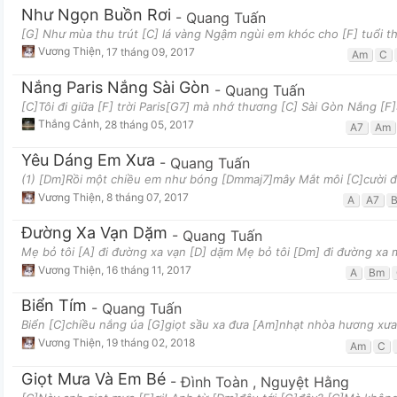
Như Ngọn Buồn Rơi
-
Quang Tuấn
[G] Như mùa thu trút [C] lá vàng Ngậm ngùi em khóc cho [F] tuổi
Vương Thiện
,
17 tháng 09, 2017
Am
C
Nắng Paris Nắng Sài Gòn
-
Quang Tuấn
[C]Tôi đi giữa [F] trời Paris[G7] mà nhớ thương [C] Sài Gòn Nắng [
Thắng Cảnh
,
28 tháng 05, 2017
A7
Am
Yêu Dáng Em Xưa
-
Quang Tuấn
(1) [Dm]Rồi một chiều em như bóng [Dmmaj7]mây Mắt môi [C]cười đ
Vương Thiện
,
8 tháng 07, 2017
A
A7
Đường Xa Vạn Dặm
-
Quang Tuấn
Mẹ bỏ tôi [A] đi đường xa vạn [D] dặm Mẹ bỏ tôi [Dm] đi đường xa
Vương Thiện
,
16 tháng 11, 2017
A
Bm
Biển Tím
-
Quang Tuấn
Biển [C]chiều nắng úa [G]giọt sầu xa đưa [Am]nhạt nhòa hương xưa 
Vương Thiện
,
19 tháng 02, 2018
Am
C
Giọt Mưa Và Em Bé
-
Đình Toàn
,
Nguyệt Hằng