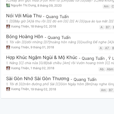
[C]Này anh giọt mưa [F]ơi! Anh từ [Dm]đâu tới [G]đây? [C]Mà không
Nguyễn Thị Dung
,
8 tháng 09, 2020
Am
C
Nói Với Mùa Thu
-
Quang Tuấn
1. [D]Bây giờ [A]là thu rồi [D] đó em [G] [D] Ai [G]qua áo lụa mắt 
Vương Thiện
,
18 tháng 02, 2018
A
B7
Bóng Hoàng Hôn
-
Quang Tuấn
1. Tôi vẫn [D]dõi những [D7]hoàng hôn nắng [G]xuống Để nghe [A]l
Vương Thiện
,
9 tháng 01, 2018
A
A7
Hợp Khúc Ngậm Ngùi & Mộ Khúc
-
Quang Tuấn
,
Ý 
1. Nắng [C] chia nửa [G/B]bãi chiều [Am] rồi Vườn hoang trinh [C] nữ
Vương Thiện
,
1 tháng 02, 2018
Ab
Abm
Sài Gòn Nhớ Sài Gòn Thương
-
Quang Tuấn
1. Tôi đi [G]trên đường phố Sài [C]Gòn Ngày hôm [Bm]nay nghe lòng
Vương Thiện
,
19 tháng 02, 2018
Am
B7