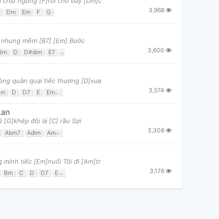
 chịu ngừng [F]rơi cho bầy [Dm]c
3,968
Dm
Em
F
G
[D] nhung mềm [B7] [Em] Bước
3,600
Bm
D
D#dim
E7
Em
F#m
Fdim
G
Gm
òng quằn quại tiếc thương [D]xưa
3,574
Bm
D
D7
E
Em
F#m
G
Gm7
Lan
 [G]khép đôi lá [C] rầu Sợi
3,308
Abm7
Adim
Am
B
B7
Bb
Bb7
Bdim
C
C7
Cm
Cm6
D
D7
 mình tiếc [Em]nuối Tôi đi [Am]tr
3,176
Bm
C
D
D7
Em
G