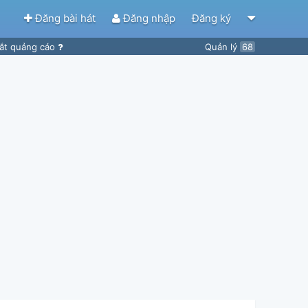
Đăng bài hát
Đăng nhập
Đăng ký
ắt quảng cáo
Quản lý
68