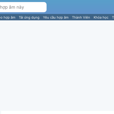
eo hợp âm
Tải ứng dụng
Yêu cầu hợp âm
Thành Viên
Khóa học
T