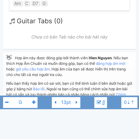
Am
C
D7
G
Guitar Tabs (0)
Chưa có bản Tab nào cho bài hát này
👋
Hợp âm này được đóng góp bởi thành viên
Hien Nguyen
. Nếu bạn
thích Hợp Âm Chuẩn và muốn đóng góp, bạn có thể
đăng hợp âm mới
hoặc
gửi yêu cầu hợp âm
. Hợp âm của bạn sẽ được hiển thị trên trang
chủ cho tất cả mọi người tra cứu.
Nếu bạn thấy hợp âm có sai sót, bạn có thể bình luận ở bên dưới hoặc gửi
góp ý bằng nút
Báo lỗi
. Ngoài ra bạn cũng có thể chỉnh sửa hợp âm bài
hát có sẵn và lưu thành phiên bản cá nhân bằng cách nhấn nút
Chỉnh
sửa hợp âm
.
∬
Thêm vào
Chia sẻ
In ra giấy
Quản lý
ngày 9 tháng 06, 2024
Cập nhật:
BÌNH LUẬN
Tốp ca thiếu nhi
G