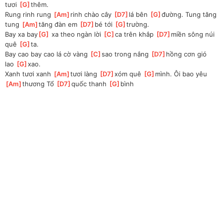
tươi 
[
G
]
thêm.
Rung rinh rung 
[
Am
]
rinh chào cây 
[
D7
]
lá bên 
[
G
]
đường. Tung tăng 
tung 
[
Am
]
tăng đàn em 
[
D7
]
bé tới 
[
G
]
trường.
Bay xa bay
[
G
]
 xa theo ngàn lời 
[
C
]
ca trên khắp 
[
D7
]
miền sông núi 
quê 
[
G
]
ta.
Bay cao bay cao lá cờ vàng 
[
C
]
sao trong nắng 
[
D7
]
hồng cơn gió 
lao 
[
G
]
xao.
Xanh tươi xanh 
[
Am
]
tươi làng 
[
D7
]
xóm quê 
[
G
]
mình. Ôi bao yêu 
[
Am
]
thương Tổ 
[
D7
]
quốc thanh 
[
G
]
bình