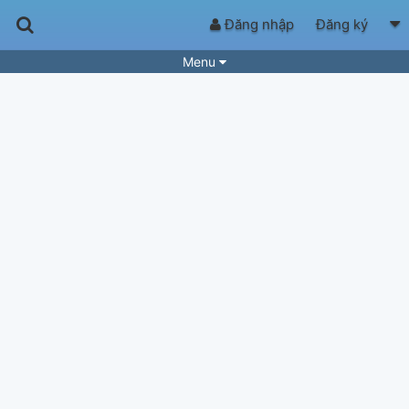
Đăng nhập
Đăng ký
Menu
Bài hát
Guitar Tabs
Playlist
Hợp âm
Điệu bài hát
Thể loại
Tìm theo hợp âm
Tải ứng dụng
Yêu cầu hợp âm
Thành Viên
Khóa học
Quản lý
83
Tắt quảng cáo