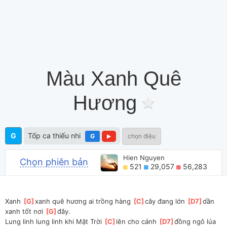
Màu Xanh Quê
Hương
G
Tốp ca thiếu nhi
G
chọn điệu
Hien Nguyen
Chọn phiên bản
521
29,057
56,283
Xanh 
[
G
]
xanh quê hương ai trồng hàng 
[
C
]
cây đang lớn 
[
D7
]
dần 
xanh tốt nơi 
[
G
]
đây.
Lung linh lung linh khi Mặt Trời 
[
C
]
lên cho cánh 
[
D7
]
đồng ngô lúa 