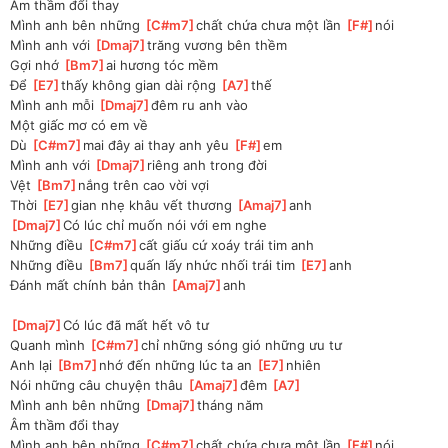
Âm thầm đổi thay
Mình anh bên những 
[
C#m7
]
chất chứa chưa một lần 
[
F#
]
nói 
Mình anh với 
[
Dmaj7
]
trăng vương bên thềm 
Gợi nhớ 
[
Bm7
]
ai hương tóc mềm 
Để 
[
E7
]
thấy không gian dài rộng 
[
A7
]
thế 
Mình anh mỗi 
[
Dmaj7
]
đêm ru anh vào 
Một giấc mơ có em về
Dù 
[
C#m7
]
mai đây ai thay anh yêu 
[
F#
]
em 
Mình anh với 
[
Dmaj7
]
riêng anh trong đời 
Vệt 
[
Bm7
]
nắng trên cao vời vợi 
Thời 
[
E7
]
gian nhẹ khâu vết thương 
[
Amaj7
]
anh 
[
Dmaj7
]
Có lúc chỉ muốn nói với em nghe 
Những điều 
[
C#m7
]
cất giấu cứ xoáy trái tim anh 
Những điều 
[
Bm7
]
quấn lấy nhức nhối trái tim 
[
E7
]
anh 
Đánh mất chính bản thân 
[
Amaj7
]
anh 
[
Dmaj7
]
Có lúc đã mất hết vô tư 
Quanh mình 
[
C#m7
]
chỉ những sóng gió những ưu tư 
Anh lại 
[
Bm7
]
nhớ đến những lúc ta an 
[
E7
]
nhiên 
Nói những câu chuyện thâu 
[
Amaj7
]
đêm 
[
A7
]
Mình anh bên những 
[
Dmaj7
]
tháng năm 
Âm thầm đổi thay
Mình anh bên những 
[
C#m7
]
chất chứa chưa một lần 
[
F#
]
nói 