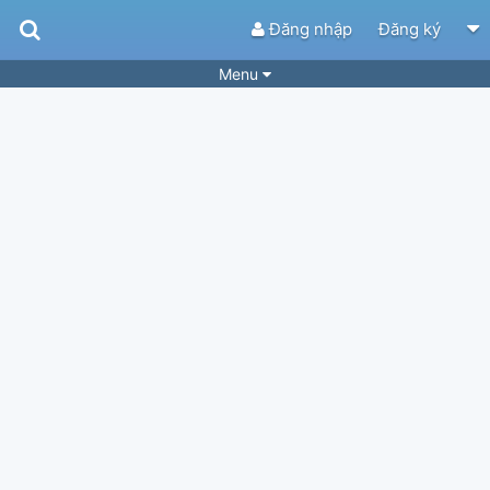
Đăng nhập
Đăng ký
Menu
Bài hát
Guitar Tabs
Playlist
Hợp âm
Điệu bài hát
Thể loại
Tìm theo hợp âm
Tải ứng dụng
Yêu cầu hợp âm
Thành Viên
Khóa học
Quản lý
37
Tắt quảng cáo