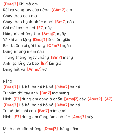
[
Dmaj7
]
Khi mà em 
Rời xa vòng tay của riêng 
[
C#m7
]
em 
Chạy theo cơn mơ
Chạy theo hạnh phúc ở nơi 
[
Bm7
]
nào 
Chỉ mỗi anh ở nơi 
[
E7
]
này 
Nâng niu những thơ 
[
Amaj7
]
ngây 
Và khi anh lặng 
[
Dmaj7
]
lẽ chôn giấu 
Bao buồn vui gói trong 
[
C#m7
]
ngăn 
Dựng những niềm đau
Tháng tháng ngày chẳng 
[
Bm7
]
màng 
Anh lạc lối giữa bao 
[
E7
]
làn gió 
Đang hát vu 
[
Amaj7
]
vơ 
Rằng
[
Dmaj7
]
Hà há, ha há hà há 
[
C#m7
]
hà há 
Tự nắm đôi tay anh 
[
Bm7
]
mơ màng 
Hình 
[
E7
]
dung em đang ở chốn 
[
Amaj7
]
đây 
[
Asus2
]
[
A7
]
[
Dmaj7
]
Hà há, ha há hà há 
[
C#m7
]
hà há 
Tự hé đôi môi anh 
[
Bm7
]
mỉm cười 
Hình 
[
E7
]
dung em đang ôm anh lúc 
[
Amaj7
]
này 
Mình anh bên những 
[
Dmaj7
]
tháng năm 