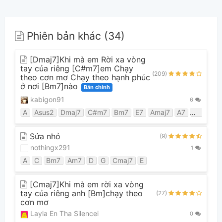
Phiên bản khác (34)
[Dmaj7]Khi mà em Rời xa vòng
tay của riêng [C#m7]em Chạy
(209)
theo cơn mơ Chạy theo hạnh phúc
ở nơi [Bm7]nào
Bản chính
kabigon91
6
A
Asus2
Dmaj7
C#m7
Bm7
E7
Amaj7
A7
F#
E5
Sửa nhỏ
(9)
nothingx291
1
A
C
Bm7
Am7
D
G
Cmaj7
E
[Cmaj7]Khi mà em rời xa vòng
tay của riêng anh [Bm]chạy theo
(27)
cơn mơ
Layla En Tha Silencei
0