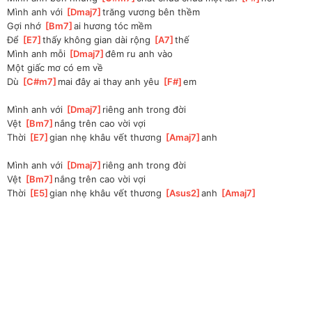
Mình anh với 
[
Dmaj7
]
trăng vương bên thềm 
Gợi nhớ 
[
Bm7
]
ai hương tóc mềm 
Để 
[
E7
]
thấy không gian dài rộng 
[
A7
]
thế 
Mình anh mỗi 
[
Dmaj7
]
đêm ru anh vào 
Một giấc mơ có em về
Dù 
[
C#m7
]
mai đây ai thay anh yêu 
[
F#
]
em 
Mình anh với 
[
Dmaj7
]
riêng anh trong đời 
Vệt 
[
Bm7
]
nắng trên cao vời vợi 
Thời 
[
E7
]
gian nhẹ khâu vết thương 
[
Amaj7
]
anh 
Mình anh với 
[
Dmaj7
]
riêng anh trong đời 
Vệt 
[
Bm7
]
nắng trên cao vời vợi 
Thời 
[
E5
]
gian nhẹ khâu vết thương 
[
Asus2
]
anh 
[
Amaj7
]