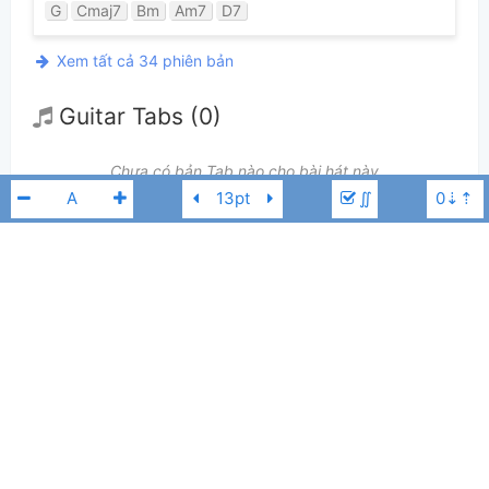
G
Cmaj7
Bm
Am7
D7
Xem tất cả 34 phiên bản
Guitar Tabs (0)
Chưa có bản Tab nào cho bài hát này
∬
👋
Hợp âm này được đóng góp bởi thành viên
kabigon91
. Nếu bạn
thích Hợp Âm Chuẩn và muốn đóng góp, bạn có thể
đăng hợp âm mới
hoặc
gửi yêu cầu hợp âm
. Hợp âm của bạn sẽ được hiển thị trên trang
chủ cho tất cả mọi người tra cứu.
Vũ Cát Tường
Nếu bạn thấy hợp âm có sai sót, bạn có thể bình luận ở bên dưới hoặc gửi
góp ý bằng nút
Báo lỗi
. Ngoài ra bạn cũng có thể chỉnh sửa hợp âm bài
hát có sẵn và lưu thành phiên bản cá nhân bằng cách nhấn nút
Chỉnh
sửa hợp âm
.
Thêm vào
Chia sẻ
In ra giấy
Quản lý
19