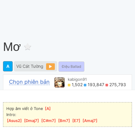
Mơ
A
Vũ Cát Tường
Điệu Ballad
kabigon91
Chọn phiên bản
1,502
193,847
275,793
Hợp âm viết ở Tone 
[
A
]
Intro:
[
Asus2
]
[
Dmaj7
]
[
C#m7
]
[
Bm7
]
[
E7
]
[
Amaj7
]