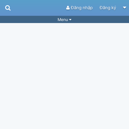
Đăng nhập
Đăng ký
Menu
Bài hát
Guitar Tabs
Playlist
Hợp âm
Điệu bài hát
Thể loại
Tìm theo hợp âm
Tải ứng dụng
Yêu cầu hợp âm
Thành Viên
Khóa học
Quản lý
75
Tắt quảng cáo