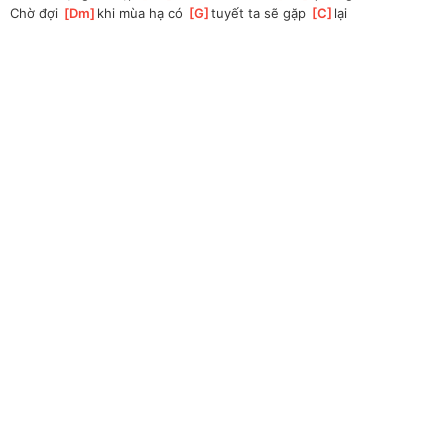
Chờ đợi 
[
Dm
]
khi mùa hạ có 
[
G
]
tuyết ta sẽ gặp 
[
C
]
lại