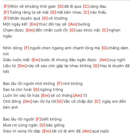
[
F
]
Nhìn về khoảng thời gian 
[
G
]
đã đi qua 
[
C
]
càng đau
[
F
]
Tưởng rằng ta sẽ mãi 
[
G
]
mãi bên nhau 
[
C
]
nào thấu
[
F
]
Nhân duyên quá 
[
G
]
vô thường
Một ngày kết 
[
Em
]
thúc đôi tay sẽ 
[
Am
]
buông
Chạm được 
[
Dm
]
đến nhẫn cưới rồi 
[
G
]
sao khóc nấc 
[
C
]
nghẹn 
ngào
Nhìn dòng 
[
F
]
người chen ngang anh chạnh lòng mà 
[
G
]
chẳng dám 
nói
Giấu nước mắt 
[
Em
]
bước đi nhưng đâu ngăn được  
[
Am
]
suy nghĩ
Liệu từ 
[
Dm
]
này về sau còn gặp lại nhau không 
[
G
]
Hay là duyên đã 
hết
Bao lâu rồi người nhớ không 
[
F
]
nhớ không
Sao ta còn hoài 
[
G
]
ngóng trông
Luôn tin vào lời hứa 
[
Em
]
sẽ có tháng
[
Am
]
13
Chờ đông 
[
Dm
]
tan rồi hạ tới
[
G
]
Vẫn cố chấp đợi 
[
C
]
 ngày em đến 
bên anh
Bao lâu rồi người 
[
F
]
biết không
Mưa rơi cùng ngàn 
[
G
]
bão giông
Gieo hi vọng rồi dập 
[
Em
]
tắt có lẽ anh đã 
[
Am
]
quá ngốc