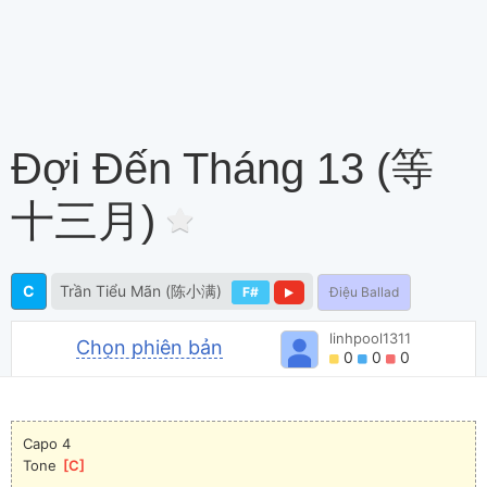
Đợi Đến Tháng 13 (等
十三月)
C
Trần Tiểu Mãn (陈小满)
F#
Điệu Ballad
linhpool1311
Chọn phiên bản
0
0
0
Capo 4
Tone 
[
C
]