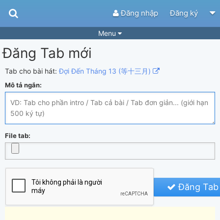
Đăng nhập
Đăng ký
Menu
Đăng Tab mới
Bài hát
Guitar Tabs
Playlist
Hợp âm
Tab cho bài hát:
Đợi Đến Tháng 13 (等十三月)
Mô tả ngắn:
Điệu bài hát
Thể loại
Tìm theo hợp âm
Tải ứng dụng
Yêu cầu hợp âm
Thành Viên
File tab:
Khóa học
Quản lý
73
Tắt quảng cáo
Đăng Tab