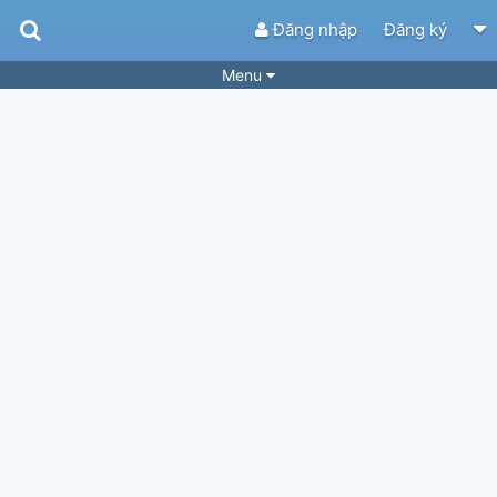
Đăng nhập
Đăng ký
Menu
Bài hát
Guitar Tabs
Playlist
Hợp âm
Điệu bài hát
Thể loại
Tìm theo hợp âm
Tải ứng dụng
Yêu cầu hợp âm
Thành Viên
Khóa học
Quản lý
82
Tắt quảng cáo