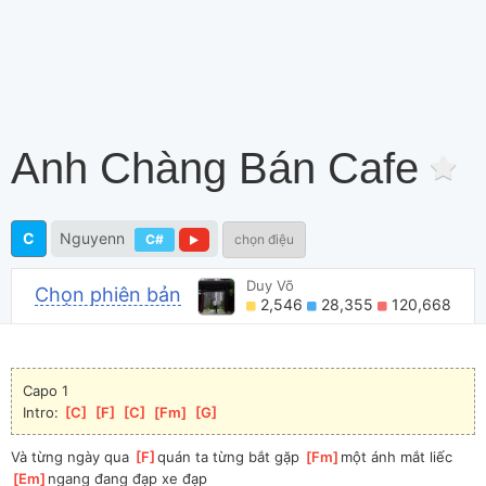
Anh Chàng Bán Cafe
C
Nguyenn
C#
chọn điệu
Duy Võ
Chọn phiên bản
2,546
28,355
120,668
Capo 1
Intro: 
[
C
]
[
F
]
[
C
]
[
Fm
]
[
G
]
Và từng ngày qua 
[
F
]
quán ta từng bắt gặp 
[
Fm
]
một ánh mắt liếc 
[
Em
]
ngang đang đạp xe đạp