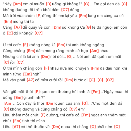
"Này 
[
Am
]
em ơi muốn 
[
D
]
uống gì không?" 
[
G
]
...Em gọi đen đá 
[
C
]
không đường rồi trốn khỏi đám 
[
C7
]
đông
Mà trời vừa chớm 
[
F
]
đông thì em lại yếu 
[
Fm
]
lòng em càng cứ cố 
[
Em
]
mong thì ta
Càng 
[
A7
]
dễ quay về con 
[
Dm
]
số không Ca
[
G
]
fe đã nguội em còn 
ở 
[
C
]
đó không? 
[
C7
]
Ừ thì cafe 
[
F
]
không nóng Ừ 
[
Fm
]
thì anh không ngóng
Cũng chẳng 
[
Em
]
dám mong rằng mình sẽ hợp 
[
Am
]
nhau 
Nhưng chỉ là lời anh 
[
Dm
]
nói dối...
[
G
]
...Nói anh đã quên em mất 
[
C
]
rồi 
[
C7
]
Ừ thì mình chẳng còn 
[
F
]
nhau nữa mọi chuyện 
[
Fm
]
đã đau hơn khi 
mình từng 
[
Em
]
nghĩ
Mà vẫn phải 
[
A7
]
cố mỉm cười rồi 
[
Dm
]
bước đi 
[
G
]
[
C
]
[
C7
]
Vẫn giữ một thói 
[
F
]
quen em thường hỏi anh là 
[
Fm
]
.."Ngày mưa thì 
uống 
[
Em
]
gì anh nhỉ?"
[
Am
]
...Còn đây là thói 
[
Dm
]
quen của anh 
[
G
]
..."Cho một đen đá 
[
C
]
không đường và cũng chẳng có 
[
C7
]
em"
Liệu thêm một chút 
[
F
]
đường, thì cafe có 
[
Fm
]
ngọt anh thêm một 
chút 
[
Em
]
tình thì mình
Liệu 
[
A7
]
có thể thuộc về 
[
Dm
]
nhau thì chẳng 
[
G
]
phải nén 
[
C
]