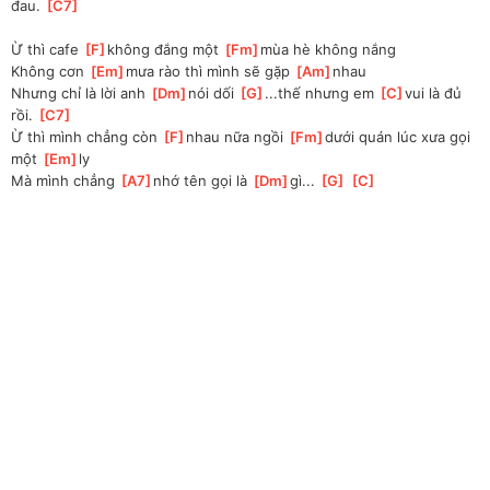
đau. 
[
C7
]
Ừ thì cafe 
[
F
]
không đắng một 
[
Fm
]
mùa hè không nắng
Không cơn 
[
Em
]
mưa rào thì mình sẽ gặp 
[
Am
]
nhau
Nhưng chỉ là lời anh 
[
Dm
]
nói dối 
[
G
]
...thế nhưng em 
[
C
]
vui là đủ 
rồi. 
[
C7
]
Ừ thì mình chẳng còn 
[
F
]
nhau nữa ngồi 
[
Fm
]
dưới quán lúc xưa gọi 
một 
[
Em
]
ly
Mà mình chẳng 
[
A7
]
nhớ tên gọi là 
[
Dm
]
gì... 
[
G
]
[
C
]