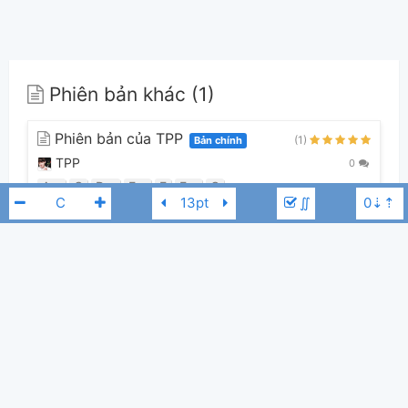
Phiên bản khác (1)
Phiên bản của TPP
(1)
Bản chính
TPP
0
Am
C
Dm
Em
F
Fm
G
∬
Guitar Tabs (0)
Chưa có bản Tab nào cho bài hát này
Wakin Chau
E
👋
Hợp âm này được đóng góp bởi thành viên
TPP
. Nếu bạn thích Hợp
Âm Chuẩn và muốn đóng góp, bạn có thể
đăng hợp âm mới
hoặc
gửi yêu
cầu hợp âm
. Hợp âm của bạn sẽ được hiển thị trên trang chủ cho tất cả
mọi người tra cứu.