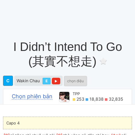
I Didn’t Intend To Go
(其實不想走)
C
Wakin Chau
E
chọn điệu
TPP
Chọn phiên bản
253
18,838
32,835
Capo 4