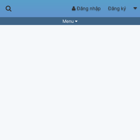
Đăng nhập
Đăng ký
Menu
Bài hát
Guitar Tabs
Playlist
Hợp âm
Điệu bài hát
Thể loại
Tìm theo hợp âm
Tải ứng dụng
Yêu cầu hợp âm
Thành Viên
Khóa học
Quản lý
50
Tắt quảng cáo