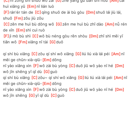
[
C
]
nǐ zǒng shì shuō wǒ zài 
[
G
]
zhè yàng gū dān shí hou 
[
Am
]
cái 
huì xiǎng yǔ 
[
Em
]
nǐ lián luò
[
F
]
rán'ér tán de 
[
C
]
qíng shuō de ài bù gòu 
[
Dm
]
shuō lái jiù lái, 
shuō 
[
Fm
]
zǒu jiù zǒu
[
C
]
zěn me huì bù dǒng wǒ 
[
G
]
zěn me huì bù zhī dào 
[
Am
]
nǚ rén 
de xīn 
[
Em
]
shì cuì ruò
[
F
]
jì mò bù shì 
[
C
]
wǒ bù néng gòu rěn shòu 
[
Dm
]
zhǐ shì měi yī 
tiān wǒ 
[
Fm
]
xiǎng nǐ tài 
[
G
]
duō
qí shí bù xiǎng 
[
C
]
zǒu qí shí wǒ xiǎng 
[
G
]
liú liú xià lái péi 
[
Am
]
nǐ 
měi ge chūn-xià-qiū-
[
Em
]
dōng
nǐ yào xiāng xìn 
[
F
]
wǒ zài bù yòng 
[
C
]
duō jiǔ wǒ yào nǐ hé 
[
Dm
]
wǒ jīn shēng yī qǐ dù 
[
G
]
guò
qí shí bù xiǎng 
[
C
]
zǒu~ qí shí wǒ xiǎng 
[
G
]
liú liú xià lái péi 
[
Am
]
nǐ 
měi ge chūn-xià-qiū-
[
Em
]
dōng
nǐ yào xiāng xìn 
[
F
]
wǒ zài bù yòng 
[
C
]
duō jiǔ wǒ yào nǐ hé 
[
Dm
]
wǒ jīn shēng 
[
G
]
yī qǐ dù 
[
C
]
guò