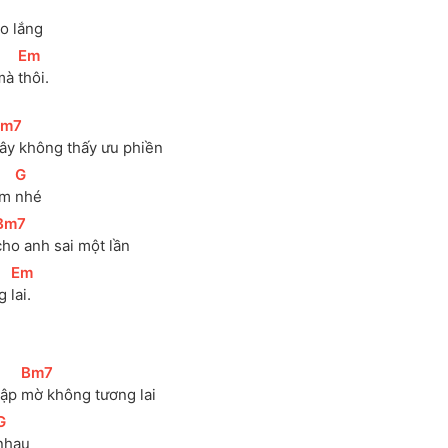
o lắng
[
Em
]
mà 
thôi.
Bm7
]
ây không thấy ưu phiền
[
G
]
em 
nhé
Bm7
]
cho anh sai một lần
[
Em
]
g 
lai.
[
Bm7
]
ập 
mờ không tương lai
G
]
nhau