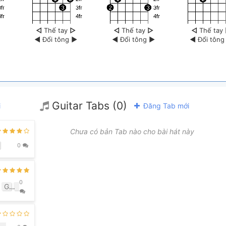
◁
Thế tay
▷
◁
Thế tay
▷
◁
Thế tay
◀
Đổi tông
▶
◀
Đổi tông
▶
◀
Đổi tôn
Guitar Tabs (0)
i
Đăng Tab mới
Chưa có bản Tab nào cho bài hát này
0
0
G
B7
Am7
Gmaj7
E7
C#7