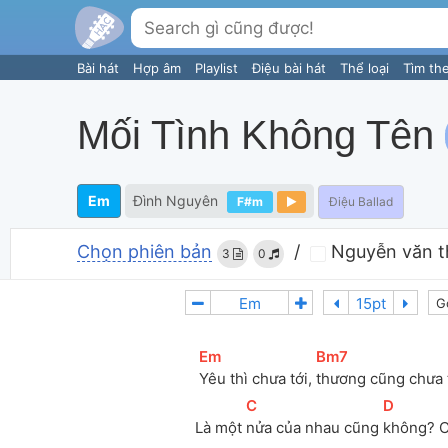
Bài hát
Hợp âm
Playlist
Điệu bài hát
Thể loại
Tìm th
Mối Tình Không Tên
Em
Đình Nguyên
F#m
Điệu Ballad
Chọn phiên bản
/
Nguyễn văn t
3
0
G
[
Em
]
[
Bm7
]
Yêu thì chưa tới, 
thương cũng chưa 
[
C
]
[
D
]
Là một 
nửa của nhau cũng 
không? C