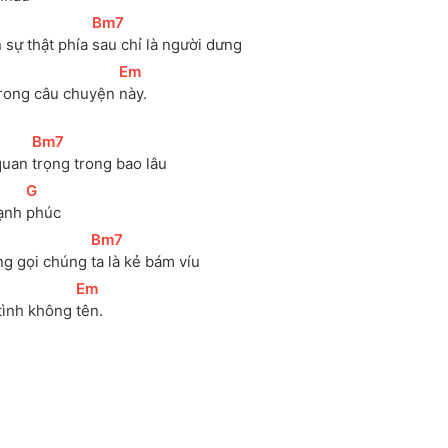
[
Bm7
]
sự thật phía 
sau chỉ là người dưng
]
[
Em
]
rong câu chuyện 
này.
[
Bm7
]
quan 
trọng trong bao lâu
[
G
]
ạnh 
phúc
[
Bm7
]
ng gọi chúng 
ta là kẻ bám víu
[
Em
]
tình không 
tên. 