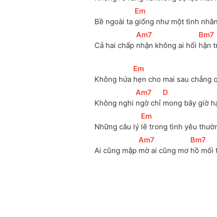
[
Em
]
Bề ngoài ta 
giống như một tình nhân 
[
Am7
]
[
Bm7
Cả hai chấp 
nhận không ai hối 
hận t
[
Em
]
Không hứa 
hẹn cho mai sau chẳng 
[
Am7
]
[
D
]
Không nghi 
ngờ chỉ 
mong bây giờ h
[
Em
]
Những câu lý 
lẽ trong tình yêu thườ
[
Am7
]
[
Bm7
]
Ai cũng mập 
mờ ai cũng mơ 
hồ mối 