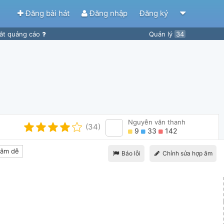
Đăng bài hát
Đăng nhập
Đăng ký
ắt quảng cáo
Quản lý
34
Nguyễn văn thanh
(34)
9
33
142
âm dễ
Báo lỗi
Chỉnh sửa hợp âm