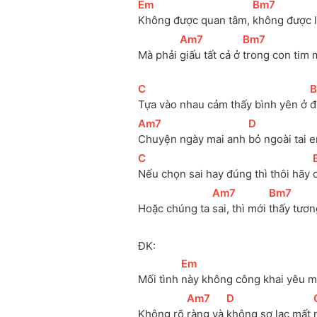
[
Em
]
[
Bm7
]
Không được quan tâm, 
không được l
[
Am7
]
[
Bm7
]
Mà phải 
giấu tất cả ở 
trong con tim 
[
C
]
[
Tựa vào nhau cảm thấy bình yên ở 
đ
[
Am7
]
[
D
]
Chuyện ngày mai anh 
bỏ ngoài tai 
[
C
]
[
Nếu chọn sai hay đúng thì thôi hãy 
[
Am7
]
[
Bm7
]
Hoặc chúng ta 
sai, thì mới 
thấy tươn
ĐK:
[
Em
]
Mối tình 
này không công khai yêu m
[
Am7
]
[
D
]
[
Không rõ 
ràng và 
không sợ lạc mất 