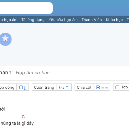
eo hợp âm
Tải ứng dụng
Yêu cầu hợp âm
Thành Viên
Khóa học
T
hanh:
Hợp âm cơ bản
∬
≣≣
Hợp 
ộp dòng
Cuộn trang
Chia cột
tới
[
G
]
húng ta là 
gì đây