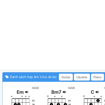
Danh sách hợp âm
Guitar
Ukulele
Piano
(Click để tắt)
guitar
guitar
Em
Bm7
C