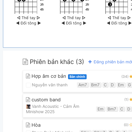
◁
Thế tay
▷
◁
Thế tay
▷
◁
Thế tay
▷
◀
Đổi tông
▶
◀
Đổi tông
▶
◀
Đổi tông
▶
Phiên bản khác (3)
Đăng phiên bản mớ
Hợp âm cơ bản
(34)
Bản chính
Nguyễn văn thanh
Am7
Bm7
C
D
Em
G
custom band
(1)
Vanh Acoustic - Cảm Âm
Em
Bm7
C
D
Minishow 2025
Hòa
(0)