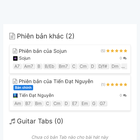
Phiên bản khác (2)
Phiên bản của Sojun
(5)
Sojun
0
A7
Am7
B
B/Eb
Bm7
C
Cm
D
D/f#
Dm
Dsus4
Phiên bản của Tiến Đạt Nguyễn
(1)
Bản chính
Tiến Đạt Nguyễn
0
Am
B7
Bm
C
Cm
D
E7
Em
G
G7
Guitar Tabs (0)
Chưa có bản Tab nào cho bài hát này