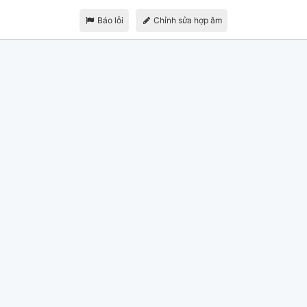
Báo lỗi
Chỉnh sửa hợp âm