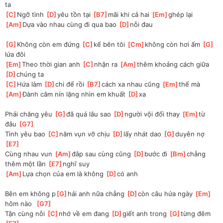
ta
[
C
]
Ngỡ tình 
[
D
]
yêu tồn tại 
[
B7
]
mãi khi cả hai 
[
Em
]
ghép lại
[
Am
]
Dựa vào nhau cùng đi qua bao 
[
D
]
nỗi đau
[
G
]
Không còn em đứng 
[
C
]
kế bên tôi 
[
Cm
]
không còn hơi ấm 
[
G
]
lứa đôi
[
Em
]
Theo thời gian anh 
[
C
]
nhận ra 
[
Am
]
thêm khoảng cách giữa 
[
D
]
chúng ta
[
C
]
Hứa làm 
[
D
]
chi để rồi 
[
B7
]
cách xa nhau cũng 
[
Em
]
thế mà
[
Am
]
Đành câm nín lặng nhìn em khuất 
[
D
]
xa
Phải chăng yêu 
[
G
]
đã quá lâu sao 
[
D
]
người vội đổi thay 
[
Em
]
từ 
đâu 
[
G7
]
Tình yêu bao 
[
C
]
năm vụn vỡ chịu 
[
D
]
lấy nhát dao 
[
G
]
duyên nợ 
[
E7
]
Cùng nhau vun 
[
Am
]
đắp sau cùng cũng 
[
D
]
bước đi 
[
Bm
]
chẳng 
thêm một lần 
[
E7
]
nghĩ suy
[
Am
]
Lựa chọn của em là không 
[
D
]
có anh
Bên em không p
[
G
]
hải anh nữa chẳng 
[
D
]
còn câu hứa ngày 
[
Em
]
hôm nào  
[
G7
]
Tận cùng nỗi 
[
C
]
nhớ về em đang 
[
D
]
giết anh trong 
[
G
]
từng đêm 
[