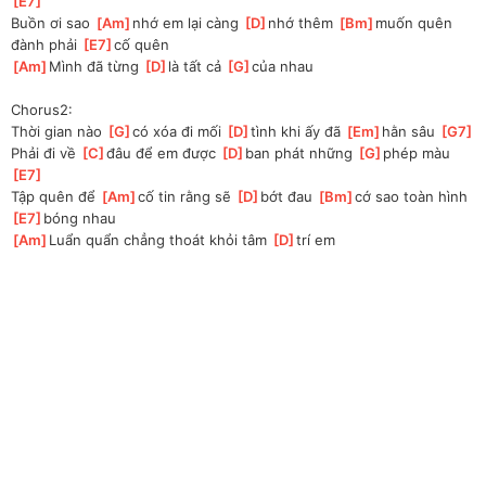
E7
]
Buồn ơi sao 
[
Am
]
nhớ em lại càng 
[
D
]
nhớ thêm 
[
Bm
]
muốn quên 
đành phải 
[
E7
]
cố quên
[
Am
]
Mình đã từng 
[
D
]
là tất cả 
[
G
]
của nhau
Chorus2:
Thời gian nào 
[
G
]
có xóa đi mối 
[
D
]
tình khi ấy đã 
[
Em
]
hằn sâu 
[
G7
]
Phải đi về 
[
C
]
đâu để em được 
[
D
]
ban phát những 
[
G
]
phép màu 
[
E7
]
Tập quên để 
[
Am
]
cố tin rằng sẽ 
[
D
]
bớt đau 
[
Bm
]
cớ sao toàn hình 
[
E7
]
bóng nhau
[
Am
]
Luẩn quẩn chẳng thoát khỏi tâm 
[
D
]
trí em