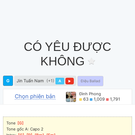
CÓ YÊU ĐƯỢC
KHÔNG
G
Jin Tuấn Nam
(+1)
A
Điệu Ballad
Đình Phong
Chọn phiên bản
63
1,009
1,791
Tone 
[
G
]
Tone gốc A: Capo 2
Intro: 
[
C
]
[
D
]
[
Bm
]
[
Em
]