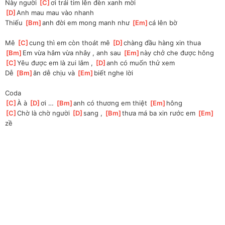
Này người 
[
C
]
ơi trái tim lên đèn xanh mời 
[
D
]
Anh mau mau vào nhanh 
Thiếu 
[
Bm
]
anh đời em mong manh như 
[
Em
]
cá lên bờ 
Mê 
[
C
]
cung thì em còn thoát mê 
[
D
]
chàng đầu hàng xin thua 
[
Bm
]
Em vừa hâm vừa nhây , anh sau 
[
Em
]
này chở che được hông 
[
C
]
Yêu được em là zui lắm , 
[
D
]
anh có muốn thử xem 
Dễ 
[
Bm
]
ăn dễ chịu và 
[
Em
]
biết nghe lời  
Coda
[
C
]
À à 
[
D
]
ơi … 
[
Bm
]
anh có thương em thiệt 
[
Em
]
hông  
[
C
]
Chờ là chờ người 
[
D
]
sang , 
[
Bm
]
thưa má ba xin rước em 
[
Em
]
zề