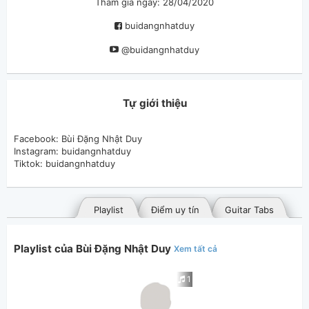
Tham gia ngày: 28/04/2020
buidangnhatduy
@buidangnhatduy
Tự giới thiệu
Facebook: Bùi Đặng Nhật Duy
Instagram: buidangnhatduy
Tiktok: buidangnhatduy
Playlist
Điểm uy tín
Guitar Tabs
Playlist của Bùi Đặng Nhật Duy
Xem tất cả
1