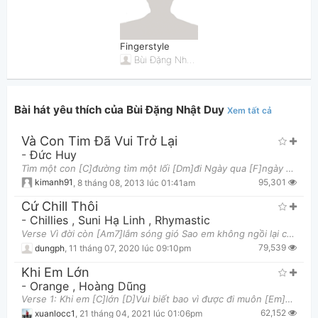
Bài hát đã đăng
Bài hát yêu thích
Fingerstyle
Bùi Đặng Nhật Duy
Bài hát yêu thích của Bùi Đặng Nhật Duy
Xem tất cả
Và Con Tim Đã Vui Trở Lại
Thông tin chung
-
Đức Huy
Tìm một con [C]đường tìm một lối [Dm]đi Ngày qua [F]ngày đời nhiều vấn [C]nghi Lạc loài niềm [Am]t
95,301
kimanh91
,
8 tháng 08, 2013 lúc 01:41am
Cứ Chill Thôi
-
Chillies
,
Suni Hạ Linh
,
Rhymastic
Verse Vì đời còn [Am7]lắm sóng gió Sao em không ngồi lại cùng [D]chút bình minh Tạm bỏ lại [Bm7]
79,539
dungph
,
11 tháng 07, 2020 lúc 09:10pm
Khi Em Lớn
-
Orange
,
Hoàng Dũng
Verse 1: Khi em [C]lớn [D]Vui biết bao vì được đi muôn [Em]nơi [D]Không phải đi về nhà trước [C]
62,152
xuanlocc1
,
21 tháng 04, 2021 lúc 01:06pm