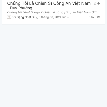
Chúng Tôi Là Chiến Sĩ Công An Việt Nam
-
Duy Phường
Chúng tôi [Am] là người chiến sĩ công [Dm] an Việt Nam Giữ thanh [F] bình yên [G] vui cuộc [C] sống
1,678
Bùi Đặng Nhật Duy
,
6 tháng 08, 2024 lúc 09:05pm