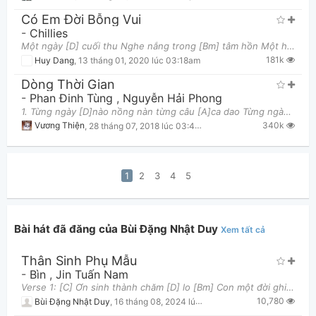
Có Em Đời Bỗng Vui
-
Chillies
Một ngày [D] cuối thu Nghe nắng trong [Bm] tâm hồn Một hình [Em] bóng ai kia gọi mời Một [G] trá
181k
Huy Dang
,
13 tháng 01, 2020 lúc 03:18am
Dòng Thời Gian
-
Phan Đinh Tùng
,
Nguyễn Hải Phong
1. Từng ngày [D]nào nồng nàn từng câu [A]ca dao Từng ngày lặng lẽ sống [G]với kỷ niệm ngọt ngào B
340k
Vương Thiện
,
28 tháng 07, 2018 lúc 03:42am
1
2
3
4
5
Bài hát đã đăng của Bùi Đặng Nhật Duy
Xem tất cả
Thân Sinh Phụ Mẫu
-
Bìn
,
Jin Tuấn Nam
Verse 1: [C] Ơn sinh thành chăm [D] lo [Bm] Ϲon một đời ghi [Em] nhớ [Am] Ɓâу giờ lão [D] nhân mắ
10,780
Bùi Đặng Nhật Duy
,
16 tháng 08, 2024 lúc 01:54pm