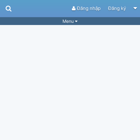
Đăng nhập
Đăng ký
Menu
Bài hát
Guitar Tabs
Playlist
Hợp âm
Điệu bài hát
Thể loại
Tìm theo hợp âm
Tải ứng dụng
Yêu cầu hợp âm
Thành Viên
Khóa học
Quản lý
73
Tắt quảng cáo