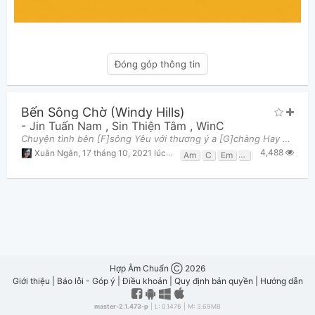
Đóng góp thông tin
Bến Sông Chờ (windy Hills)
-
Jin Tuấn Nam
,
Sin Thiện Tâm
,
WinC
Chuyện tình bên [F]sông Yêu với thương ý a [G]chàng Hay nắm [Em]tay Thơm tóc mây ý a [Am]nàng H
4,488
Xuân Ngân
,
17 tháng 10, 2021 lúc 11:35pm
Am
C
Em
F
G
Hợp Âm Chuẩn Ⓒ 2026
Giới thiệu
|
Báo lỗi - Góp ý
|
Điều khoản
|
Quy định bản quyền
|
Hướng dẫn
master-2.1.473-p
| L: 0.1476 | M: 3.69MB