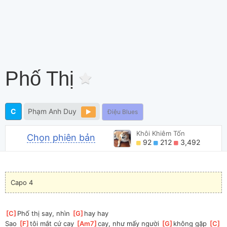
Phố Thị
C
Phạm Anh Duy
Điệu Blues
Khôi Khiêm Tốn
Chọn phiên bản
92
212
3,492
Capo 4
[
C
]
Phố thị say, nhìn 
[
G
]
hay hay
Sao 
[
F
]
tôi mắt cứ cay 
[
Am7
]
cay, như mấy người 
[
G
]
không gặp 
[
C
]