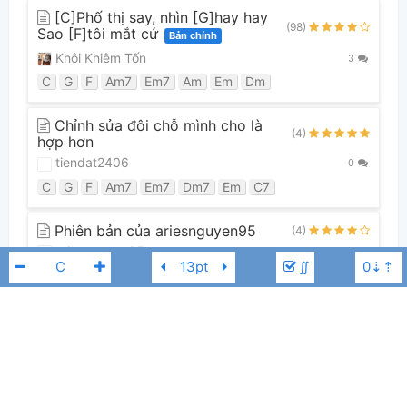
[C]Phố thị say, nhìn [G]hay hay
(98)
Sao [F]tôi mắt cứ
Bản chính
Khôi Khiêm Tốn
3
C
G
F
Am7
Em7
Am
Em
Dm
Chỉnh sửa đôi chỗ mình cho là
(4)
hợp hơn
tiendat2406
0
C
G
F
Am7
Em7
Dm7
Em
C7
Phiên bản của ariesnguyen95
(4)
ariesnguyen95
0
∬
G
D
C
Em7
Bm7
Am
Xem tất cả 23 phiên bản
Guitar Tabs (0)
Phạm Anh Duy