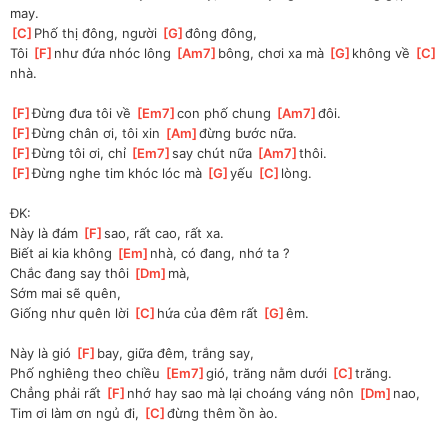
may.
[
C
]
Phố thị đông, người 
[
G
]
đông đông, 
Tôi 
[
F
]
như đứa nhóc lông 
[
Am7
]
bông, chơi xa mà 
[
G
]
không về 
[
C
]
nhà.
[
F
]
Đừng đưa tôi về 
[
Em7
]
con phố chung 
[
Am7
]
đôi.
[
F
]
Đừng chân ơi, tôi xin 
[
Am
]
đừng bước nữa.
[
F
]
Đừng tôi ơi, chỉ 
[
Em7
]
say chút nữa 
[
Am7
]
thôi.
[
F
]
Đừng nghe tim khóc lóc mà 
[
G
]
yếu 
[
C
]
lòng.
ĐK:
Này là đám 
[
F
]
sao, rất cao, rất xa.
Biết ai kia không 
[
Em
]
nhà, có đang, nhớ ta ?
Chắc đang say thôi 
[
Dm
]
mà, 
Sớm mai sẽ quên,
Giống như quên lời 
[
C
]
hứa của đêm rất 
[
G
]
êm.
Này là gió 
[
F
]
bay, giữa đêm, trắng say, 
Phố nghiêng theo chiều 
[
Em7
]
gió, trăng nằm dưới 
[
C
]
trăng.
Chẳng phải rất 
[
F
]
nhớ hay sao mà lại choáng váng nôn 
[
Dm
]
nao, 
Tim ơi làm ơn ngủ đi, 
[
C
]
đừng thêm ồn ào.