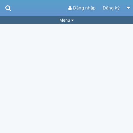
Đăng nhập
Đăng ký
Menu
Bài hát
Guitar Tabs
Playlist
Hợp âm
Điệu bài hát
Thể loại
Tìm theo hợp âm
Tải ứng dụng
Yêu cầu hợp âm
Thành Viên
Khóa học
Quản lý
34
Tắt quảng cáo