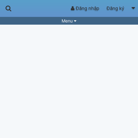
Đăng nhập
Đăng ký
Menu
Bài hát
Guitar Tabs
Playlist
Hợp âm
Điệu bài hát
Thể loại
Tìm theo hợp âm
Tải ứng dụng
Yêu cầu hợp âm
Thành Viên
Khóa học
Quản lý
62
Tắt quảng cáo