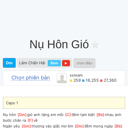
Nụ Hôn Gió
Dm
Lâm Chấn Hải
Ebm
chọn điệu
ssteam
Chọn phiên bản
259
16,255
27,360
Capo 1
Nụ hôn 
[
Dm
]
gió anh tặng em mỗi 
[
C
]
đêm tạm biệt 
[
Bb
]
nhau anh 
bước chân ra 
[
F
]
về
Ngàn yêu 
[
Gm
]
thương vào giấc mơ êm 
[
Dm
]
đềm mong ngày 
[
Bb
]