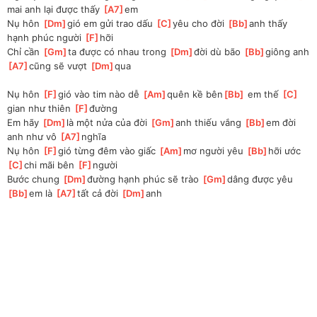
mai anh lại được thấy 
[
A7
]
em
Nụ hôn 
[
Dm
]
gió em gửi trao dấu 
[
C
]
yêu cho đời 
[
Bb
]
anh thấy 
hạnh phúc người 
[
F
]
hỡi
Chỉ cần 
[
Gm
]
ta được có nhau trong 
[
Dm
]
đời dù bão 
[
Bb
]
giông anh 
[
A7
]
cũng sẽ vượt 
[
Dm
]
qua
Nụ hôn 
[
F
]
gió vào tim nào dễ 
[
Am
]
quên kề bên
[
Bb
]
 em thế 
[
C
]
gian như thiên 
[
F
]
đường
Em hãy 
[
Dm
]
là một nửa của đời 
[
Gm
]
anh thiếu vắng 
[
Bb
]
em đời 
anh như vô 
[
A7
]
nghĩa
Nụ hôn 
[
F
]
gió từng đêm vào giấc 
[
Am
]
mơ người yêu 
[
Bb
]
hỡi ước 
[
C
]
chi mãi bên 
[
F
]
người
Bước chung 
[
Dm
]
đường hạnh phúc sẽ trào 
[
Gm
]
dâng được yêu 
[
Bb
]
em là 
[
A7
]
tất cả đời 
[
Dm
]
anh