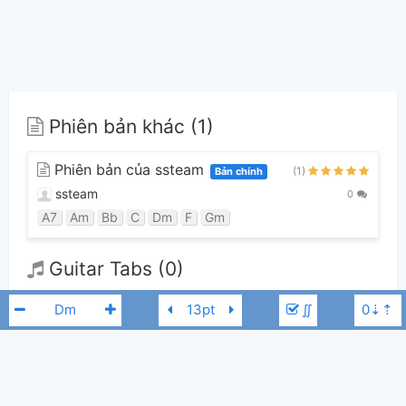
Phiên bản khác (1)
Phiên bản của ssteam
(1)
Bản chính
ssteam
0
A7
Am
Bb
C
Dm
F
Gm
Guitar Tabs (0)
∬
Chưa có bản Tab nào cho bài hát này
👋
Hợp âm này được đóng góp bởi thành viên
ssteam
. Nếu bạn thích
Hợp Âm Chuẩn và muốn đóng góp, bạn có thể
đăng hợp âm mới
hoặc
gửi