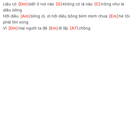
Liệu có 
[
Dm
]
biết ở nơi nào 
[
G
]
không có lá nào 
[
C
]
trông như lá 
diêu bông
Hỡi diêu 
[
Am
]
bông ơi, ơi hỡi diêu bông bình minh chưa 
[
Em
]
hé tôi 
phải tìm xong
Vì 
[
Dm
]
mai người ta đã 
[
Em
]
đi lấy 
[
A7
]
chồng