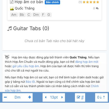
Hợp âm cơ bản
(1)
Bản chính
Quốc Thắng
0
Am
Bb
C
Dm
F
G
Guitar Tabs (0)
Chưa có bản Tab nào cho bài hát này
👋
Hợp âm này được đóng góp bởi thành viên
Quốc Thắng
. Nếu bạn
thích Hợp Âm Chuẩn và muốn đóng góp, bạn có thể
đăng hợp âm mới
hoặc
gửi yêu cầu hợp âm
. Hợp âm của bạn sẽ được hiển thị trên trang
chủ cho tất cả mọi người tra cứu.
Nếu bạn thấy hợp âm có sai sót, bạn có thể bình luận ở bên dưới hoặc gửi
góp ý bằng nút
Báo lỗi
. Ngoài ra bạn cũng có thể chỉnh sửa hợp âm bài
hát có sẵn và lưu thành phiên bản cá nhân bằng cách nhấn nút
Chỉnh
sửa hợp âm
.
∬
Thêm vào
Chia sẻ
In ra giấy
Quản lý