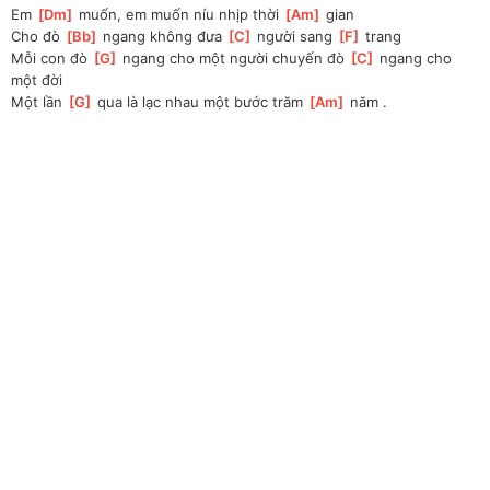
Em 
[
Dm
]
 muốn, em muốn níu nhịp thời 
[
Am
]
 gian
Cho đò 
[
Bb
]
 ngang không đưa 
[
C
]
 người sang 
[
F
]
 trang
Mỗi con đò 
[
G
]
 ngang cho một người chuyến đò 
[
C
]
 ngang cho 
một đời
Một lần 
[
G
]
 qua là lạc nhau một bước trăm 
[
Am
]
 năm .