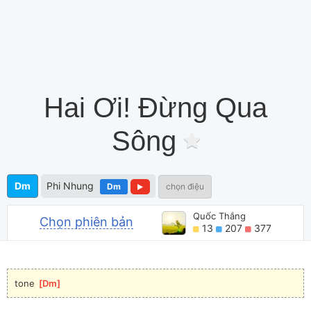
Hai Ơi! Đừng Qua
Sông
Dm
Phi Nhung
Dm
chọn điệu
Quốc Thắng
Chọn phiên bản
13
207
377
tone 
[
Dm
]