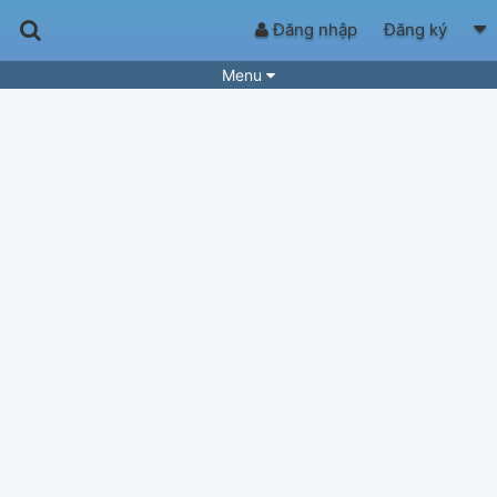
Đăng nhập
Đăng ký
Menu
Bài hát
Guitar Tabs
Playlist
Hợp âm
Điệu bài hát
Thể loại
Tìm theo hợp âm
Tải ứng dụng
Yêu cầu hợp âm
Thành Viên
Khóa học
Quản lý
58
Tắt quảng cáo