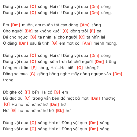
Đừng vội qua 
[
C
]
 sông, Hai ơi! Đừng vội qua 
[
Dm
]
 sông
Đừng vội qua 
[
C
]
 sông, Hai ơi! Đừng vội qua 
[
Dm
]
 sông.
Em 
[
Dm
]
 muốn, em muốn tát cạn dòng 
[
Am
]
 sông
Cho người 
[
Bb
]
 ta không xuôi 
[
C
]
 dòng trôi 
[
F
]
 xa
Để cho người 
[
G
]
 ta nhìn lại cho người 
[
C
]
 ta nhìn lại
Ở đằng 
[
Dm
]
 sau là tình 
[
G
]
 em một cõi 
[
Am
]
 mênh mông.
Đừng vội qua 
[
C
]
 sông, Hai ơi! Đừng vội qua 
[
Dm
]
 sông
Đừng vội qua 
[
C
]
 sông, sớm trưa kẻ chờ người 
[
Dm
]
 trông
Lòng em trăm 
[
F
]
 sóng, Hai...Hai biết 
[
G
]
 không?
Đằng xa mưa 
[
C
]
 giông bỗng nghe mấy dòng ngược vào 
[
Dm
]
trong.
Đò ghe có 
[
F
]
 bến Hai có 
[
G
]
 em
Dù đục dù 
[
C
]
 trong vẫn bên đó một bờ một 
[
Dm
]
 thương
[
G
]
 Hơ hơ hớ hơ hơ hờ 
[
Dm
]
 hơ
Hờ 
[
G
]
 hơ hơ hớ hơ hơ hờ 
[
Bb
]
 hơ.
Đừng vội qua 
[
C
]
 sông Hai ơi! Đừng vội qua 
[
Dm
]
 sông
Đừng vội qua 
[
C
]
 sông Hai ơi! Đừng vội qua 
[
Dm
]
 sông.