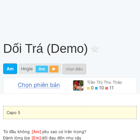
Dối Trá (demo)
Am
Hngle
Dm
chọn điệu
Trần Thị Thu Thảo
Chọn phiên bản
0
10
11
Capo 5
Từ đầu không 
[
Am
]
yêu sao cứ trân trọng? 
Đành lòng lừa 
[
Em
]
dối đau đến như vậy 