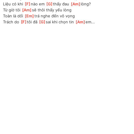
Liệu có khi 
[
F
]
nào em 
[
G
]
thấy đau 
[
Am
]
lòng? 
Từ giờ tôi 
[
Am
]
sẽ thôi thấy yếu lòng 
Toàn là dối 
[
Em
]
trá nghe đến vô vọng 
Trách do 
[
F
]
tôi đã 
[
G
]
sai khi chọn tin 
[
Am
]
em...