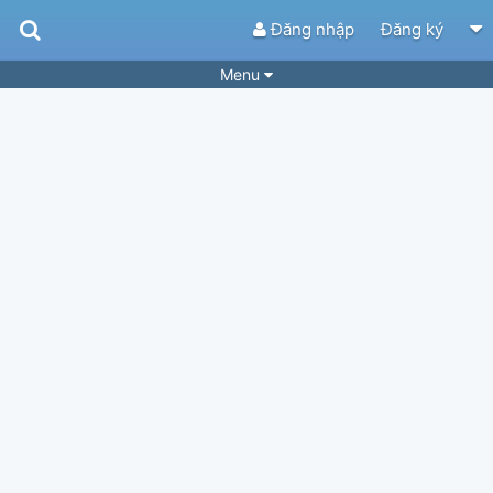
Đăng nhập
Đăng ký
Menu
Bài hát
Guitar Tabs
Playlist
Hợp âm
Điệu bài hát
Thể loại
Tìm theo hợp âm
Tải ứng dụng
Yêu cầu hợp âm
Thành Viên
Khóa học
Quản lý
36
Tắt quảng cáo