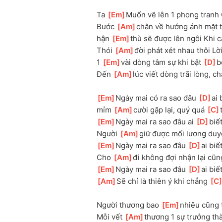
Ta 
[
Em
]
Muốn vẽ lên 1 phong tranh 
Bước 
[
Am
]
chân về hướng ánh mặt t
hận 
[
Em
]
thù sẽ được lên ngôi Khi c
Thói 
[
Am
]
đời phát xét nhau thôi Lời
1 
[
Em
]
vài dòng tâm sự khi bật 
[
D
]
b
Đến 
[
Am
]
lúc viết dòng trãi lòng, c
[
Em
]
Ngày mai có ra sao đâu 
[
D
]
ai 
mỉm 
[
Am
]
cười gặp lại, quý quá 
[
C
[
Em
]
Ngày mai ra sao đâu ai 
[
D
]
biế
Người 
[
Am
]
giữ được mối lương duy
[
Em
]
Ngày mai ra sao đâu 
[
D
]
ai biế
Cho 
[
Am
]
đi không đợi nhận lại cũn
[
Em
]
Ngày mai ra sao đâu 
[
D
]
ai biế
[
Am
]
Sẽ chỉ là thiên ý khi chẳng 
[
C
Người thương bao 
[
Em
]
nhiêu cũng t
Mỗi vết 
[
Am
]
thương 1 sự trưởng th