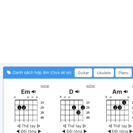
Danh sách hợp âm
Guitar
Ukulele
Piano
(Click để tắt)
guitar
guitar
Em
D
Am
◁
Thế tay
▷
◁
Thế tay
▷
◁
Thế tay
▷
◀
Đổi tông
▶
◀
Đổi tông
▶
◀
Đổi tông
▶