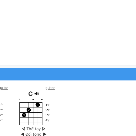
guitar
guitar
C
◁
Thế tay
▷
◀
Đổi tông
▶