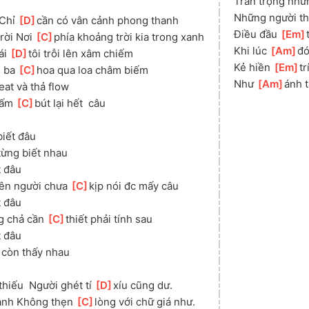
Trân trọng nhữ
Những người th
Chỉ 
[
D
]
cần có vân cảnh phong thanh 
Điều đầu 
[
Em
rời Nơi 
[
C
]
phía khoảng trời kia trong xanh
Khi lúc 
[
Am
]
đó
ái 
[
D
]
tôi trỗi lên xâm chiếm
Kẻ hiền 
[
Em
]
tr
 ba 
[
C
]
hoa qua loa châm biếm
Như 
[
Am
]
ánh t
eat và thả flow
hấm 
[
C
]
bút lại hết  câu
biết đâu
]
từng biết nhau
t đâu
ên người chưa 
[
C
]
kịp nói đc mấy câu
t đâu
g chả cần 
[
C
]
thiết phải tính sau
t đâu
]
còn thấy nhau
hiếu  Người ghét tí 
[
D
]
xíu cũng dư.
ành Không thẹn 
[
C
]
lòng với chữ giá như.