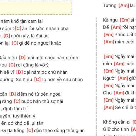
Tương 
[
Am
]
lai
Kẻ ngu 
[
Em
]
si
]
năm khổ tận cam lai
Để 
[
Am
]
rồi h
ở sớm t
[
C
]
àn rồi sớm nhanh phai
[
Em
]
Phúc bất t
g 
[
D
]
cười này, là đại ác
[
Am
]
mỉm cười 
n lại 
[
C
]
gì để nợ người khác
[
Em
]
Ngày mai 
Dấu hiệu 
[
D
]
mới một cuộc hành trình
mỉm 
[
Am
]
cười 
hoa 
[
C
]
rơi cũng là vô ý
[
Em
]
Ngày mai r
h sẽ vĩ 
[
D
]
đại nắm đc chữ nhẫn
Người 
[
Am
]
giữ
đường  Sẽ hiểu 
[
C
]
rõ hơn về chữ nhân
[
Em
]
Ngày mai 
Cho 
[
Am
]
đi kh
cần 
[
D
]
kiếm nó từ bên ngoài
[
Em
]
Ngày mai 
 ràng 
[
C
]
buộc hận thù sợ hãi
[
Am
]
Sẽ chỉ là 
, định tâm trí
uyên, tuỳ thiên ý
Không cần ai 
[
]
ến đó khó để lụi tàn
Giữ cho tinh 
[
Đi đa tiếng 
[
C
]
đàn theo dòng thời gian