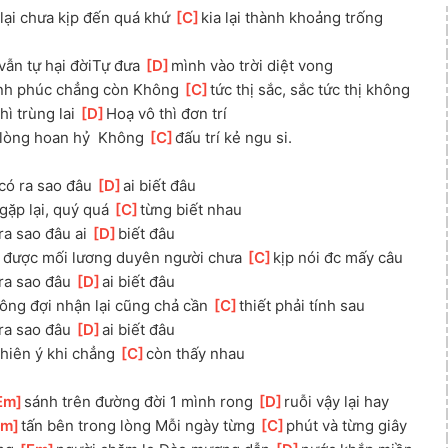
 lại chưa kịp đến quá khứ 
[
C
]
kia lại thành khoảng trống
 vẫn tự hại đờiTự đưa 
[
D
]
mình vào trời diệt vong
ạnh phúc chẳng còn Không 
[
C
]
tức thị sắc, sắc tức thị không
hì trùng lai 
[
D
]
Hoạ vô thì đơn trí
lòng hoan hỷ  Không 
[
C
]
đấu trí kẻ ngu si.
có ra sao đâu 
[
D
]
ai biết đâu
gặp lại, quý quá 
[
C
]
từng biết nhau
a sao đâu ai 
[
D
]
biết đâu
 được mối lương duyên người chưa 
[
C
]
kịp nói đc mấy câu
ra sao đâu 
[
D
]
ai biết đâu
ông đợi nhận lại cũng chả cần 
[
C
]
thiết phải tính sau
ra sao đâu 
[
D
]
ai biết đâu
thiên ý khi chẳng 
[
C
]
còn thấy nhau
Em
]
sánh trên đường đời 1 mình rong 
[
D
]
ruỗi vậy lại hay
Am
]
tấn bên trong lòng Mỗi ngày từng 
[
C
]
phút và từng giây