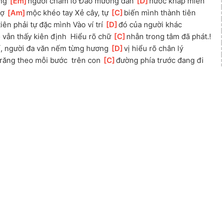
ng 
[
Em
]
người chăm lo Đào mương dẫn 
[
D
]
nước khắp miền
ợ 
[
Am
]
mộc khéo tay Xẻ cây, tự 
[
C
]
biến mình thành tiên
]
tiên phải tự đặc mình Vào ví trí 
[
D
]
đó của người khác
 vẫn thấy kiên định  Hiểu rõ chữ 
[
C
]
nhẫn trong tâm đã phát.!
í, người đa văn nếm từng hương 
[
D
]
vị hiểu rõ chân lý
răng theo mỗi bước  trên con 
[
C
]
đường phía trước đang đi