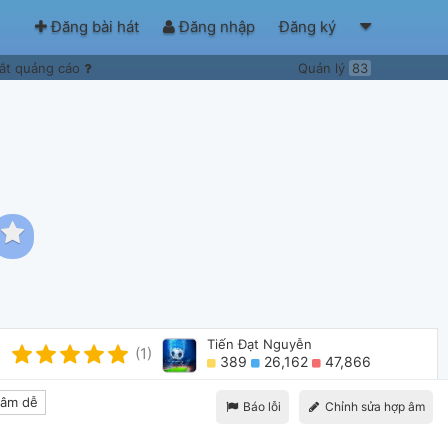
Đăng bài hát
Đăng nhập
Đăng ký
ắt quảng cáo
Quản lý
83
Tiến Đạt Nguyễn
(1)
389
26,162
47,866
âm dễ
Báo lỗi
Chỉnh sửa hợp âm