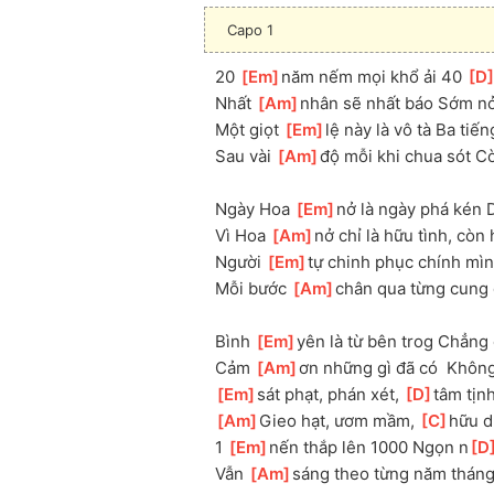
Capo 1
20 
[
Em
]
năm nếm mọi khổ ải 40 
[
D
Nhất 
[
Am
]
nhân sẽ nhất báo Sớm n
Một giọt 
[
Em
]
lệ này là vô tà Ba tiến
Sau vài 
[
Am
]
độ mỗi khi chua sót Cò
Ngày Hoa 
[
Em
]
nở là ngày phá kén 
Vì Hoa 
[
Am
]
nở chỉ là hữu tình, còn 
Người 
[
Em
]
tự chinh phục chính mìn
Mỗi bước 
[
Am
]
chân qua từng cung 
Bình 
[
Em
]
yên là từ bên trog Chẳng 
Cảm 
[
Am
]
ơn những gì đã có  Không
[
Em
]
sát phạt, phán xét, 
[
D
]
tâm tịnh
[
Am
]
Gieo hạt, ươm mầm, 
[
C
]
hữu d
1 
[
Em
]
nến thắp lên 1000 Ngọn n
[
D
Vẫn 
[
Am
]
sáng theo từng năm tháng 