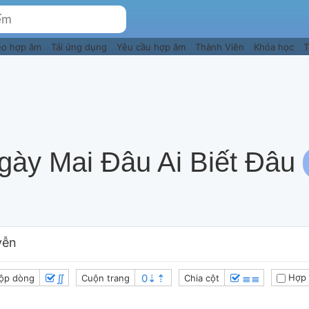
eo hợp âm
Tải ứng dụng
Yêu cầu hợp âm
Thành Viên
Khóa học
T
gày Mai Đâu Ai Biết Đâu
yễn
∬
≣≣
Hợp 
ộp dòng
Cuộn trang
Chia cột