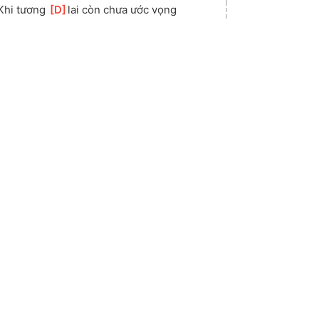
Khi tương 
[
D
]
lai còn chưa ước vọng