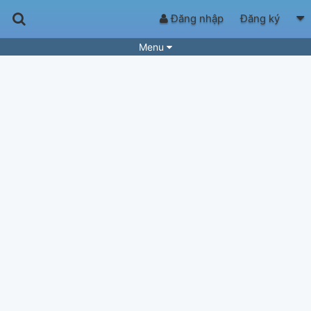
Đăng nhập
Đăng ký
Menu
Bài hát
Guitar Tabs
Playlist
Hợp âm
Điệu bài hát
Thể loại
Tìm theo hợp âm
Tải ứng dụng
Yêu cầu hợp âm
Thành Viên
Khóa học
Quản lý
85
Tắt quảng cáo