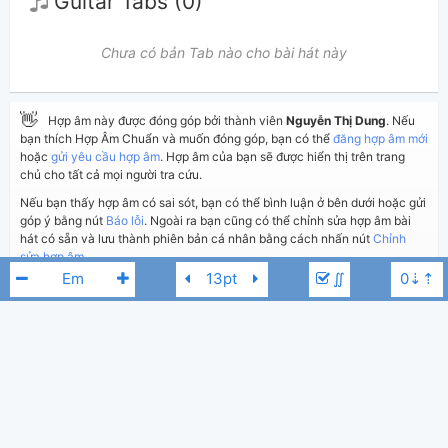
Guitar Tabs (0)
Chưa có bản Tab nào cho bài hát này
👋
Hợp âm này được đóng góp bởi thành viên
Nguyễn Thị Dung
. Nếu
bạn thích Hợp Âm Chuẩn và muốn đóng góp, bạn có thể
đăng hợp âm mới
hoặc
gửi yêu cầu hợp âm
. Hợp âm của bạn sẽ được hiển thị trên trang
chủ cho tất cả mọi người tra cứu.
Nếu bạn thấy hợp âm có sai sót, bạn có thể bình luận ở bên dưới hoặc gửi
góp ý bằng nút
Báo lỗi
. Ngoài ra bạn cũng có thể chỉnh sửa hợp âm bài
hát có sẵn và lưu thành phiên bản cá nhân bằng cách nhấn nút
Chỉnh
sửa hợp âm
.
∬
Thêm vào
Chia sẻ
In ra giấy
Quản lý
ngày 16 tháng 01, 2023
Cập nhật:
BÌNH LUẬN
1,394
H-Kray
Gm
Lượt xem:
Hiển thị bình luận
Nguyễn Thị Dung
Người đăng:
(Dương Công Vủ đã duyệt)