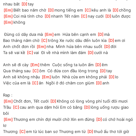
nhau bắt 
[
D
]
tay 
[
Em
]
Biết bao năm chờ 
[
D
]
mong tiếng em 
[
C
]
kêu anh là 
[
D
]
chồng
[
Em
]
Coi mà tính cho 
[
D
]
nhanh Tết năm 
[
C
]
nay cưới 
[
D
]
luôn được 
[
Em
]
không 
 Đừng có dây dưa mà 
[
Em
]
em  Hứa bên cạnh em 
[
D
]
mà 
Bao tháng năm chờ 
[
C
]
trông Xe rước dâu đến luôn kìa 
[
D
]
em ơi 
Anh chốt đơn rồi 
[
Em
]
nha  Mình hứa bên nhau suốt 
[
D
]
đời 
Ta sẽ vai kề 
[
C
]
vai  Đi về nhà mình làm đám 
[
D
]
cưới nà 
Anh sẽ đi cày 
[
Em
]
thêm  Cuộc sống ta luôn ấm 
[
D
]
êm 
Qua tháng sau 
[
C
]
ôm  Có đứa con đầu lòng trong 
[
D
]
tay 
Anh sẽ không nhậu 
[
Em
]
luôn  Nhà cửa em không phải 
[
D
]
lo 
Việc của em là 
[
C
]
ăn  Ngồi ở đó chăm con giùm 
[
D
]
anh 
Rap :
[
Em
]
Chốt đơn, Tết cưới 
[
D
]
Không có lòng vòng phí tuổi đôi mươi
Trầu 
[
C
]
cau anh qua dặm hỏi Em có bằng 
[
D
]
lòng uống rượu giao 
bôi 
[
Em
]
Thương em chín đợi mười chờ Xin em đừng 
[
D
]
có chớ hoài ngó 
lơ
Thương 
[
C
]
em từ lúc ban sơ Thương em từ 
[
D
]
thuở ấu thơ tới giờ