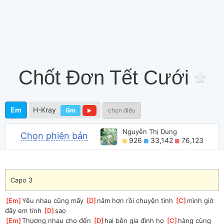
Chốt Đơn Tết Cưới
Em
H-Kray
Gm
chọn điệu
Nguyễn Thị Dung
Chọn phiên bản
926
33,142
76,123
Capo 3
[
Em
]
Yêu nhau cũng mấy 
[
D
]
năm hơn rồi chuyện tình 
[
C
]
mình giờ 
đây em tính 
[
D
]
sao 
[
Em
]
Thương nhau cho đến 
[
D
]
hai bên gia đình họ 
[
C
]
hàng cùng 