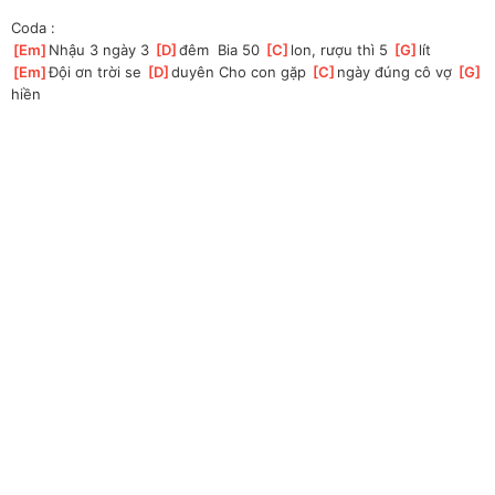
Coda :
[
Em
]
Nhậu 3 ngày 3 
[
D
]
đêm  Bia 50 
[
C
]
lon, rượu thì 5 
[
G
]
lít
[
Em
]
Đội ơn trời se 
[
D
]
duyên Cho con gặp 
[
C
]
ngày đúng cô vợ 
[
G
]
hiền