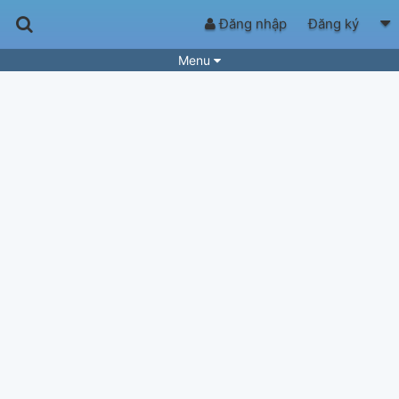
Đăng nhập
Đăng ký
Menu
Bài hát
Guitar Tabs
Playlist
Hợp âm
Điệu bài hát
Thể loại
Tìm theo hợp âm
Tải ứng dụng
Yêu cầu hợp âm
Thành Viên
Khóa học
Quản lý
53
Tắt quảng cáo