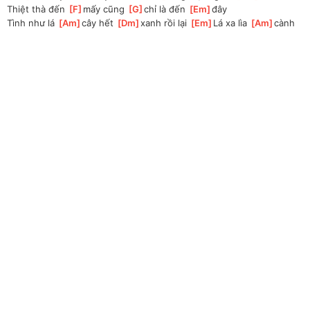
Thiệt thà đến 
[
F
]
mấy cũng 
[
G
]
chỉ là đến 
[
Em
]
đây
Tình như lá 
[
Am
]
cây hết 
[
Dm
]
xanh rồi lại 
[
Em
]
Lá xa lìa 
[
Am
]
cành