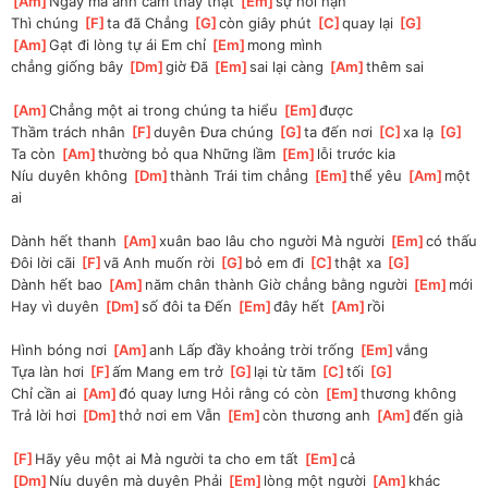
[
Am
]
Ngày mà anh cảm thấy thật 
[
Em
]
sự hối hận
Thì chúng 
[
F
]
ta đã Chẳng 
[
G
]
còn giây phút 
[
C
]
quay lại 
[
G
]
[
Am
]
Gạt đi lòng tự ái Em chỉ 
[
Em
]
mong mình 
chẳng giống bây 
[
Dm
]
giờ Đã 
[
Em
]
sai lại càng 
[
Am
]
thêm sai
[
Am
]
Chẳng một ai trong chúng ta hiểu 
[
Em
]
được
Thầm trách nhân 
[
F
]
duyên Đưa chúng 
[
G
]
ta đến nơi 
[
C
]
xa lạ 
[
G
]
Ta còn 
[
Am
]
thường bỏ qua Những lầm 
[
Em
]
lỗi trước kia
Níu duyên không 
[
Dm
]
thành Trái tim chẳng 
[
Em
]
thể yêu 
[
Am
]
một 
ai
Dành hết thanh 
[
Am
]
xuân bao lâu cho người Mà người 
[
Em
]
có thấu
Đôi lời cãi 
[
F
]
vã Anh muốn rời 
[
G
]
bỏ em đi 
[
C
]
thật xa 
[
G
]
Dành hết bao 
[
Am
]
năm chân thành Giờ chẳng bằng người 
[
Em
]
mới
Hay vì duyên 
[
Dm
]
số đôi ta Đến 
[
Em
]
đây hết 
[
Am
]
rồi
Hình bóng nơi 
[
Am
]
anh Lấp đầy khoảng trời trống 
[
Em
]
vắng
Tựa làn hơi 
[
F
]
ấm Mang em trở 
[
G
]
lại từ tăm 
[
C
]
tối 
[
G
]
Chỉ cần ai 
[
Am
]
đó quay lưng Hỏi rằng có còn 
[
Em
]
thương không
Trả lời hơi 
[
Dm
]
thở nơi em Vẫn 
[
Em
]
còn thương anh 
[
Am
]
đến già
[
F
]
Hãy yêu một ai Mà người ta cho em tất 
[
Em
]
cả
[
Dm
]
Níu duyên mà duyên Phải 
[
Em
]
lòng một người 
[
Am
]
khác