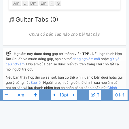
Am
C
Dm
Em
F
G
Guitar Tabs (0)
Chưa có bản Tab nào cho bài hát này
👋
Hợp âm này được đóng góp bởi thành viên
TPP
. Nếu bạn thích Hợp
Âm Chuẩn và muốn đóng góp, bạn có thể
đăng hợp âm mới
hoặc
gửi yêu
cầu hợp âm
. Hợp âm của bạn sẽ được hiển thị trên trang chủ cho tất cả
mọi người tra cứu.
Nếu bạn thấy hợp âm có sai sót, bạn có thể bình luận ở bên dưới hoặc gửi
góp ý bằng nút
Báo lỗi
. Ngoài ra bạn cũng có thể chỉnh sửa hợp âm bài
hát có sẵn và lưu thành phiên bản cá nhân bằng cách nhấn nút
Chỉnh
sửa hợp âm
.
∬
Thêm vào
Chia sẻ
In ra giấy
Quản lý
ngày 7 tháng 01, 2023
Cập nhật:
BÌNH LUẬN
Hương Ly
Bbm