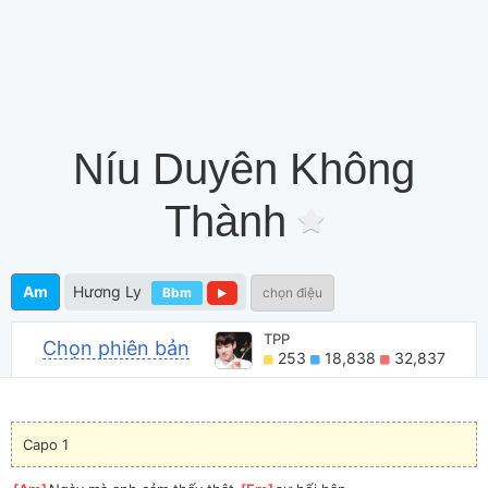
Níu Duyên Không
Thành
Am
Hương Ly
Bbm
chọn điệu
TPP
Chọn phiên bản
253
18,838
32,837
Capo 1