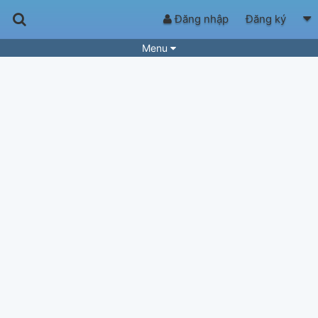
Đăng nhập
Đăng ký
Menu
Bài hát
Guitar Tabs
Playlist
Hợp âm
Điệu bài hát
Thể loại
Tìm theo hợp âm
Tải ứng dụng
Yêu cầu hợp âm
Thành Viên
Khóa học
Quản lý
81
Tắt quảng cáo