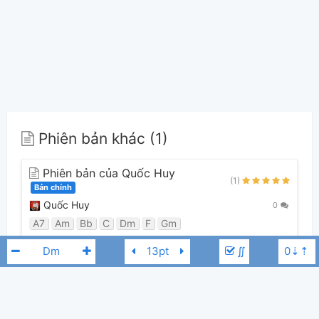
Phiên bản khác (1)
Phiên bản của Quốc Huy
(1)
Bản chính
Quốc Huy
0
A7
Am
Bb
C
Dm
F
Gm
∬
Guitar Tabs (0)
Chưa có bản Tab nào cho bài hát này