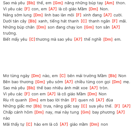
Sao mà yêu 
[
Bb
]
 thế, em 
[
Gm
]
 nâng những búp tay 
[
Am
]
 thon. 
Vì yêu các 
[
F
]
 con, em 
[
A7
]
 là cô giáo Mầm 
[
Dm
]
 Non. 
Nắng sớm lung 
[
Dm
]
 linh bao làn môi 
[
F
]
 xinh đang 
[
A7
]
 cười. 
Dưới tán cây 
[
Bb
]
 xanh, tiếng hát thanh 
[
C
]
 thanh ngân 
[
F
]
 mãi. 
Những búp chân 
[
Dm
]
 son đang chạy lon 
[
Gm
]
 ton sân 
[
A7
]
trường. 
Biết mấy yêu 
[
C
]
thương mà sao yêu 
[
A7
]
 thế nghề 
[
Dm
]
 em. 
Mơ từng ngày 
[
Dm
]
 nào, em 
[
C
]
 bên mái trường Mầm 
[
Bb
]
 Non 
Bên bao thương 
[
Gm
]
 yêu sớm 
[
A7
]
 chiều từng con gọi 
[
Dm
]
 mẹ. 
Sao mà yêu 
[
Bb
]
 thế bao nhiêu ánh mắt xoe 
[
A7
]
 tròn. 
Vì yêu các 
[
F
]
 con em 
[
A7
]
 là cô giáo Mầm 
[
Dm
]
 Non 
Ríu rít quanh 
[
Dm
]
 em bao lời thân 
[
F
]
 quen nô 
[
A7
]
 đùa 
Những giấc mơ 
[
Bb
]
 trưa, nâng giấc say 
[
C
]
 sưa yêu thế. 
[
F
]
[
A7
]
Chấp cánh hôm 
[
Dm
]
 nay, mai này tung 
[
Gm
]
 bay phương 
[
A7
]
nào 
Mãi thấy tự 
[
C
]
 hào em là cô 
[
A7
]
 giáo mầm 
[
Dm
]
 non