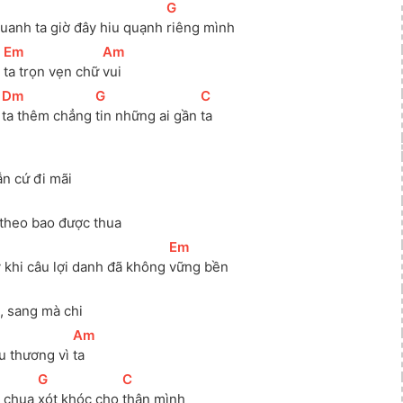
]
[
G
]
quanh ta giờ đây hiu quạnh 
riêng mình
[
Em
]
[
Am
]
 
ta trọn vẹn chữ 
vui
[
Dm
]
[
G
]
[
C
]
 
ta thêm chẳng 
tin những ai gần 
ta
]
ẫn cứ đi mãi
]
 theo bao được thua
]
[
Em
]
 khi câu lợi danh đã không 
vững bền
, sang mà chi
[
Am
]
u thương vì 
ta
[
G
]
[
C
]
 chua 
xót khóc cho 
thân mình