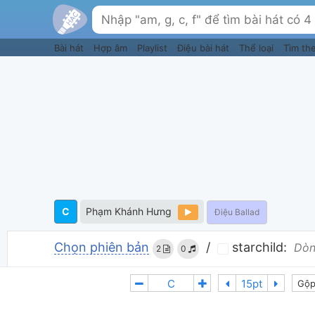
Bài hát
Hợp âm
Playlist
Điệu bài hát
Thể loại
Tìm th
C
Phạm Khánh Hưng
Điệu Ballad
Chọn phiên bản
/
starchild:
Dòn
2
0
Gộp