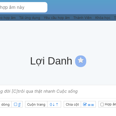
eo hợp âm
Tải ứng dụng
Yêu cầu hợp âm
Thành Viên
Khóa học
T
Lợi Danh
g đời [C]trôi qua thật nhanh Cuộc sống
∬
≣≣
Hợp â
 dòng
Cuộn trang
Chia cột