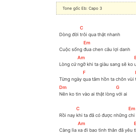
Tone gốc Eb: Capo 3
[
C
]
Dòng đời 
trôi qua thật nhanh
[
Em
]
Cuộc sống 
đua chen câu lợi danh
[
Am
]
[
Lòng cứ 
ngỡ khi ta giàu sang sẽ ko 
[
F
]
Từng ngày 
qua tâm hồn ta chôn vùi 
[
Dm
]
[
G
]
Nên ko tin vào ai thật lòng 
với ai
[
C
]
[
Em
Rồi nay 
khi ta đã có được những 
chi
[
Am
]
[
Càng lìa 
xa đi bao tình thân đã yêu 