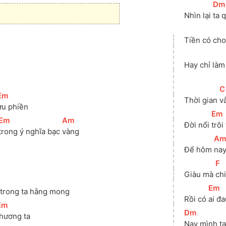
[
Dm
Nhìn lại 
ta 
Tiền có cho
Hay chỉ làm
[
C
Em
]
Thời gian 
v
ưu phiền
[
Em
[
Em
]
[
Am
]
Đời nổi 
trôi
trong ý nghĩa bạc 
vàng
[
Am
Để hôm 
nay
[
F
]
Giàu mà 
chi
]
[
Em
]
 trong ta hằng mong
Rồi có 
ai đa
Em
]
[
Dm
]
thương ta
Nay mình ta