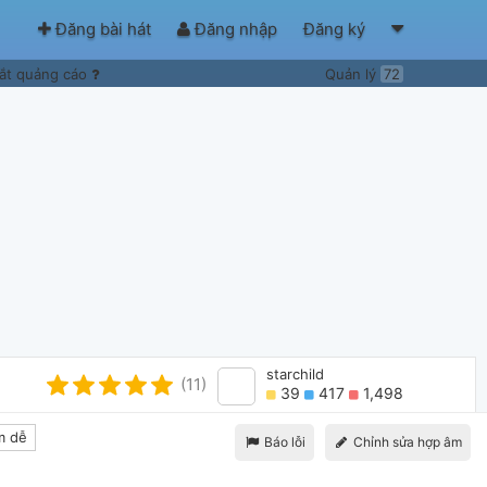
Đăng bài hát
Đăng nhập
Đăng ký
ắt quảng cáo
Quản lý
72
starchild
(11)
39
417
1,498
m dễ
Báo lỗi
Chỉnh sửa hợp âm