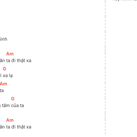
mình
[
Am
]
ân 
ta đi thật xa
[
G
]
i 
xa lạ
[
Am
]
ta
[
G
]
 tâm 
của ta
[
Am
]
ân 
ta đi thật xa