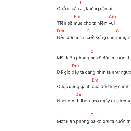
[
F
]
Chẳng cần 
ai, không cần ai
[
Em
]
[
Am
]
Tiền sẽ 
mua cho ta niềm 
vui
[
Dm
]
[
G
]
[
C
]
Nên đời ta chỉ 
biết sống cho 
riêng 
[
C
]
Một kiếp phong 
ba xô đời ta cuốn th
[
Dm
]
Để giờ 
đây ta đang nhìn ta như ngườ
[
Em
]
Cuộc sống ganh 
đua đổi thay chính 
[
Dm
]
Nhạt mờ 
đi theo bao ngày qua lương
[
C
]
Một kiếp phong 
ba xô đời ta cuốn th