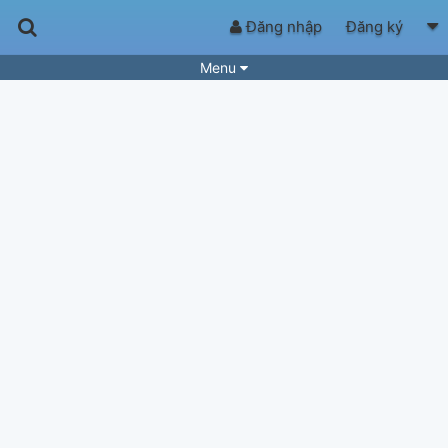
Đăng nhập
Đăng ký
Menu
Bài hát
Guitar Tabs
Playlist
Hợp âm
Điệu bài hát
Thể loại
Tìm theo hợp âm
Tải ứng dụng
Yêu cầu hợp âm
Thành Viên
Khóa học
Quản lý
87
Tắt quảng cáo