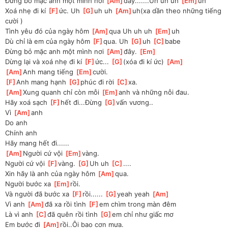
Đừng bỏ mặc anh một mình nơi 
[
Am
]
đây.......Uh uh uh 
[
Em
]
uh
Xoá nhẹ đi kí 
[
F
]
ức. Uh 
[
G
]
uh uh 
[
Am
]
uh(xa dần theo những tiếng 
cười )
Tình yêu đó của ngày hôm 
[
Am
]
qua Uh uh uh 
[
Em
]
uh
Dù chỉ là em của ngày hôm 
[
F
]
qua. Uh 
[
G
]
uh 
[
C
]
babe
Đừng bỏ mặc anh một mình nơi 
[
Am
]
đây. 
[
Em
]
Dừng lại và xoá nhẹ đi kí 
[
F
]
ức... 
[
G
]
(xóa đi kí ức) 
[
Am
]
[
Am
]
Anh mang tiếng 
[
Em
]
cười.
[
F
]
Anh mang hạnh 
[
G
]
phúc đi rời 
[
C
]
xa.
[
Am
]
Xung quanh chỉ còn mỗi 
[
Em
]
anh và những nỗi đau.
Hãy xoá sạch 
[
F
]
hết đi...Đừng 
[
G
]
vấn vương..
Vì 
[
Am
]
anh
Do anh
Chính anh
Hãy mang hết đi......
[
Am
]
Người cứ vội 
[
Em
]
vàng.
Người cứ vội 
[
F
]
vàng. 
[
G
]
Uh uh 
[
C
]
....
Xin hãy là anh của ngày hôm 
[
Am
]
qua.
Người bước xa 
[
Em
]
rồi.
Và người đã bước xa 
[
F
]
rồi...... 
[
G
]
yeah yeah 
[
Am
]
Vì anh 
[
Am
]
đã xa rồi tình 
[
F
]
em chìm trong màn đêm
Là vì anh 
[
C
]
đã quên rồi tình 
[
G
]
em chỉ như giấc mơ
Em bước đi 
[
Am
]
rồi..Ôi bao cơn mưa.