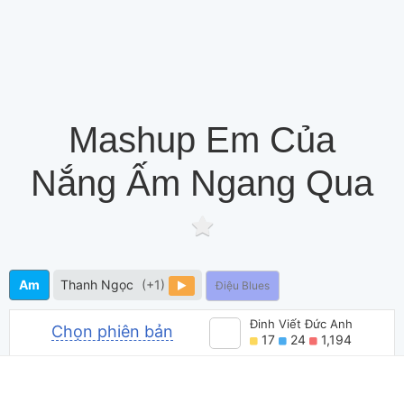
Mashup Em Của
Nắng Ấm Ngang Qua
Am
Thanh Ngọc
(+1)
Điệu Blues
Đinh Viết Đức Anh
Chọn phiên bản
17
24
1,194