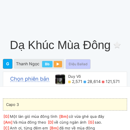
Dạ Khúc Mùa Đông
G
Thanh Ngọc
Bb
Điệu Ballad
Duy Võ
Chọn phiên bản
2,571
28,614
121,571
Capo 3
[
G
]
Một làn gió mùa đông tình 
[
Bm
]
cờ vừa ghé qua đây 
[
Am
]
Và mùa đông theo 
[
D
]
về cùng ngàn ánh 
[
G
]
sao. 
[
C
]
Anh ơi, từng đêm em 
[
Bm
]
đã mơ về mùa đông