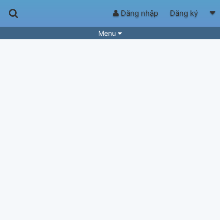
Đăng nhập
Đăng ký
Menu
Bài hát
Guitar Tabs
Playlist
Hợp âm
Điệu bài hát
Thể loại
Tìm theo hợp âm
Tải ứng dụng
Yêu cầu hợp âm
Thành Viên
Khóa học
Quản lý
64
Tắt quảng cáo