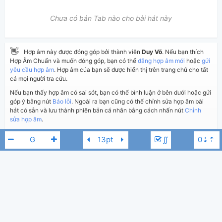
Chưa có bản Tab nào cho bài hát này
👋
Hợp âm này được đóng góp bởi thành viên
Duy Võ
. Nếu bạn thích
Hợp Âm Chuẩn và muốn đóng góp, bạn có thể
đăng hợp âm mới
hoặc
gửi
yêu cầu hợp âm
. Hợp âm của bạn sẽ được hiển thị trên trang chủ cho tất
cả mọi người tra cứu.
Nếu bạn thấy hợp âm có sai sót, bạn có thể bình luận ở bên dưới hoặc gửi
góp ý bằng nút
Báo lỗi
. Ngoài ra bạn cũng có thể chỉnh sửa hợp âm bài
hát có sẵn và lưu thành phiên bản cá nhân bằng cách nhấn nút
Chỉnh
sửa hợp âm
.
∬
Thêm vào
Chia sẻ
In ra giấy
Quản lý
ngày 17 tháng 06, 2018
Cập nhật:
BÌNH LUẬN
2,782
Lượt xem:
Thanh Ngọc
Bb
Hiển thị bình luận
Duy Võ
Người đăng:
(Vương Thiện đã duyệt)
Quang Đức