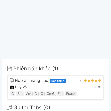
Phiên bản khác (1)
Hợp âm nâng cao
(1)
Bản chính
Duy Võ
0
G
Bm
Am
D
C
Cm6
Em
Esus4
Guitar Tabs (0)