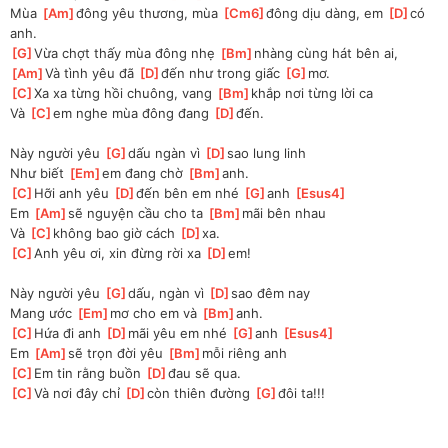
Mùa 
[
Am
]
đông yêu thương, mùa 
[
Cm6
]
đông dịu dàng, em 
[
D
]
có 
anh. 
[
G
]
Vừa chợt thấy mùa đông nhẹ 
[
Bm
]
nhàng cùng hát bên ai, 
[
Am
]
Và tình yêu đã 
[
D
]
đến như trong giấc 
[
G
]
mơ. 
[
C
]
Xa xa từng hồi chuông, vang 
[
Bm
]
khắp nơi từng lời ca 
Và 
[
C
]
em nghe mùa đông đang 
[
D
]
đến. 
Này người yêu 
[
G
]
dấu ngàn vì 
[
D
]
sao lung linh 
Như biết 
[
Em
]
em đang chờ 
[
Bm
]
anh. 
[
C
]
Hỡi anh yêu 
[
D
]
đến bên em nhé 
[
G
]
anh 
[
Esus4
]
Em 
[
Am
]
sẽ nguyện cầu cho ta 
[
Bm
]
mãi bên nhau
Và 
[
C
]
không bao giờ cách 
[
D
]
xa. 
[
C
]
Anh yêu ơi, xin đừng rời xa 
[
D
]
em! 
Này người yêu 
[
G
]
dấu, ngàn vì 
[
D
]
sao đêm nay
Mang ước 
[
Em
]
mơ cho em và 
[
Bm
]
anh. 
[
C
]
Hứa đi anh 
[
D
]
mãi yêu em nhé 
[
G
]
anh 
[
Esus4
]
Em 
[
Am
]
sẽ trọn đời yêu 
[
Bm
]
mỗi riêng anh
[
C
]
Em tin rằng buồn 
[
D
]
đau sẽ qua. 
[
C
]
Và nơi đây chỉ 
[
D
]
còn thiên đường 
[
G
]
đôi ta!!!