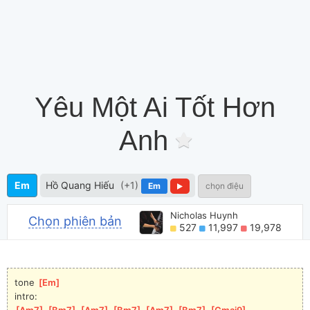
Yêu Một Ai Tốt Hơn
Anh
Em
Hồ Quang Hiếu
(+1)
Em
chọn điệu
Nicholas Huynh
Chọn phiên bản
527
11,997
19,978
tone 
[
Em
]
intro:
[
Am7
]
[
Bm7
]
[
Am7
]
[
Bm7
]
[
Am7
]
[
Bm7
]
[
Cmaj9
]