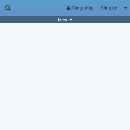
Đăng nhập
Đăng ký
Menu
Bài hát
Guitar Tabs
Playlist
Hợp âm
Điệu bài hát
Thể loại
Tìm theo hợp âm
Tải ứng dụng
Yêu cầu hợp âm
Thành Viên
Khóa học
Quản lý
78
Tắt quảng cáo