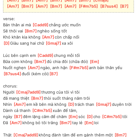
[
Am7
]
[
Bm7
]
[
Am7
]
[
Bm7
]
[
Am7
]
[
F#m7b5
]
[
B7sus4
]
[
B7
]
verse:
Bản thân ai mà 
[
Cadd9
]
chẳng ước muốn
Sẽ thôi vai 
[
Bm7
]
nghèo sống tốt
Khó khăn kia không 
[
Am7
]
còn chấp nối
[
D
]
Giàu sang hai chữ 
[
Gmaj7
]
xa xôi
Lúc bên cạnh em 
[
Cadd9
]
chung mỗi tối
Bữa cơm không 
[
Bm7
]
đủ chia đôi (chữa đói) 
[
Em
]
Nuốt nghẹn 
[
Am7
]
ngào, anh hận 
[
F#m7b5
]
anh bản thân yếu 
[
B7sus4
]
đuối (kém cỏi)
[
B7
]
chorus:
Người 
[
Cmaj7add9
]
thương của tôi vì tôi 
đã
 mang thiệt 
[
Bm7
]
thòi suốt tháng năm trôi
Nhìn 
[
Am7
]
em kề bên mà không 
[
D
]
trách than 
[
Gmaj7
]
duyên trời
Dành cả thanh 
[
C#m7b5
]
xuân để tâm, 
ngày 
[
B7
]
đêm lặng câm để chăm 
[
Em
]
sóc 
[
D
]
cho 
[
C#m7b5
]
tôi
Đã 
[
Am7
]
không bỏ tôi trắng 
[
Bm7
]
tay lẻ 
[
Em
]
loi
Thật 
[
Cmaj7add9
]
không đành tâm để em gánh thêm một 
[
Bm7
]