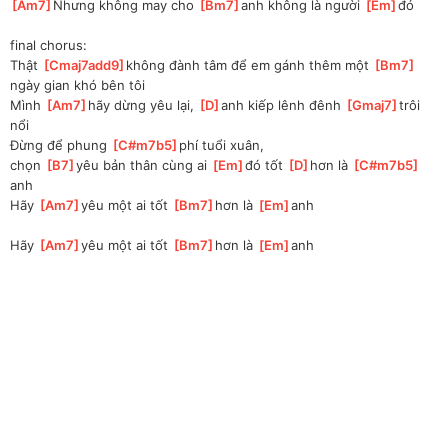
[
Am7
]
Nhưng không may cho 
[
Bm7
]
anh không là người 
[
Em
]
đó
final chorus:
Thật 
[
Cmaj7add9
]
không đành tâm để em gánh thêm một 
[
Bm7
]
ngày gian khó bên tôi
Mình 
[
Am7
]
hãy dừng yêu lại, 
[
D
]
anh kiếp lênh đênh 
[
Gmaj7
]
trôi 
nổi
Đừng để phung 
[
C#m7b5
]
phí tuổi xuân, 
chọn 
[
B7
]
yêu bản thân cùng ai 
[
Em
]
đó tốt 
[
D
]
hơn là 
[
C#m7b5
]
anh
Hãy 
[
Am7
]
yêu một ai tốt 
[
Bm7
]
hơn là 
[
Em
]
anh
Hãy 
[
Am7
]
yêu một ai tốt 
[
Bm7
]
hơn là 
[
Em
]
anh