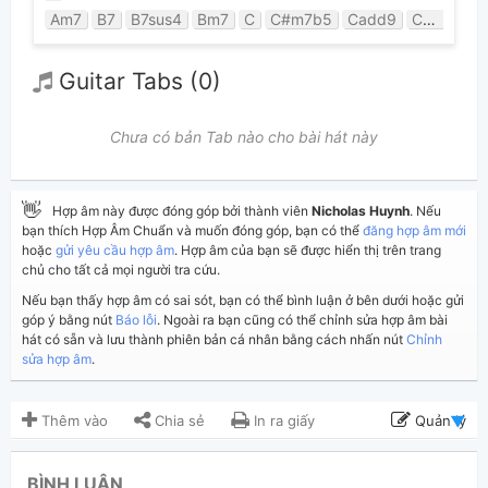
Am7
B7
B7sus4
Bm7
C
C#m7b5
Cadd9
Cmaj7add9
Guitar Tabs (0)
Chưa có bản Tab nào cho bài hát này
👋
Hợp âm này được đóng góp bởi thành viên
Nicholas Huynh
. Nếu
bạn thích Hợp Âm Chuẩn và muốn đóng góp, bạn có thể
đăng hợp âm mới
hoặc
gửi yêu cầu hợp âm
. Hợp âm của bạn sẽ được hiển thị trên trang
chủ cho tất cả mọi người tra cứu.
Nếu bạn thấy hợp âm có sai sót, bạn có thể bình luận ở bên dưới hoặc gửi
góp ý bằng nút
Báo lỗi
. Ngoài ra bạn cũng có thể chỉnh sửa hợp âm bài
hát có sẵn và lưu thành phiên bản cá nhân bằng cách nhấn nút
Chỉnh
sửa hợp âm
.
Thêm vào
Chia sẻ
In ra giấy
Quản lý
ngày 11 tháng 02, 2022
Cập nhật:
BÌNH LUẬN