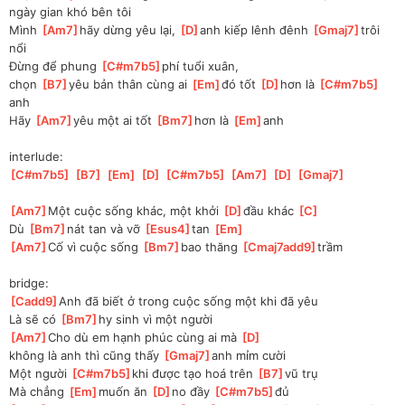
ngày gian khó bên tôi
Mình 
[
Am7
]
hãy dừng yêu lại, 
[
D
]
anh kiếp lênh đênh 
[
Gmaj7
]
trôi 
nổi
Đừng để phung 
[
C#m7b5
]
phí tuổi xuân, 
chọn 
[
B7
]
yêu bản thân cùng ai 
[
Em
]
đó tốt 
[
D
]
hơn là 
[
C#m7b5
]
anh
Hãy 
[
Am7
]
yêu một ai tốt 
[
Bm7
]
hơn là 
[
Em
]
anh
interlude:
[
C#m7b5
]
[
B7
]
[
Em
]
[
D
]
[
C#m7b5
]
[
Am7
]
[
D
]
[
Gmaj7
]
[
Am7
]
Một cuộc sống khác, một khởi 
[
D
]
đầu khác 
[
C
]
Dù 
[
Bm7
]
nát tan và vỡ 
[
Esus4
]
tan 
[
Em
]
[
Am7
]
Cố vì cuộc sống 
[
Bm7
]
bao thăng 
[
Cmaj7add9
]
trầm
bridge:
[
Cadd9
]
Anh đã biết ở trong cuộc sống một khi đã yêu
Là sẽ có 
[
Bm7
]
hy sinh vì một người
[
Am7
]
Cho dù em hạnh phúc cùng ai mà 
[
D
]
không là anh thì cũng thấy 
[
Gmaj7
]
anh mỉm cười
Một người 
[
C#m7b5
]
khi được tạo hoá trên 
[
B7
]
vũ trụ
Mà chẳng 
[
Em
]
muốn ăn 
[
D
]
no đầy 
[
C#m7b5
]
đủ