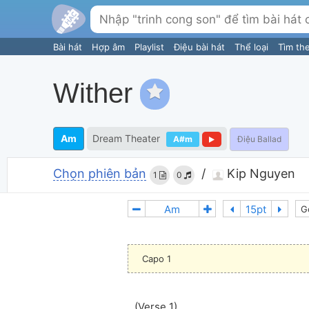
Bài hát
Hợp âm
Playlist
Điệu bài hát
Thể loại
Tìm th
Wither
Am
Dream Theater
A#m
Điệu Ballad
Chọn phiên bản
/
Kip Nguyen
1
0
G
Capo 1
(Verse 1)