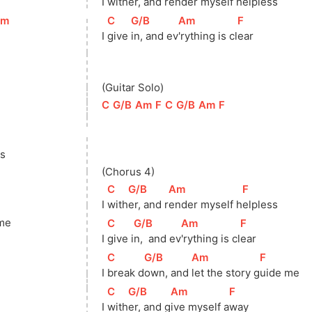
I 
with
er, and r
ender myself h
elpless
Am
]
[
C
]
[
G/B
]
[
Am
]
[
F
]
I 
give 
in, and ev
'rything is cl
ear
(Guitar Solo)
[
C
]
[
G/B
]
[
Am
]
[
F
]
[
C
]
[
G/B
]
[
Am
]
[
F
]
ss
(Chorus 4)
[
C
]
[
G/B
]
[
Am
]
[
F
]
I 
with
er, and r
ender myself h
elpless
me
[
C
]
[
G/B
]
[
Am
]
[
F
]
I 
give i
n,  and ev
'rything is cl
ear
[
C
]
[
G/B
]
[
Am
]
[
F
]
I 
break d
own, and 
let the story g
uide me
[
C
]
[
G/B
]
[
Am
]
[
F
]
I 
with
er, and g
ive myself a
way