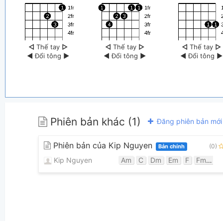
◁
Thế tay
▷
◁
Thế tay
▷
◁
Thế tay
▷
◀
Đổi tông
▶
◀
Đổi tông
▶
◀
Đổi tông
▶
Phiên bản khác (1)
Đăng phiên bản mới
Phiên bản của Kip Nguyen
(0)
Bản chính
Kip Nguyen
Am
C
Dm
Em
F
Fmaj7