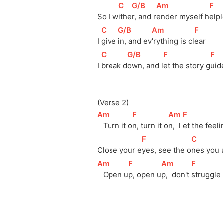
[
C
]
[
G/B
]
[
Am
]
[
F
]
So I w
ithe
r, and r
ender myself h
elp
[
C
]
[
G/B
]
[
Am
]
[
F
]
I 
give 
in, and ev
'rything is cl
ear
[
C
]
[
G/B
]
[
F
]
[
F
]
I 
break d
own, and l
et the story g
uid
(Verse 2)
[
Am
]
[
F
]
[
Am
]
[
F
]
   Turn it o
n, turn it o
n,  l
et the feeli
[
F
]
[
C
]
Close your e
yes, see the o
nes you 
[
Am
]
[
F
]
[
Am
]
[
F
]
   Open u
p, open u
p,  don't 
struggle 