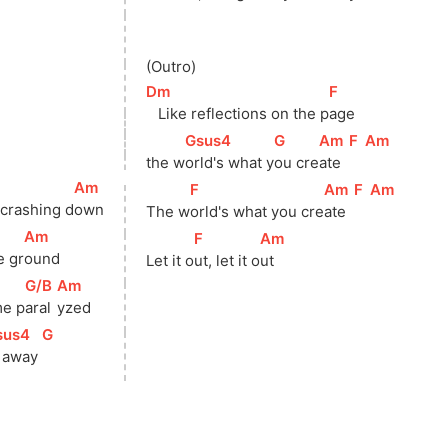
(Outro)
[
Dm
]
[
F
]
   Like reflections on the p
age
[
Gsus4
]
[
G
]
[
Am
]
[
F
]
[
Am
]
the w
orld's what y
ou cre
ate  
[
Am
]
[
F
]
[
Am
]
[
F
]
[
Am
]
crashing d
own
The w
orld's what you cre
ate  
[
Am
]
[
F
]
[
Am
]
e gr
ound
Let it o
ut, let it o
ut
[
G/B
]
[
Am
]
me p
aral
yzed
sus4
]
[
G
]
 away 