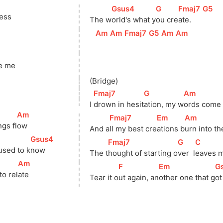
[
Gsus4
]
[
G
]
[
Fmaj7
]
[
G5
]
less
The w
orld's what y
ou cre
ate.    
[
Am
]
[
Am
]
[
Fmaj7
]
[
G5
]
[
Am
]
[
Am
]
e me
(Bridge)
[
Fmaj7
]
[
G
]
[
Am
]
I 
drown in hesit
ation, my w
ords come 
[
Am
]
[
Fmaj7
]
[
Em
]
[
Am
]
ngs fl
ow
And a
ll my best cre
ations b
urn into th
[
Gsus4
]
[
Fmaj7
]
[
G
]
[
C
]
used to k
now  
The t
hought of starting o
ver  l
eaves 
[
Am
]
[
F
]
[
Em
]
[
G
to rel
ate
Tear it o
ut again, an
other one that g
ot