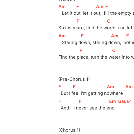
[
Am
]
[
F
]
[
Am
]
[
F
]
   Let it o
ut, let it o
ut,  f
ill the empty 
[
F
]
[
C
]
So insec
ure, find the w
ords and let 
[
Am
]
[
F
]
[
Am
]
[
F
]
   Staring d
own, staring d
own,  n
oth
[
F
]
[
C
]
Find the p
lace, turn the w
ater into 
(Pre-Chorus 1)
[
F
]
[
F
]
[
Am
]
[
Am
  But I f
eel I'm getting n
owhere  
[
F
]
[
F
]
[
Em
]
[
Gsus4
  And I'll n
ever see the e
nd   
(Chorus 1)