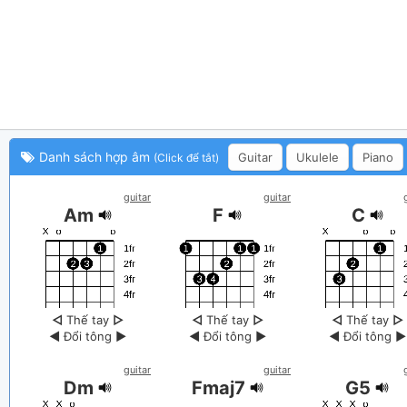
Danh sách hợp âm
Guitar
Ukulele
Piano
(Click để tắt)
guitar
guitar
Am
F
C
◁
Thế tay
▷
◁
Thế tay
▷
◁
Thế tay
▷
◀
Đổi tông
▶
◀
Đổi tông
▶
◀
Đổi tông
▶
guitar
guitar
Dm
Fmaj7
G5