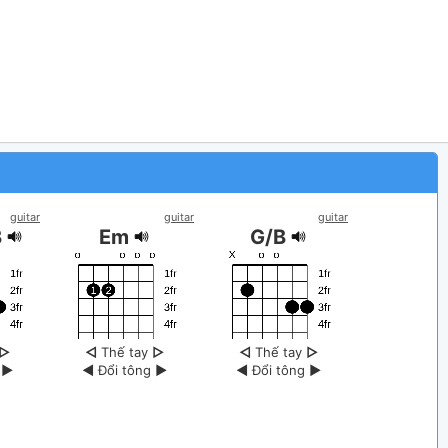
guitar
guitar
guitar
B
Em
G/B
▷
◁
Thế tay
▷
◁
Thế tay
▷
g
▶
◀
Đổi tông
▶
◀
Đổi tông
▶