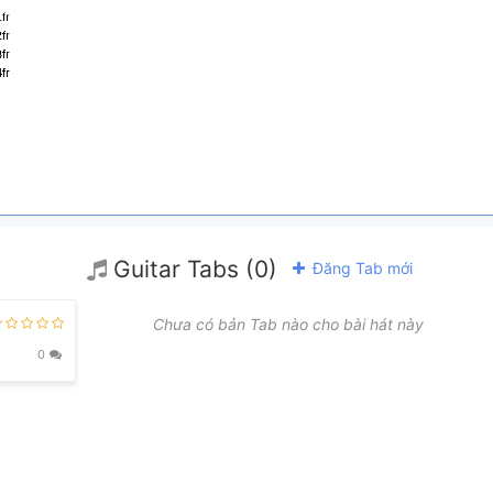
Guitar Tabs (0)
Đăng Tab mới
Chưa có bản Tab nào cho bài hát này
G
G/b
G5
Gsus4
Gsus4/B
0