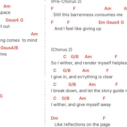
(Pre-Chorus 2)
[
Am
]
[
F
]
[
F
]
[
Am
]
[
sp
ace
  Still this b
arrenness cons
umes me 
[
Gsus4
]
[
G
]
[
F
]
[
F
]
[
Em
]
[
Gsus4
]
[
G
]
it o
ut     
   And I f
eel like giving u
p    
[
Am
]
ing comes  to m
ind
[
Gsus4/B
]
(Chorus 2)
w
ine    
[
C
]
[
G/B
]
[
Am
]
[
F
]
So I w
ithe
r, and r
ender myself h
elple
[
C
]
[
G/B
]
[
Am
]
[
F
]
I 
give 
in, and ev
'rything is cl
ear
]
[
C
]
[
G/B
]
[
Am
]
[
F
]
I 
break d
own, and l
et the story g
uide 
]
[
G
]
[
C
]
[
G/B
]
[
Am
]
[
F
]
I 
with
er, and g
ive myself a
way
[
Dm
]
[
F
]
   Like reflections on the p
age