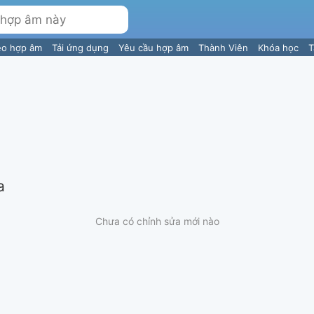
eo hợp âm
Tải ứng dụng
Yêu cầu hợp âm
Thành Viên
Khóa học
T
a
Chưa có chỉnh sửa mới nào