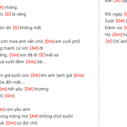
Bàn 
[
A
]
ta
#
]
nhàng.
c 
[
D
]
lá vàng
Rồi ngày 
[
Sưởi 
[
D#
]
òn đó 
[
D
]
không mất.
Đành vùi 
[
Hú 
[
Gm
]
h
 cơn mưa anh vẫn chờ 
[
Dm
]
em cuối phố
[
A
]
Chỉ anh
g manh cứ vơi 
[
A#
]
đi
ằng, 
[
Gm
]
em đã đi 
[
E
]
mãi xa
ưa suốt đêm 
[
Gm
]
dài…
ín giá buốt con 
[
D#
]
tim anh lạnh giá 
[
Dm
]
òe đôi mắt….
Gm
]
hết yêu 
[
D#
]
thương
i 
[
Gm
]
m
]
còn yêu anh
rong mộng mơ 
[
A#
]
không chút buồn
ải 
[
Dm
]
cứ đợi chờ