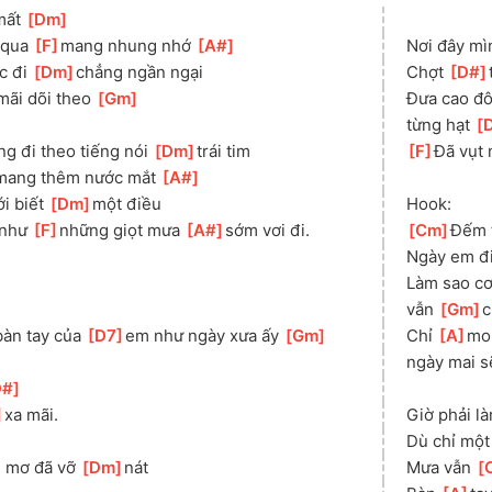
mất 
[
Dm
]
 qua 
[
F
]
mang nhung nhớ 
[
A#
]
Nơi đây mì
 đi 
[
Dm
]
chẳng ngần ngại
Chợt 
[
D#
]
mãi dõi theo 
[
Gm
]
Đưa cao đô
từng hạt 
[
g đi theo tiếng nói 
[
Dm
]
trái tim
[
F
]
Đã vụt 
mang thêm nước mắt 
[
A#
]
i biết 
[
Dm
]
một điều
Hook:
 như 
[
F
]
những giọt mưa 
[
A#
]
sớm vơi đi.
[
Cm
]
Đếm t
Ngày em đi
Làm sao cơ
vẫn 
[
Gm
]
c
àn tay của 
[
D7
]
em như ngày xưa ấy 
[
Gm
]
Chỉ 
[
A
]
mon
ngày mai s
D#
]
]
xa mãi.
Giờ phải là
Dù chỉ một
 mơ đã vỡ 
[
Dm
]
nát
Mưa vẫn 
[