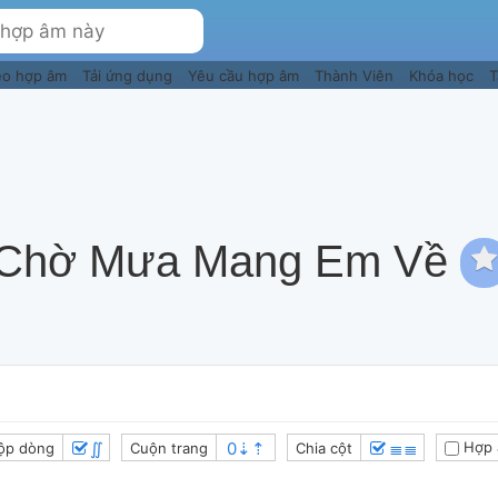
eo hợp âm
Tải ứng dụng
Yêu cầu hợp âm
Thành Viên
Khóa học
T
Chờ Mưa Mang Em Về
∬
≣≣
Hợp 
ộp dòng
Cuộn trang
Chia cột