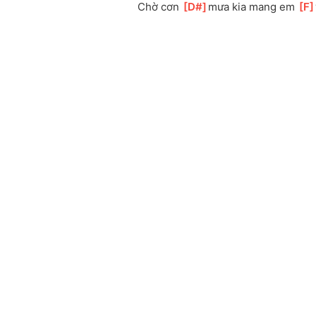
Chờ cơn 
[
D#
]
mưa kia mang em 
[
F