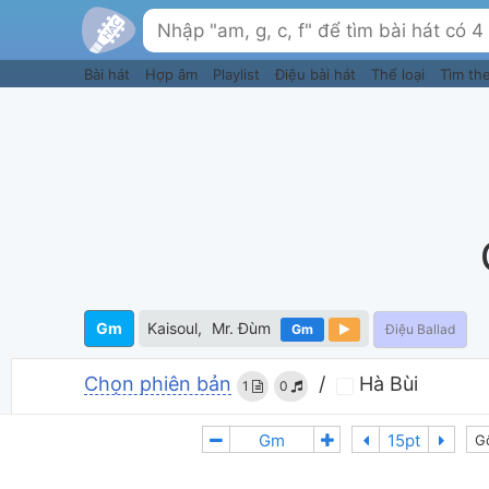
Bài hát
Hợp âm
Playlist
Điệu bài hát
Thể loại
Tìm th
Gm
Kaisoul
Mr. Đùm
Gm
Điệu Ballad
Chọn phiên bản
/
Hà Bùi
1
0
G