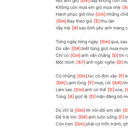
Nơi anh giờ 
[
D#
]
đây không còn hát
Không còn mưa em gió mưa nhẹ 
[
A
Hạnh phúc giờ như 
[
Cm
]
những chiế
[
Gm
]
Bay theo gió 
[
E
]
thu tàn
Vậy mà 
[
A
]
sao tình yêu anh mang c
Từng ngày từng ngày 
[
Gm
]
qua, sau
Dù vẫn 
[
D#
]
biết từng giọt mưa mon
Chỉ có 
[
Cm
]
anh vẫn chẳng 
[
D
]
tin r
Một mình 
[
A7
]
anh ngồi nghe 
[
D
]
m
Có những 
[
Gm
]
lúc cô đơn vây 
[
F
]
k
[
D#
]
Lạnh lùng 
[
F
]
mưa, rơi 
[
A#
]
nh
Làm sao 
[
Cm
]
anh có thể 
[
D
]
xóa, 
[
Từng 
[
A
]
giọt lệ 
[
D
]
mặn đắng bờ mô
Dù chỉ là 
[
Gm
]
lời nói dối em vẫn 
[
D
Để trái tim 
[
D#
]
anh luôn sống 
[
F
]
t
Còn hơn 
[
Gm
]
phải cứ trốn tránh, ph