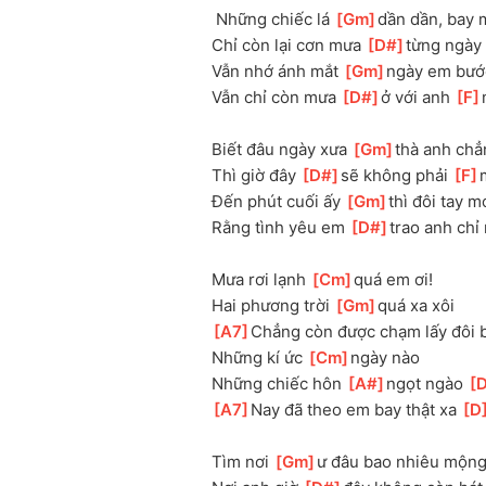
 Những chiếc lá 
[
Gm
]
dần dần, bay 
Chỉ còn lại cơn mưa 
[
D#
]
từng ngày
Vẫn nhớ ánh mắt 
[
Gm
]
ngày em bước
Vẫn chỉ còn mưa 
[
D#
]
ở với anh 
[
F
Biết đâu ngày xưa 
[
Gm
]
thà anh chẳn
Thì giờ đây 
[
D#
]
sẽ không phải 
[
F
]
Đến phút cuối ấy 
[
Gm
]
thì đôi tay mớ
Rằng tình yêu em 
[
D#
]
trao anh chỉ
Mưa rơi lạnh 
[
Cm
]
quá em ơi!
Hai phương trời 
[
Gm
]
quá xa xôi
[
A7
]
Chẳng còn được chạm lấy đôi b
Những kí ức 
[
Cm
]
ngày nào
Những chiếc hôn 
[
A#
]
ngọt ngào 
[
[
A7
]
Nay đã theo em bay thật xa 
[
D
Tìm nơi 
[
Gm
]
ư đâu bao nhiêu mộng