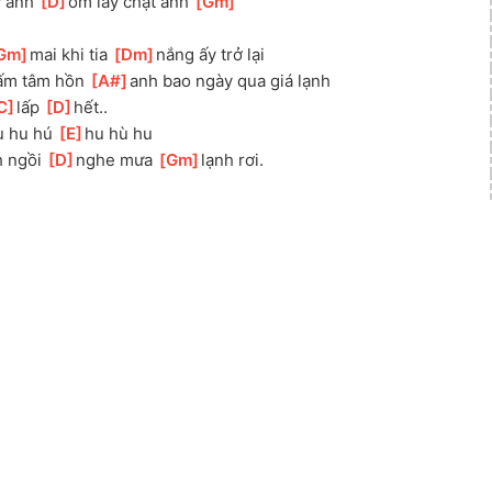
y anh 
[
D
]
ôm lấy chặt anh 
[
Gm
]
Gm
]
mai khi tia 
[
Dm
]
nắng ấy trở lại
ấm tâm hồn 
[
A#
]
anh bao ngày qua giá lạnh
C
]
lấp 
[
D
]
hết..
u hu hú 
[
E
]
hu hù hu
 ngồi 
[
D
]
nghe mưa 
[
Gm
]
lạnh rơi.