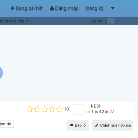
Đăng bài hát
Đăng nhập
Đăng ký
ắt quảng cáo
Quản lý
87
Hà Bùi
(0)
1
42
77
âm dễ
Báo lỗi
Chỉnh sửa hợp âm