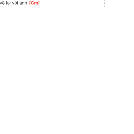
]
về lại với anh 
[
Gm
]