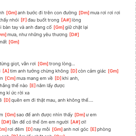
nh 
[
Gm
]
anh bước đi trên con đường 
[
Dm
]
mưa rơi rơi rơi
]
thấy nhói 
[
F
]
đau buốt trong 
[
A#
]
lòng
i bàn tay và anh đang cố 
[
Gm
]
giữ chặt lại
Dm
]
mưa, như những yêu thương 
[
D#
]
mất 
[
Gm
]
ừng giọt, vẫn rơi 
[
Gm
]
trong lòng…
 
[
A
]
tim anh tưởng chừng không 
[
D
]
còn cảm giác 
[
Gm
]
n 
[
Cm
]
mưa mang em về 
[
D
]
khi anh, 
hẳng thể nào 
[
E
]
nắm lấy được
g kí ức rời xa 
ẽ 
[
D
]
quên em đi thật mau, anh không thể….
m 
[
Gm
]
sao để anh được nhìn thấy 
[
Dm
]
ư em
 
[
D#
]
lần để có thể ôm em người 
[
A#
]
ơi!
Cm
]
rơi đêm 
[
D
]
nay mỗi 
[
Gm
]
anh nơi góc 
[
E
]
phòng