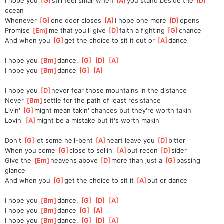
I hope you 
[
G
]
still feel small when 
[
A
]
you stand beside the 
[
D
]
ocean
Whenever 
[
G
]
one door closes 
[
A
]
I hope one more 
[
D
]
opens
Promise 
[
Em
]
me that you'll give 
[
D
]
faith a fighting 
[
G
]
chance
And when you 
[
G
]
get the choice to sit it out or 
[
A
]
dance
I hope you 
[
Bm
]
dance, 
[
G
]
[
D
]
[
A
]
I hope you 
[
Bm
]
dance 
[
G
]
[
A
]
I hope you 
[
D
]
never fear those mountains in the distance
Never 
[
Bm
]
settle for the path of least resistance
Livin' 
[
G
]
might mean takin' chances but they're worth takin'
Lovin' 
[
A
]
might be a mistake but it's worth makin'
Don't 
[
G
]
let some hell-bent 
[
A
]
heart leave you 
[
D
]
bitter
When you come 
[
G
]
close to sellin' 
[
A
]
out recon 
[
D
]
sider
Give the 
[
Em
]
heavens above 
[
D
]
more than just a 
[
G
]
passing 
glance
And when you 
[
G
]
get the choice to sit it 
[
A
]
out or dance
I hope you 
[
Bm
]
dance, 
[
G
]
[
D
]
[
A
]
I hope you 
[
Bm
]
dance 
[
G
]
[
A
]
I hope you 
[
Bm
]
dance, 
[
G
]
[
D
]
[
A
]