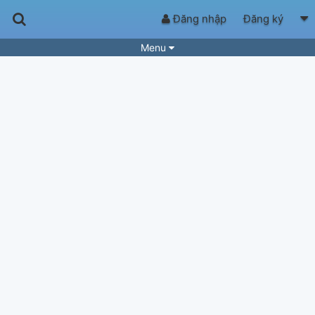
Đăng nhập
Đăng ký
Menu
Bài hát
Guitar Tabs
Playlist
Hợp âm
Điệu bài hát
Thể loại
Tìm theo hợp âm
Tải ứng dụng
Yêu cầu hợp âm
Thành Viên
Khóa học
Quản lý
84
Tắt quảng cáo