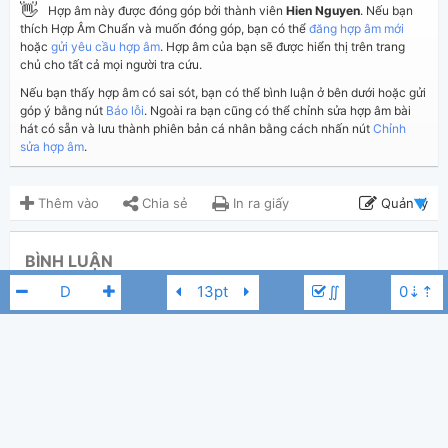
👋
Hợp âm này được đóng góp bởi thành viên
Hien Nguyen
. Nếu bạn
thích Hợp Âm Chuẩn và muốn đóng góp, bạn có thể
đăng hợp âm mới
hoặc
gửi yêu cầu hợp âm
. Hợp âm của bạn sẽ được hiển thị trên trang
chủ cho tất cả mọi người tra cứu.
Nếu bạn thấy hợp âm có sai sót, bạn có thể bình luận ở bên dưới hoặc gửi
góp ý bằng nút
Báo lỗi
. Ngoài ra bạn cũng có thể chỉnh sửa hợp âm bài
hát có sẵn và lưu thành phiên bản cá nhân bằng cách nhấn nút
Chỉnh
sửa hợp âm
.
Thêm vào
Chia sẻ
In ra giấy
Quản lý
ngày 2 tháng 07, 2021
Cập nhật:
BÌNH LUẬN
1,606
Lượt xem:
∬
Hiển thị bình luận
Hien Nguyen
Người đăng:
(kabigon91 đã duyệt)
Ronan Keating
Tác giả:
Nhạc Ngoại
Thể loại:
Ronan Keating
D
0
Yêu thích: