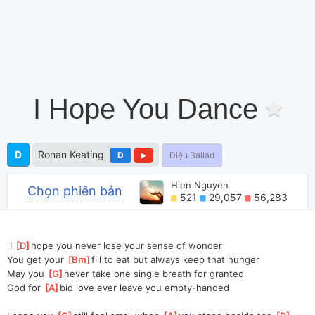
I Hope You Dance
D
Ronan Keating
D
Điệu Ballad
Hien Nguyen
Chọn phiên bản
521
29,057
56,283
 I 
[
D
]
hope you never lose your sense of wonder
You get your 
[
Bm
]
fill to eat but always keep that hunger
May you 
[
G
]
never take one single breath for granted
God for 
[
A
]
bid love ever leave you empty-handed