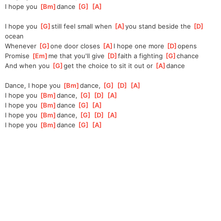
I hope you 
[
Bm
]
dance 
[
G
]
[
A
]
I hope you 
[
G
]
still feel small when 
[
A
]
you stand beside the 
[
D
]
ocean
Whenever 
[
G
]
one door closes 
[
A
]
I hope one more 
[
D
]
opens
Promise 
[
Em
]
me that you'll give 
[
D
]
faith a fighting 
[
G
]
chance
And when you 
[
G
]
get the choice to sit it out or 
[
A
]
dance
Dance, I hope you 
[
Bm
]
dance, 
[
G
]
[
D
]
[
A
]
I hope you 
[
Bm
]
dance, 
[
G
]
[
D
]
[
A
]
I hope you 
[
Bm
]
dance 
[
G
]
[
A
]
I hope you 
[
Bm
]
dance, 
[
G
]
[
D
]
[
A
]
I hope you 
[
Bm
]
dance 
[
G
]
[
A
]