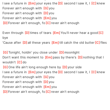
I see a future in 
[
Em
]
your eyes the
[
D
]
 second I saw it, I 
[
C
]
knew
Forever ain't enough with 
[
G
]
you
Forever ain't enough with 
[
D
]
you
Forever ain't enough with 
[
Em
]
you
[
D
]
Forever ain't enough, fo
[
C
]
rever ain't enough
Even through 
[
D
]
times of tears 
[
Em
]
You'll never hear a good
[
C
]
bye
'Cause after 
[
D
]
all these years 
[
Em
]
till catch the old butter
[
C
]
flies
[
G
]
Tonight, holdin' you close under 
[
D
]
moonlight
Don't want this moment to 
[
Em
]
pass by there's 
[
D
]
nothing that I 
wouldn't 
[
C
]
do
[
G
]
One life ain't long enough here by 
[
D
]
your side
I see a future in 
[
Em
]
your eyes the
[
D
]
 second I saw it, I 
[
C
]
knew
Forever ain't enough with 
[
G
]
you
Forever ain't enough with 
[
D
]
you
Forever ain't enough with 
[
Em
]
you
[
D
]
Forever ain't enough, fo
[
C
]
rever ain't enough