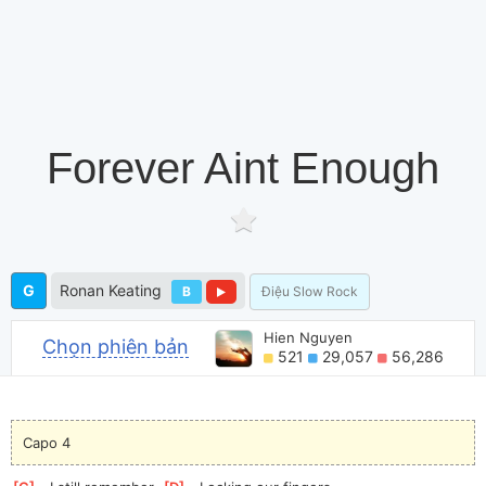
Forever Aint Enough
G
Ronan Keating
B
Điệu Slow Rock
Hien Nguyen
Chọn phiên bản
521
29,057
56,286
Capo 4