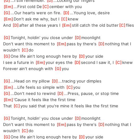
[
G
]
...I still remember. 
[
D
]
...Locking our fingers
[
Em
]
...First cold De
[
C
]
cember with you
[
G
]
...Our hearts were on fire. 
[
D
]
...Young love, desire
[
Em
]
Don't ask me why, but I 
[
C
]
knew
And 
[
D
]
after all these years I 
[
Em
]
still catch the old butter
[
C
]
flies
[
G
]
Tonight, holdin' you close under 
[
D
]
moonlight
Don't want this moment to 
[
Em
]
pass by there's 
[
D
]
nothing that I 
wouldn't 
[
C
]
do
[
G
]
One life ain't long enough here by 
[
D
]
your side
I see a future in 
[
Em
]
your eyes the 
[
D
]
second I saw it, I 
[
C
]
knew
Forever ain't enough with 
[
G
]
you
[
G
]
...Head on my pillow 
[
D
]
...tracing your dimples
[
Em
]
...Life feels so simple with 
[
C
]
you
[
G
]
...Don't need to rewind 
[
D
]
...Press, pause, or stop time
[
Em
]
'Cause it feels like the first time 
That 
[
C
]
you said that you're mine it feels like the first time
[
G
]
Tonight, holdin' you close under 
[
D
]
moonlight
Don't want this moment to 
[
Em
]
pass by there's 
[
D
]
nothing that I 
wouldn't 
[
C
]
do
[
G
]
One life ain't long enough here by 
[
D
]
your side