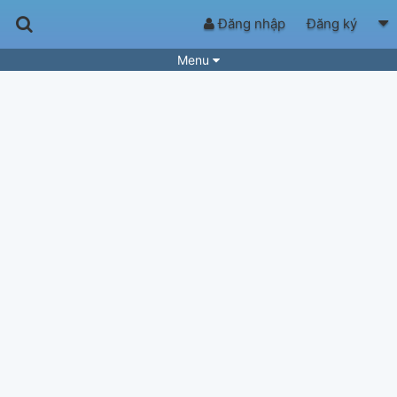
Đăng nhập
Đăng ký
Menu
Bài hát
Guitar Tabs
Playlist
Hợp âm
Điệu bài hát
Thể loại
Tìm theo hợp âm
Tải ứng dụng
Yêu cầu hợp âm
Thành Viên
Khóa học
Quản lý
90
Tắt quảng cáo