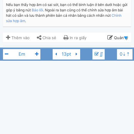
Nếu bạn thấy hợp âm có sai sót, bạn có thể bình luận ở bên dưới hoặc gửi
góp ý bằng nút
Báo lỗi
. Ngoài ra bạn cũng có thể chỉnh sửa hợp âm bài
hát có sẵn và lưu thành phiên bản cá nhân bằng cách nhấn nút
Chỉnh
sửa hợp âm
.
Thêm vào
Chia sẻ
In ra giấy
Quản lý
ngày 9 tháng 05, 2021
Cập nhật:
∬
BÌNH LUẬN
1,952
Lượt xem:
Hiển thị bình luận
Duy Võ
Người đăng:
(Dương Công Vủ đã duyệt)
Thúy Nga
Tác giả:
Mắt Ngọc
Gm
Nhạc Trẻ
Thể loại:
1
Yêu thích: