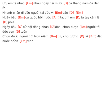
Chị em ta nhắc 
[
Em
]
nhau ngày hai mươi 
[
D
]
ba tháng năm đã đến 
rồi
Nhanh chân đi bầu người tài đức vì 
[
Em
]
dân 
[
D
]
[
Em
]
Ngày bầu 
[
Em
]
cử quốc hội nước 
[
Am
]
ta, chị em 
[
D
]
ta tay cầm lá 
[
G
]
phiếu
Ngày bầu 
[
C
]
cử hội đồng nhân 
[
D
]
dân, chọn được 
[
Bm
]
người tài 
đức vẹn 
[
D
]
toàn
Chọn được người gửi trọn niềm 
[
Bm
]
tin, cho tương 
[
D
]
lai 
[
Bm
]
đất 
nước phồn 
[
Em
]
vinh