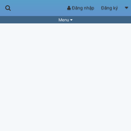
Đăng nhập
Đăng ký
Menu
Bài hát
Guitar Tabs
Playlist
Hợp âm
Điệu bài hát
Thể loại
Tìm theo hợp âm
Tải ứng dụng
Yêu cầu hợp âm
Thành Viên
Khóa học
Quản lý
65
Tắt quảng cáo