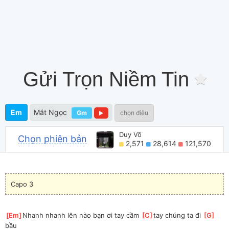
Gửi Trọn Niềm Tin
Em
Mắt Ngọc
Gm
chọn điệu
Duy Võ
Chọn phiên bản
2,571
28,614
121,570
Capo 3
[
Em
]
Nhanh nhanh lên nào bạn ơi tay cầm 
[
C
]
tay chúng ta đi 
[
G
]
bầu