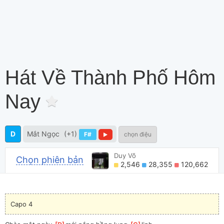
Hát Về Thành Phố Hôm
Nay
D
Mắt Ngọc
(+1)
F#
chọn điệu
Duy Võ
Chọn phiên bản
2,546
28,355
120,662
Capo 4