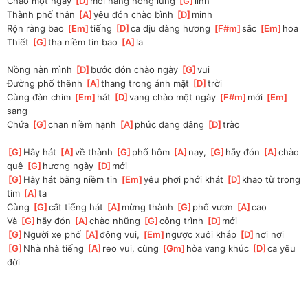
Chào một ngày 
[
D
]
mới nắng hồng lung 
[
G
]
linh
Thành phố thân 
[
A
]
yêu đón chào bình 
[
D
]
minh
Rộn ràng bao 
[
Em
]
tiếng 
[
D
]
ca dịu dàng hương 
[
F#m
]
sắc 
[
Em
]
hoa
Thiết 
[
G
]
tha niềm tin bao 
[
A
]
la
Nồng nàn mình 
[
D
]
bước đón chào ngày 
[
G
]
vui
Đường phố thênh 
[
A
]
thang trong ánh mặt 
[
D
]
trời
Cùng đàn chim 
[
Em
]
hát 
[
D
]
vang chào một ngày 
[
F#m
]
mới 
[
Em
]
sang
Chứa 
[
G
]
chan niềm hạnh 
[
A
]
phúc đang dâng 
[
D
]
trào
[
G
]
Hãy hát 
[
A
]
về thành 
[
G
]
phố hôm 
[
A
]
nay, 
[
G
]
hãy đón 
[
A
]
chào 
quê 
[
G
]
hương ngày 
[
D
]
mới
[
G
]
Hãy hát bằng niềm tin 
[
Em
]
yêu phơi phới khát 
[
D
]
khao từ trong 
tim 
[
A
]
ta
Cùng 
[
G
]
cất tiếng hát 
[
A
]
mừng thành 
[
G
]
phố vươn 
[
A
]
cao
Và 
[
G
]
hãy đón 
[
A
]
chào những 
[
G
]
công trình 
[
D
]
mới
[
G
]
Người xe phố 
[
A
]
đông vui, 
[
Em
]
ngược xuôi khắp 
[
D
]
nơi nơi
[
G
]
Nhà nhà tiếng 
[
A
]
reo vui, cùng 
[
Gm
]
hòa vang khúc 
[
D
]
ca yêu 
đời