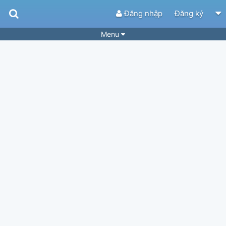
Đăng nhập
Đăng ký
Menu
Bài hát
Guitar Tabs
Playlist
Hợp âm
Điệu bài hát
Thể loại
Tìm theo hợp âm
Tải ứng dụng
Yêu cầu hợp âm
Thành Viên
Khóa học
Quản lý
74
Tắt quảng cáo